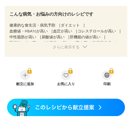
こんな病気・お悩みの方向けのレシピです
健康的な食生活・病気予防
ダイエット
血糖値・HbA1cが高い
血圧が高い
コレステロールが高い
中性脂肪が高い
尿酸値が高い
肝機能の値が高い
腎機能の値が高い
糖尿病（2型）
高血圧
脂質異常症
さらに表示する
高尿酸血症（痛風）
胃ポリープ
慢性膵炎（移行期・寛解期）
過敏性腸症候群（IBS）
糖尿病性腎症（第３期）
CKD（ステージ１）
CKD（ステージ２）
乳がん（抗がん剤治療中）
乳がん（ホルモン療法中）
乳がん（放射線治療中）
乳がん治療を終えた方・経過観察中の方など
骨折
骨粗しょう症
献立に追加
関節リウマチ
お気に入り
印刷
フレイル（年齢に合わせた体作り）
低栄養予防
貧血対策
ニキビ・肌荒れ
妊活中
更年期