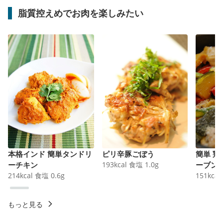
脂質控えめでお肉を楽しみたい
本格インド 簡単タンドリ
ピリ辛豚ごぼう
簡単 
ーチキン
193
kcal
食塩
1.0
g
ーブン
214
kcal
食塩
0.6
g
151
kcal
もっと見る