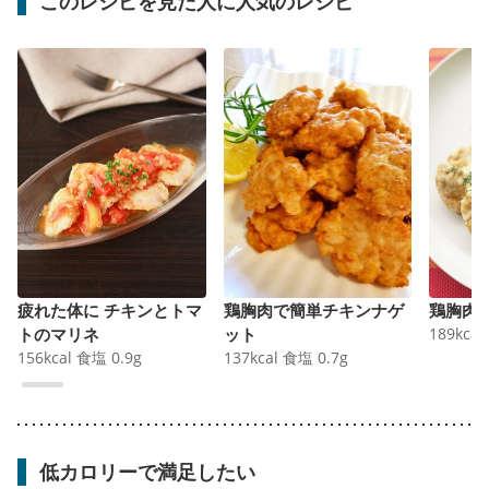
このレシピを見た人に人気のレシピ
疲れた体に チキンとトマ
鶏胸肉で簡単チキンナゲ
鶏胸肉
トのマリネ
ット
189
kcal
156
kcal
食塩
0.9
g
137
kcal
食塩
0.7
g
低カロリーで満足したい