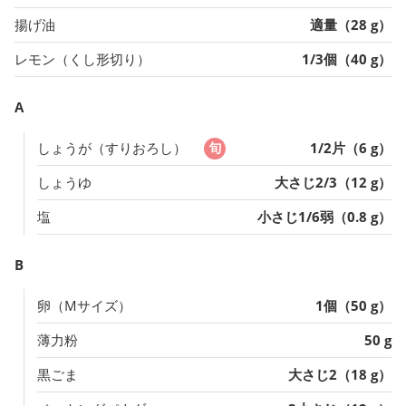
揚げ油
適量（28 g）
レモン（くし形切り）
1/3個（40 g）
A
しょうが（すりおろし）
1/2片（6 g）
しょうゆ
大さじ2/3（12 g）
塩
小さじ1/6弱（0.8 g）
B
卵（Mサイズ）
1個（50 g）
薄力粉
50 g
黒ごま
大さじ2（18 g）