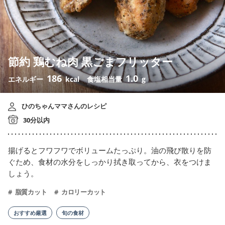
節約 鶏むね肉 黒ごまフリッター
186
1.0
エネルギー
kcal
食塩相当量
g
ひのちゃんママさんのレシピ
30分以内
揚げるとフワフワでボリュームたっぷり。油の飛び散りを防
ぐため、食材の水分をしっかり拭き取ってから、衣をつけま
しょう。
脂質カット
カロリーカット
おすすめ厳選
旬の食材