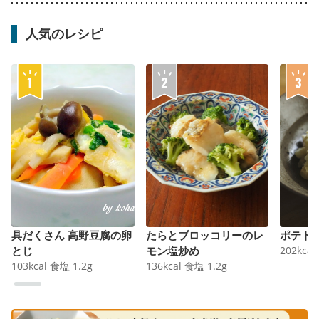
人気のレシピ
具だくさん 高野豆腐の卵
たらとブロッコリーのレ
ポテト
とじ
モン塩炒め
202
kcal
103
kcal
食塩
1.2
g
136
kcal
食塩
1.2
g