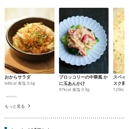
おからサラダ
ブロッコリーの中華風 か
スペイ
64
kcal
食塩
0.6
g
に玉あんかけ
スク風
97
kcal
食塩
0.9
g
129
kcal
もっと見る