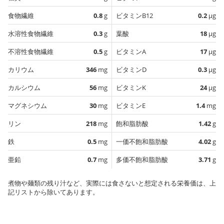
食物繊維
0.8
g
ビタミンB12
0.2
µg
水溶性食物繊維
0.3
g
葉酸
18
µg
不溶性食物繊維
0.5
g
ビタミンA
17
µg
カリウム
346
mg
ビタミンD
0.3
µg
カルシウム
56
mg
ビタミンK
24
µg
マグネシウム
30
mg
ビタミンE
1.4
mg
リン
218
mg
飽和脂肪酸
1.42
g
鉄
0.5
mg
一価不飽和脂肪酸
4.02
g
亜鉛
0.7
mg
多価不飽和脂肪酸
3.71
g
煮物や麺類の残り汁など、実際には食さないと想定される栄養価は、上
記リストから除いてあります。