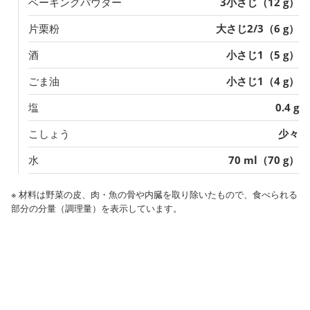
ベーキングパウダー
3小さじ（12 g）
片栗粉
大さじ2/3（6 g）
酒
小さじ1（5 g）
ごま油
小さじ1（4 g）
塩
0.4 g
こしょう
少々
水
70 ml（70 g）
※ 材料は野菜の皮、肉・魚の骨や内臓を取り除いたもので、食べられる
部分の分量（調理量）を表示しています。