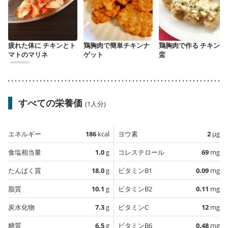
疲れた体に チキンとト
鶏胸肉で簡単チキンナ
鶏胸肉で作る チキン南
マトのマリネ
ゲット
蛮
すべての栄養価
(1人分)
エネルギー
186
kcal
ヨウ素
2
µg
食塩相当量
1.0
g
コレステロール
69
mg
たんぱく質
18.0
g
ビタミンB1
0.09
mg
脂質
10.1
g
ビタミンB2
0.11
mg
炭水化物
7.3
g
ビタミンC
12
mg
糖質
6.5
g
ビタミンB6
0.48
mg