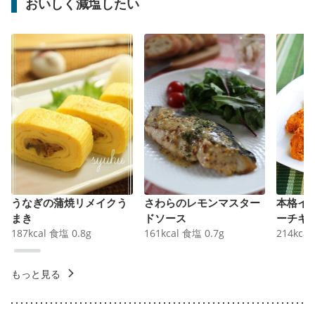
おいしく減塩したい
うなぎの蒲焼リメイクう
さわらのレモンマスター
本格イ
まき
ドソース
ーチキ
187
kcal
食塩
0.8
g
161
kcal
食塩
0.7
g
214
kcal
もっと見る