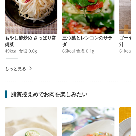
もやし酢炒め さっぱり常
三つ葉とレンコンのサラ
ゴーヤ
備菜
ダ
汁
49
kcal
食塩
0.0
g
66
kcal
食塩
0.1
g
61
kcal
もっと見る
脂質控えめでお肉を楽しみたい