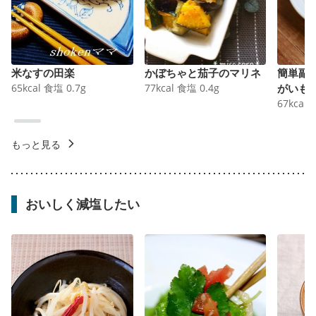
米なすの田楽
かぼちゃと茄子のマリネ
簡単副
65
kcal
食塩
0.7
g
77
kcal
食塩
0.4
g
がいも
67
kcal
もっと見る
おいしく減塩したい