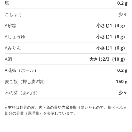
塩
0.2 g
こしょう
少々
A砂糖
小さじ1（3 g）
Aしょうゆ
小さじ1（6 g）
Aみりん
小さじ1（6 g）
A酒
大さじ2/3（10 g）
A花椒（ホール）
0.2 g
麦ご飯（押し麦2割）
150 g
木の芽（あれば）
少々
※ 材料は野菜の皮、肉・魚の骨や内臓を取り除いたもので、食べられる
部分の分量（調理量）を表示しています。