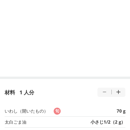
材料
1 人分
いわし（開いたもの）
70 g
太白ごま油
小さじ1/2（2 g）