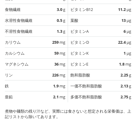
食物繊維
3.0
g
ビタミンB12
11.2
µg
水溶性食物繊維
0.5
g
葉酸
13
µg
不溶性食物繊維
1.3
g
ビタミンA
6
µg
カリウム
259
mg
ビタミンD
22.4
µg
カルシウム
59
mg
ビタミンK
1
µg
マグネシウム
36
mg
ビタミンE
1.8
mg
リン
226
mg
飽和脂肪酸
2.25
g
鉄
1.9
mg
一価不飽和脂肪酸
2.13
g
亜鉛
2.1
mg
多価不飽和脂肪酸
2.75
g
煮物や麺類の残り汁など、実際には食さないと想定される栄養価は、上
記リストから除いてあります。