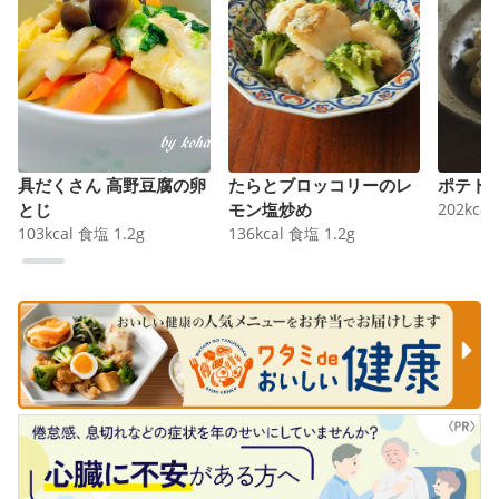
具だくさん 高野豆腐の卵
たらとブロッコリーのレ
ポテト
とじ
モン塩炒め
202
kcal
103
kcal
食塩
1.2
g
136
kcal
食塩
1.2
g