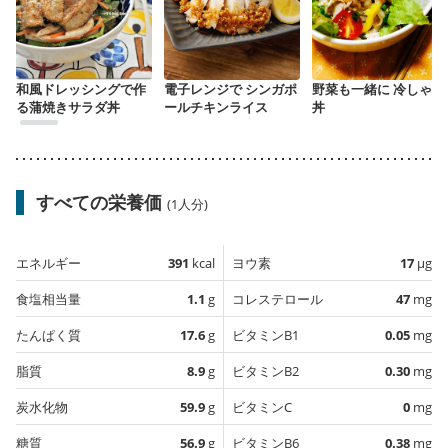
和風ドレッシングで作
電子レンジで シンガポ
野菜も一緒に 冷しゃぶ
る蒲焼きサラダ丼
ールチキンライス
丼
すべての栄養価
(1人分)
エネルギー
391
kcal
ヨウ素
17
µg
食塩相当量
1.1
g
コレステロール
47
mg
たんぱく質
17.6
g
ビタミンB1
0.05
mg
脂質
8.9
g
ビタミンB2
0.30
mg
炭水化物
59.9
g
ビタミンC
0
mg
糖質
56.9
g
ビタミンB6
0.38
mg