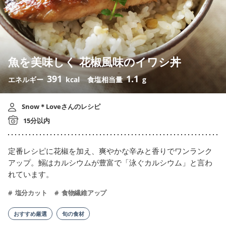
魚を美味しく 花椒風味のイワシ丼
391
1.1
エネルギー
kcal
食塩相当量
g
Snow＊Loveさんのレシピ
15分以内
定番レシピに花椒を加え、爽やかな辛みと香りでワンランク
アップ。鰯はカルシウムが豊富で「泳ぐカルシウム」と言わ
れています。
塩分カット
食物繊維アップ
おすすめ厳選
旬の食材