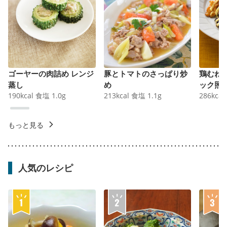
ゴーヤーの肉詰め レンジ
豚とトマトのさっぱり炒
鶏むね
蒸し
め
ック照
190
kcal
食塩
1.0
g
213
kcal
食塩
1.1
g
286
kcal
もっと見る
人気のレシピ