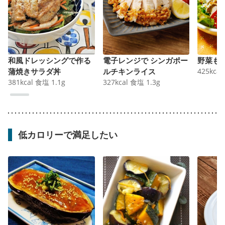
和風ドレッシングで作る
電子レンジで シンガポー
野菜も
蒲焼きサラダ丼
ルチキンライス
425
kcal
381
kcal
食塩
1.1
g
327
kcal
食塩
1.3
g
低カロリーで満足したい