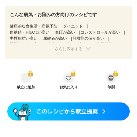
こんな病気・お悩みの方向けのレシピです
健康的な食生活・病気予防
ダイエット
血糖値・HbA1cが高い
血圧が高い
コレステロールが高い
中性脂肪が高い
尿酸値が高い
肝機能の値が高い
腎機能の値が高い
糖尿病（2型）
高血圧
脂質異常症
さらに表示する
高尿酸血症（痛風）
狭心症
心筋梗塞
心臓弁膜症
心不全
胃ポリープ
逆流性食道炎
胆石症
慢性膵炎（移行期・寛解期）
慢性便秘症
過敏性腸症候群（IBS）
糖尿病性腎症（第１期）
糖尿病性腎症（第２期）
糖尿病性腎症（第３期）
CKD（ステージ１）
CKD（ステージ２）
CKD（ステージ３a）
献立に追加
乳がん（抗がん剤治療中）
お気に入り
印刷
乳がん（ホルモン療法中）
乳がん（放射線治療中）
乳がん治療を終えた方・経過観察中の方など
産後（ミルク）
骨折
関節リウマチ
乾癬
フレイル（年齢に合わせた体作り）
貧血対策
ニキビ・肌荒れ
妊活中
更年期