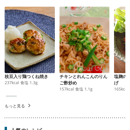
枝豆入り鶏つくね焼き
チキンとれんこんのりん
塩麹の
237
kcal
食塩
1.3
g
ご酢炒め
げ
157
kcal
食塩
1.1
g
165
kcal
もっと見る