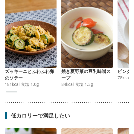
ズッキーニとふわふわ卵
焼き夏野菜の豆乳味噌ス
ピンク
のソテー
ープ
78
kcal
181
kcal
食塩
1.0
g
84
kcal
食塩
1.3
g
低カロリーで満足したい