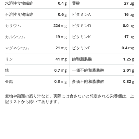
水溶性食物繊維
0.4
g
葉酸
27
µg
不溶性食物繊維
0.6
g
ビタミンA
16
µg
カリウム
224
mg
ビタミンD
0.0
µg
カルシウム
19
mg
ビタミンK
17
µg
マグネシウム
21
mg
ビタミンE
0.4
mg
リン
41
mg
飽和脂肪酸
1.25
g
鉄
0.7
mg
一価不飽和脂肪酸
2.01
g
亜鉛
0.3
mg
多価不飽和脂肪酸
0.82
g
煮物や麺類の残り汁など、実際には食さないと想定される栄養価は、上
記リストから除いてあります。