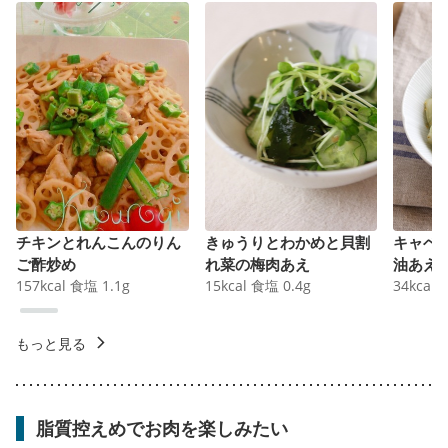
チキンとれんこんのりん
きゅうりとわかめと貝割
キャベ
ご酢炒め
れ菜の梅肉あえ
油あえ
157
kcal
食塩
1.1
g
15
kcal
食塩
0.4
g
34
kcal
もっと見る
脂質控えめでお肉を楽しみたい