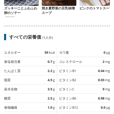
ズッキーニとふわふわ
焼き夏野菜の豆乳味噌
ピンクのトマトスープ
卵のソテー
スープ
すべての栄養価
(1人分)
エネルギー
59
kcal
ヨウ素
0
µg
食塩相当量
0.7
g
コレステロール
2
mg
たんぱく質
2.2
g
ビタミンB1
0.04
mg
脂質
4.5
g
ビタミンB2
0.03
mg
炭水化物
3.5
g
ビタミンC
9
mg
糖質
2.5
g
ビタミンB6
0.08
mg
食物繊維
1.0
g
ビタミンB12
0.0
µg