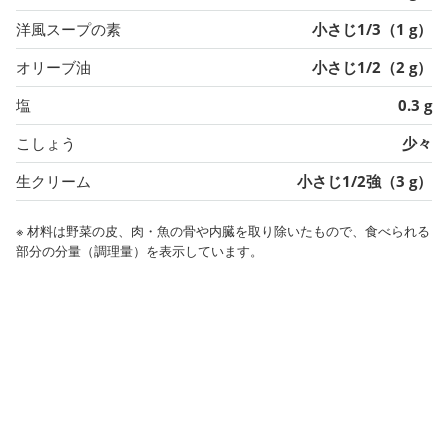
洋風スープの素
小さじ1/3（1 g）
オリーブ油
小さじ1/2（2 g）
塩
0.3 g
こしょう
少々
生クリーム
小さじ1/2強（3 g）
※ 材料は野菜の皮、肉・魚の骨や内臓を取り除いたもので、食べられる
部分の分量（調理量）を表示しています。