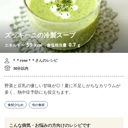
ズッキーニの冷製スープ
59
0.7
エネルギー
kcal
食塩相当量
g
＊＊rose＊＊さんのレシピ
30分以内
野菜と豆乳の優しい甘味が◎！夏に不足しがちなカリウムが
多く、熱中症予防にも役立ちます。
食材少なめ
旬の食材
こんな病気・お悩みの方向けのレシピです