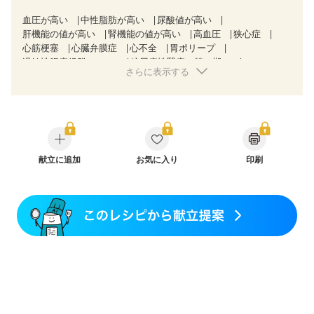
血圧が高い
中性脂肪が高い
尿酸値が高い
肝機能の値が高い
腎機能の値が高い
高血圧
狭心症
心筋梗塞
心臓弁膜症
心不全
胃ポリープ
過敏性腸症候群（IBS）
糖尿病性腎症（第３期）
さらに表示する
CKD（ステージ１）
CKD（ステージ２）
CKD（ステージ３a）
乳がん（抗がん剤治療中）
乳がん（ホルモン療法中）
乳がん（放射線治療中）
乳がん治療を終えた方・経過観察中の方など
飲み込みにくい
食欲がない
消化不良
妊娠中(初期)
妊婦健診・体重増加が気になる（初期）
妊婦健診・血圧が気になる（初期）
献立に追加
お気に入り
印刷
妊婦健診・血糖値が気になる（初期）
妊娠高血圧(中期)
妊娠糖尿病(初期)
産後（母乳）
産後（混合栄養）
産後（ミルク）
骨折
骨粗しょう症
関節リウマチ
フレイル（年齢に合わせた体作り）
低栄養予防
貧血対策
ニキビ・肌荒れ
妊活中
更年期