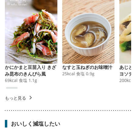
かにかまと豆苗入り きざ
なすと玉ねぎのお味噌汁
あじと
み昆布のきんぴら風
25
kcal
食塩
0.9
g
ヨソテ
69
kcal
食塩
1.1
g
200
kcal
もっと見る
おいしく減塩したい