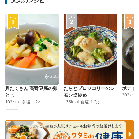
人気のレシピ
具だくさん 高野豆腐の卵
たらとブロッコリーのレ
ポテト
とじ
モン塩炒め
202
kcal
103
kcal
食塩
1.2
g
136
kcal
食塩
1.2
g