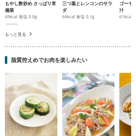
もやし酢炒め さっぱり常
三つ葉とレンコンのサラ
ゴーヤ
備菜
ダ
汁
49
kcal
食塩
0.0
g
66
kcal
食塩
0.1
g
61
kcal
もっと見る
脂質控えめでお肉を楽しみたい