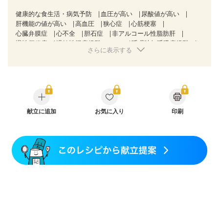
健康的な食生活・病気予防
血圧が高い
尿酸値が高い
肝機能の値が高い
高血圧
狭心症
心筋梗塞
心臓弁膜症
心不全
胆石症
非アルコール性脂肪肝
慢性便秘症
過敏性腸症候群（IBS）
睡眠時無呼吸症候群
さらに表示する
糖尿病性腎症（第１期）
糖尿病性腎症（第２期）
糖尿病性腎症（第３期）
CKD（ステージ３a）
乳がん（抗がん剤治療中）
乳がん（ホルモン療法中）
乳がん（放射線治療中）
乳がん治療を終えた方・経過観察中の方など
味の感じ方が変わった
食欲がない
妊娠中(初期)
妊婦健診・体重増加が気になる（初期）
献立に追加
お気に入り
印刷
妊婦健診・血糖値が気になる（初期）
妊娠糖尿病(初期)
産後（母乳）
産後（混合栄養）
産後（ミルク）
骨折
骨粗しょう症
関節リウマチ
乾癬
低栄養予防
貧血対策
ニキビ・肌荒れ
妊活中
更年期