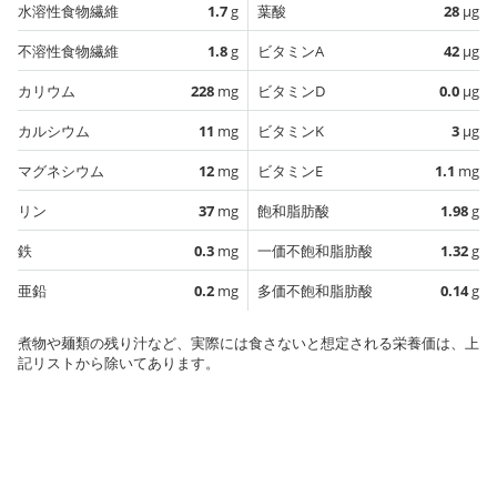
水溶性食物繊維
1.7
g
葉酸
28
µg
不溶性食物繊維
1.8
g
ビタミンA
42
µg
カリウム
228
mg
ビタミンD
0.0
µg
カルシウム
11
mg
ビタミンK
3
µg
マグネシウム
12
mg
ビタミンE
1.1
mg
リン
37
mg
飽和脂肪酸
1.98
g
鉄
0.3
mg
一価不飽和脂肪酸
1.32
g
亜鉛
0.2
mg
多価不飽和脂肪酸
0.14
g
煮物や麺類の残り汁など、実際には食さないと想定される栄養価は、上
記リストから除いてあります。