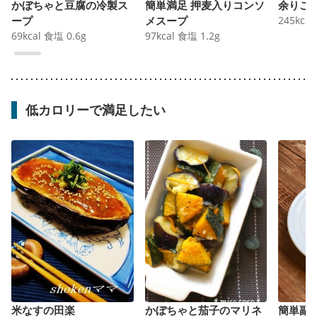
かぼちゃと豆腐の冷製ス
簡単満足 押麦入りコンソ
余りご
ープ
メスープ
245
kcal
69
kcal
食塩
0.6
g
97
kcal
食塩
1.2
g
低カロリーで満足したい
米なすの田楽
かぼちゃと茄子のマリネ
簡単副