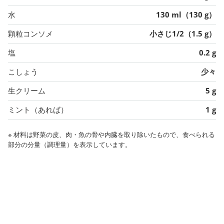
水
130 ml（130 g）
顆粒コンソメ
小さじ1/2（1.5 g）
塩
0.2 g
こしょう
少々
生クリーム
5 g
ミント（あれば）
1 g
※ 材料は野菜の皮、肉・魚の骨や内臓を取り除いたもので、食べられる
部分の分量（調理量）を表示しています。