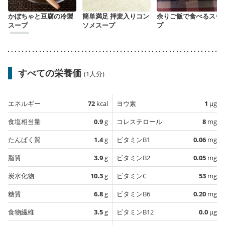
かぼちゃと豆腐の冷製
簡単満足 押麦入りコン
余りご飯で食べるスー
スープ
ソメスープ
プ
すべての栄養価
(1人分)
エネルギー
72
kcal
ヨウ素
1
µg
食塩相当量
0.9
g
コレステロール
8
mg
たんぱく質
1.4
g
ビタミンB1
0.06
mg
脂質
3.9
g
ビタミンB2
0.05
mg
炭水化物
10.3
g
ビタミンC
53
mg
糖質
6.8
g
ビタミンB6
0.20
mg
食物繊維
3.5
g
ビタミンB12
0.0
µg