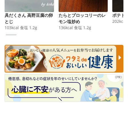
具だくさん 高野豆腐の卵
たらとブロッコリーのレ
ポテト
とじ
モン塩炒め
202
kcal
103
kcal
食塩
1.2
g
136
kcal
食塩
1.2
g