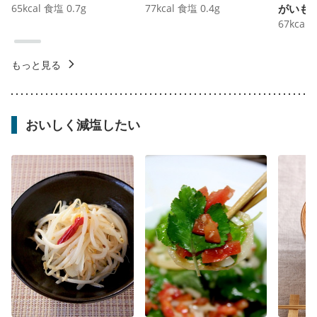
65
kcal
食塩
0.7
g
77
kcal
食塩
0.4
g
がいも
67
kcal
もっと見る
おいしく減塩したい