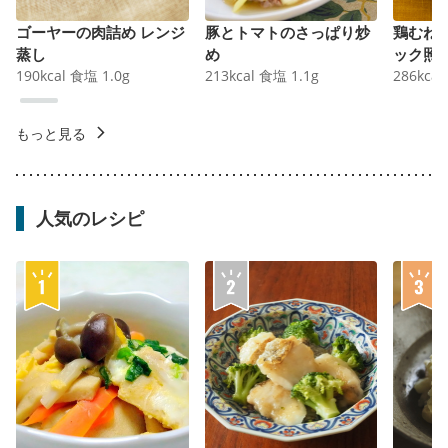
ゴーヤーの肉詰め レンジ
豚とトマトのさっぱり炒
鶏むね
蒸し
め
ック照
190
kcal
食塩
1.0
g
213
kcal
食塩
1.1
g
286
kcal
もっと見る
人気のレシピ