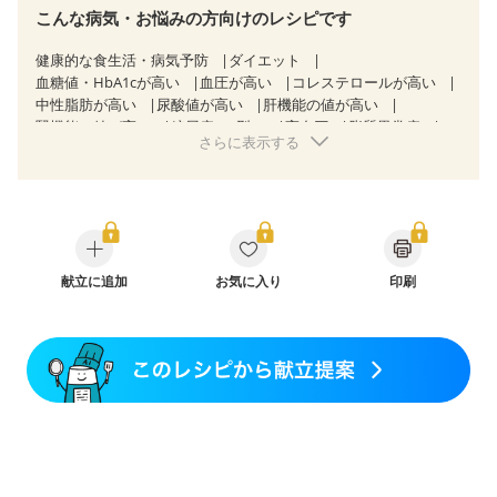
こんな病気・お悩みの方向けのレシピです
健康的な食生活・病気予防
ダイエット
血糖値・HbA1cが高い
血圧が高い
コレステロールが高い
中性脂肪が高い
尿酸値が高い
肝機能の値が高い
腎機能の値が高い
糖尿病（2型）
高血圧
脂質異常症
さらに表示する
高尿酸血症（痛風）
狭心症
心筋梗塞
心臓弁膜症
心不全
胃ポリープ
逆流性食道炎
胆石症
慢性膵炎（移行期・寛解期）
過敏性腸症候群（IBS）
糖尿病性腎症（第１期）
糖尿病性腎症（第２期）
糖尿病性腎症（第３期）
CKD（ステージ１）
CKD（ステージ２）
CKD（ステージ３a）
乳がん（抗がん剤治療中）
献立に追加
お気に入り
乳がん（ホルモン療法中）
印刷
乳がん（放射線治療中）
乳がん治療を終えた方・経過観察中の方など
産後（ミルク）
骨折
関節リウマチ
貧血対策
ニキビ・肌荒れ
妊活中
更年期