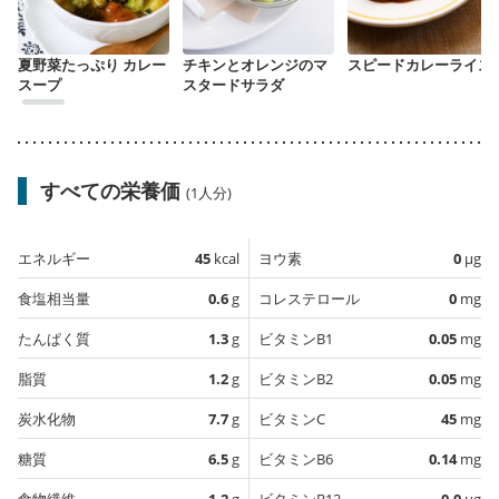
夏野菜たっぷり カレー
チキンとオレンジのマ
スピードカレーライス
スープ
スタードサラダ
すべての栄養価
(1人分)
エネルギー
45
kcal
ヨウ素
0
µg
食塩相当量
0.6
g
コレステロール
0
mg
たんぱく質
1.3
g
ビタミンB1
0.05
mg
脂質
1.2
g
ビタミンB2
0.05
mg
炭水化物
7.7
g
ビタミンC
45
mg
糖質
6.5
g
ビタミンB6
0.14
mg
食物繊維
1.2
g
ビタミンB12
0.0
µg