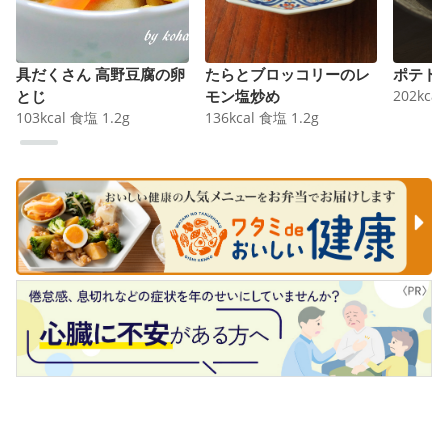
具だくさん 高野豆腐の卵
たらとブロッコリーのレ
ポテト
とじ
モン塩炒め
202
kcal
103
kcal
食塩
1.2
g
136
kcal
食塩
1.2
g