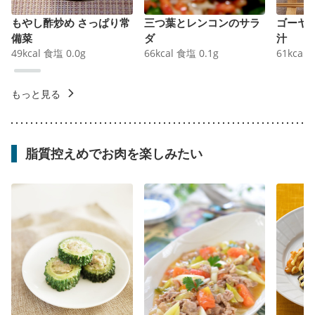
もやし酢炒め さっぱり常
三つ葉とレンコンのサラ
ゴーヤ
備菜
ダ
汁
49
kcal
食塩
0.0
g
66
kcal
食塩
0.1
g
61
kcal
もっと見る
脂質控えめでお肉を楽しみたい