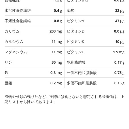
水溶性食物繊維
0.4
g
葉酸
32
µg
不溶性食物繊維
0.8
g
ビタミンA
47
µg
カリウム
203
mg
ビタミンD
0.0
µg
カルシウム
11
mg
ビタミンK
10
µg
マグネシウム
11
mg
ビタミンE
1.5
mg
リン
30
mg
飽和脂肪酸
0.17
g
鉄
0.3
mg
一価不飽和脂肪酸
0.75
g
亜鉛
0.2
mg
多価不飽和脂肪酸
0.15
g
煮物や麺類の残り汁など、実際には食さないと想定される栄養価は、上
記リストから除いてあります。