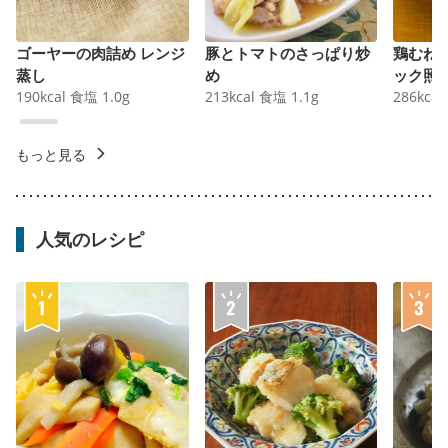
ゴーヤーの肉詰め レンジ
豚とトマトのさっぱり炒
鶏むね
蒸し
め
ック照
190
kcal
食塩
1.0
g
213
kcal
食塩
1.1
g
286
kcal
もっと見る
人気のレシピ