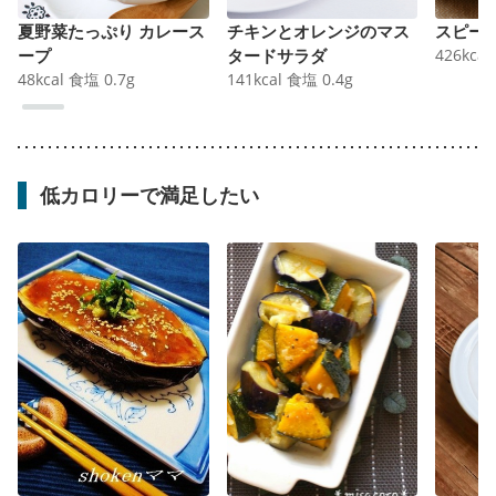
夏野菜たっぷり カレース
チキンとオレンジのマス
スピー
ープ
タードサラダ
426
kcal
48
kcal
食塩
0.7
g
141
kcal
食塩
0.4
g
低カロリーで満足したい