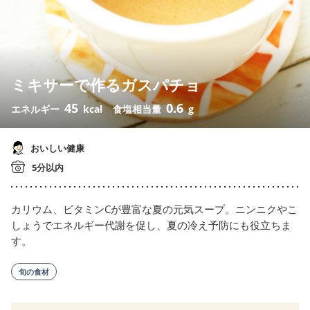
ミキサーで作るガスパチョ
45
0.6
エネルギー
kcal
食塩相当量
g
おいしい健康
5分以内
カリウム、ビタミンCが豊富な夏の元気スープ。ニンニクやこ
しょうでエネルギー代謝を促し、夏の冷え予防にも役立ちま
す。
旬の食材