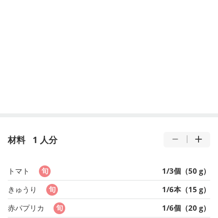
材料
1 人分
トマト
1/3個（50 g）
きゅうり
1/6本（15 g）
赤パプリカ
1/6個（20 g）