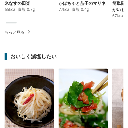
米なすの田楽
かぼちゃと茄子のマリネ
簡単副
65
kcal
食塩
0.7
g
77
kcal
食塩
0.4
g
がいも
67
kcal
もっと見る
おいしく減塩したい