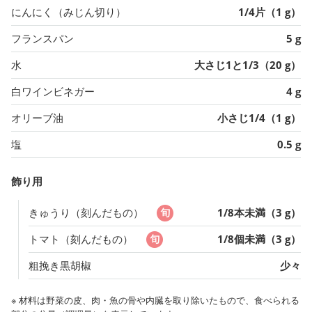
にんにく（みじん切り）
1/4片（1 g）
フランスパン
5 g
水
大さじ1と1/3（20 g）
白ワインビネガー
4 g
オリーブ油
小さじ1/4（1 g）
塩
0.5 g
飾り用
きゅうり（刻んだもの）
1/8本未満（3 g）
トマト（刻んだもの）
1/8個未満（3 g）
粗挽き黒胡椒
少々
※ 材料は野菜の皮、肉・魚の骨や内臓を取り除いたもので、食べられる