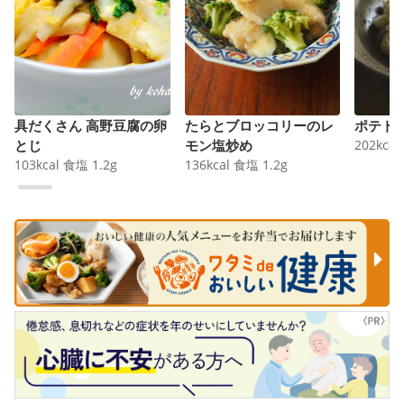
具だくさん 高野豆腐の卵
たらとブロッコリーのレ
ポテト
とじ
モン塩炒め
202
kcal
103
kcal
食塩
1.2
g
136
kcal
食塩
1.2
g