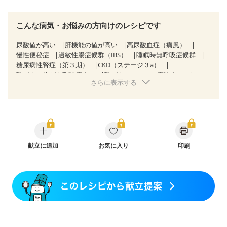
こんな病気・お悩みの方向けのレシピです
尿酸値が高い
肝機能の値が高い
高尿酸血症（痛風）
慢性便秘症
過敏性腸症候群（IBS）
睡眠時無呼吸症候群
糖尿病性腎症（第３期）
CKD（ステージ３a）
乳がん（抗がん剤治療中）
乳がん（ホルモン療法中）
さらに表示する
乳がん（放射線治療中）
乳がん治療を終えた方・経過観察中の方など
妊娠中(初期)
妊婦健診・体重増加が気になる（初期）
妊婦健診・血圧が気になる（初期）
妊婦健診・血糖値が気になる（初期）
妊娠高血圧(中期)
妊娠糖尿病(初期)
産後（母乳）
産後（混合栄養）
産後（ミルク）
献立に追加
骨折
関節リウマチ
お気に入り
乾癬
印刷
フレイル（年齢に合わせた体作り）
貧血対策
ニキビ・肌荒れ
妊活中
更年期