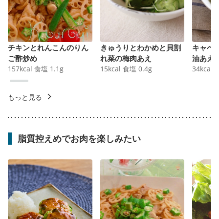
チキンとれんこんのりん
きゅうりとわかめと貝割
キャベ
ご酢炒め
れ菜の梅肉あえ
油あえ
157
kcal
食塩
1.1
g
15
kcal
食塩
0.4
g
34
kcal
もっと見る
脂質控えめでお肉を楽しみたい