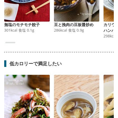
無塩のモチモチ餃子
豆と挽肉の豆板醤炒め
カリウ
301
kcal
食塩
0.1
g
286
kcal
食塩
0.9
g
ハンバ
298
kcal
低カロリーで満足したい