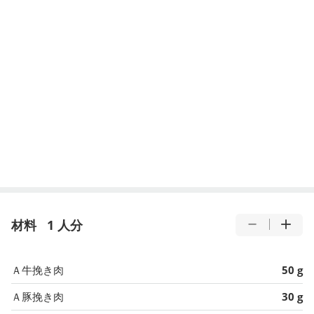
材料
1 人分
Ａ牛挽き肉
50 g
Ａ豚挽き肉
30 g