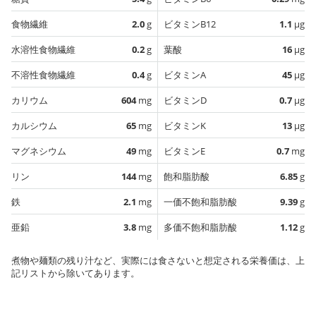
食物繊維
2.0
g
ビタミンB12
1.1
µg
水溶性食物繊維
0.2
g
葉酸
16
µg
不溶性食物繊維
0.4
g
ビタミンA
45
µg
カリウム
604
mg
ビタミンD
0.7
µg
カルシウム
65
mg
ビタミンK
13
µg
マグネシウム
49
mg
ビタミンE
0.7
mg
リン
144
mg
飽和脂肪酸
6.85
g
鉄
2.1
mg
一価不飽和脂肪酸
9.39
g
亜鉛
3.8
mg
多価不飽和脂肪酸
1.12
g
煮物や麺類の残り汁など、実際には食さないと想定される栄養価は、上
記リストから除いてあります。