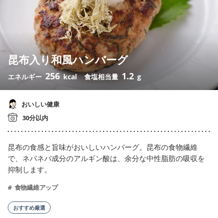
昆布入り和風ハンバーグ
256
1.2
エネルギー
kcal
食塩相当量
g
おいしい健康
30分以内
昆布の食感と旨味がおいしいハンバーグ。昆布の食物繊維
で、ネバネバ成分のアルギン酸は、余分な中性脂肪の吸収を
抑制します。
食物繊維アップ
おすすめ厳選