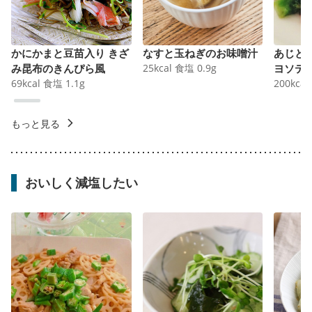
かにかまと豆苗入り きざ
なすと玉ねぎのお味噌汁
あじと
み昆布のきんぴら風
25
kcal
食塩
0.9
g
ヨソテ
69
kcal
食塩
1.1
g
200
kcal
もっと見る
おいしく減塩したい