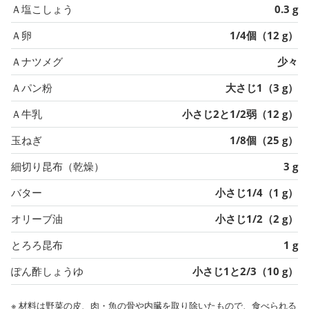
Ａ塩こしょう
0.3 g
Ａ卵
1/4個（12 g）
Ａナツメグ
少々
Ａパン粉
大さじ1（3 g）
Ａ牛乳
小さじ2と1/2弱（12 g）
玉ねぎ
1/8個（25 g）
細切り昆布（乾燥）
3 g
バター
小さじ1/4（1 g）
オリーブ油
小さじ1/2（2 g）
とろろ昆布
1 g
ぽん酢しょうゆ
小さじ1と2/3（10 g）
※ 材料は野菜の皮、肉・魚の骨や内臓を取り除いたもので、食べられる