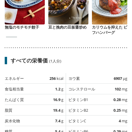
無塩のモチモチ餃子
豆と挽肉の豆板醤炒め
カリウムを抑えた ビー
フハンバーグ
すべての栄養価
(1人分)
エネルギー
256
kcal
ヨウ素
6907
µg
食塩相当量
1.2
g
コレステロール
102
mg
たんぱく質
16.9
g
ビタミンB1
0.28
mg
脂質
19.4
g
ビタミンB2
0.25
mg
炭水化物
7.4
g
ビタミンC
4
mg
糖質
5.4
g
ビタミンB6
0.29
mg