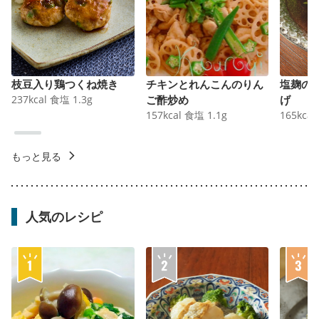
枝豆入り鶏つくね焼き
チキンとれんこんのりん
塩麹の
237
kcal
食塩
1.3
g
ご酢炒め
げ
157
kcal
食塩
1.1
g
165
kcal
もっと見る
人気のレシピ