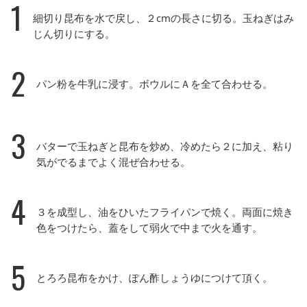
1
細切り昆布を水で戻し、２cmの長さに切る。玉ねぎはみ
じん切りにする。
2
パン粉を牛乳に浸す。ボウルにＡを全て合わせる。
3
バターで玉ねぎと昆布を炒め、冷めたら２に加え、粘り
気がでるまでよく混ぜ合わせる。
4
３を成型し、油をひいたフライパンで焼く。両面に焼き
色をつけたら、蓋をして弱火で中まで火を通す。
5
とろろ昆布をかけ、ぽん酢しょうゆにつけて頂く。