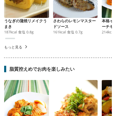
うなぎの蒲焼リメイクう
さわらのレモンマスター
本格イ
まき
ドソース
ーチキ
187
kcal
食塩
0.8
g
161
kcal
食塩
0.7
g
214
kcal
もっと見る
脂質控えめでお肉を楽しみたい