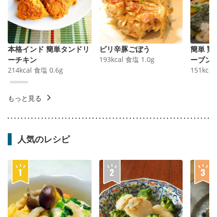
本格インド 簡単タンドリ
ピリ辛豚ごぼう
簡単 
ーチキン
193
kcal
食塩
1.0
g
ーブン
214
kcal
食塩
0.6
g
151
kcal
もっと見る
人気のレシピ