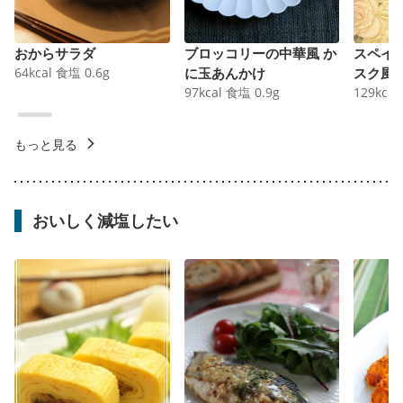
おからサラダ
ブロッコリーの中華風 か
スペイ
64
kcal
食塩
0.6
g
に玉あんかけ
スク風
97
kcal
食塩
0.9
g
129
kcal
もっと見る
おいしく減塩したい