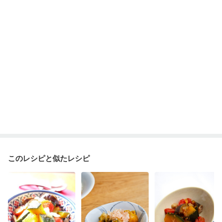
妊娠中(初期)
妊婦健診・体重増加が気になる（初期）
妊婦健診・血圧が気になる（初期）
妊婦健診・血糖値が気になる（初期）
妊娠高血圧(中期)
妊娠糖尿病(初期)
産後（母乳）
産後（混合栄養）
産後（ミルク）
骨折
骨粗しょう症
関節リウマチ
乾癬
低栄養予防
貧血対策
ニキビ・肌荒れ
妊活中
更年期
このレシピと似たレシピ