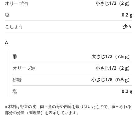
オリーブ油
小さじ1/2（2 g）
塩
0.2 g
こしょう
少々
A
酢
大さじ1/2（7.5 g）
オリーブ油
小さじ1/2（2 g）
砂糖
小さじ1/6（0.5 g）
塩
0.2 g
※ 材料は野菜の皮、肉・魚の骨や内臓を取り除いたもので、食べられる
部分の分量（調理量）を表示しています。