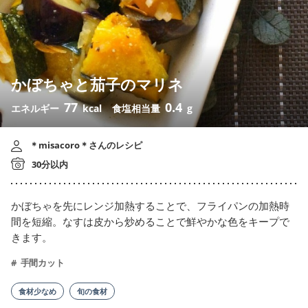
かぼちゃと茄子のマリネ
77
0.4
エネルギー
kcal
食塩相当量
g
＊misacoro＊さんのレシピ
30分以内
かぼちゃを先にレンジ加熱することで、フライパンの加熱時
間を短縮。なすは皮から炒めることで鮮やかな色をキープで
きます。
手間カット
食材少なめ
旬の食材