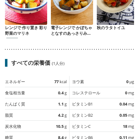
レンジで 作り置き 彩り
電子レンジで かぼちゃ
秋のラタトイユ
野菜のマリネ
となすのあっさりみそ
煮
すべての栄養価
(1人分)
エネルギー
77
kcal
ヨウ素
0
µg
食塩相当量
0.4
g
コレステロール
0
mg
たんぱく質
1.1
g
ビタミンB1
0.04
mg
脂質
4.2
g
ビタミンB2
0.05
mg
炭水化物
10.5
g
ビタミンC
18
mg
糖質
8.4
g
ビタミンB6
0.11
mg