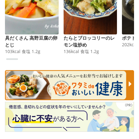
具だくさん 高野豆腐の卵
たらとブロッコリーのレ
ポテト
とじ
モン塩炒め
202
kcal
103
kcal
食塩
1.2
g
136
kcal
食塩
1.2
g