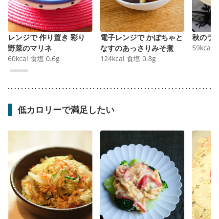
レンジで 作り置き 彩り
電子レンジで かぼちゃと
秋のラ
野菜のマリネ
なすのあっさりみそ煮
59
kcal
60
kcal
食塩
0.6
g
124
kcal
食塩
0.8
g
低カロリーで満足したい