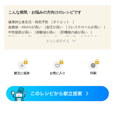
こんな病気・お悩みの方向けのレシピです
健康的な食生活・病気予防
ダイエット
血糖値・HbA1cが高い
血圧が高い
コレステロールが高い
中性脂肪が高い
尿酸値が高い
肝機能の値が高い
腎機能の値が高い
糖尿病（2型）
高血圧
脂質異常症
さらに表示する
高尿酸血症（痛風）
狭心症
心筋梗塞
心臓弁膜症
心不全
胃ポリープ
逆流性食道炎
胆石症
慢性膵炎（移行期・寛解期）
非アルコール性脂肪肝
痔
慢性便秘症
過敏性腸症候群（IBS）
睡眠時無呼吸症候群
糖尿病性腎症（第１期）
糖尿病性腎症（第２期）
糖尿病性腎症（第３期）
CKD（ステージ１）
CKD（ステージ２）
献立に追加
CKD（ステージ３a）
お気に入り
印刷
CKD（ステージ３b）
透析
乳がん（抗がん剤治療中）
乳がん（ホルモン療法中）
乳がん（放射線治療中）
乳がん治療を終えた方・経過観察中の方など
胃がん（抗がん剤治療中）
胃がん治療を終えた方・経過観察中の方
大腸がん治療を終えた方・経過観察中の方
大腸がん（抗がん剤治療中）
大腸がん（放射線治療中）
味の感じ方が変わった
食欲がない
消化不良