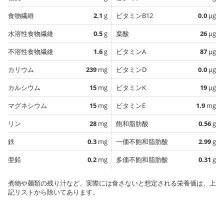
食物繊維
2.1
g
ビタミンB12
0.0
µg
水溶性食物繊維
0.5
g
葉酸
26
µg
不溶性食物繊維
1.6
g
ビタミンA
87
µg
カリウム
239
mg
ビタミンD
0.0
µg
カルシウム
15
mg
ビタミンK
19
µg
マグネシウム
15
mg
ビタミンE
1.9
mg
リン
28
mg
飽和脂肪酸
0.56
g
鉄
0.3
mg
一価不飽和脂肪酸
2.99
g
亜鉛
0.2
mg
多価不飽和脂肪酸
0.31
g
煮物や麺類の残り汁など、実際には食さないと想定される栄養価は、上
記リストから除いてあります。