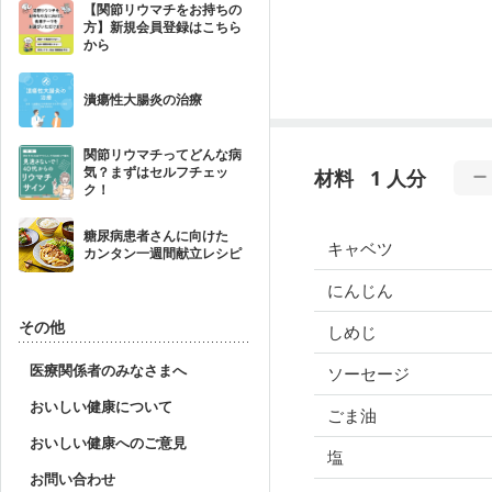
【関節リウマチをお持ちの
方】新規会員登録はこちら
から
潰瘍性大腸炎の治療
関節リウマチってどんな病
気？まずはセルフチェッ
材料
1 人分
ク！
糖尿病患者さんに向けた
キャベツ
カンタン一週間献立レシピ
にんじん
その他
しめじ
医療関係者のみなさまへ
ソーセージ
おいしい健康について
ごま油
おいしい健康へのご意見
塩
お問い合わせ