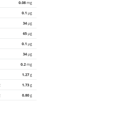
0.08
mg
0.1
µg
34
µg
65
µg
0.1
µg
34
µg
0.2
mg
1.27
g
酸
1.73
g
酸
0.80
g