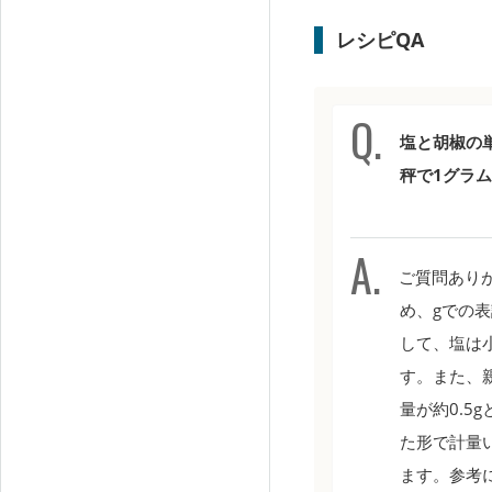
レシピQA
塩と胡椒の
秤で1グラ
ご質問ありが
め、gでの
して、塩は小
す。また、
量が約0.
た形で計量
ます。参考