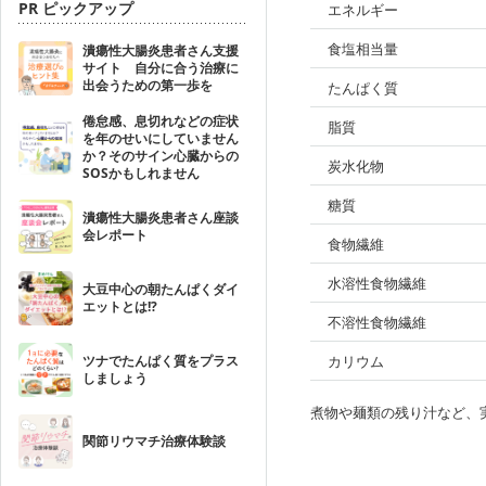
PR ピックアップ
エネルギー
食塩相当量
潰瘍性大腸炎患者さん支援
サイト 自分に合う治療に
出会うための第一歩を
たんぱく質
倦怠感、息切れなどの症状
脂質
を年のせいにしていません
か？そのサイン心臓からの
炭水化物
SOSかもしれません
糖質
潰瘍性大腸炎患者さん座談
会レポート
食物繊維
水溶性食物繊維
大豆中心の朝たんぱくダイ
エットとは!?
不溶性食物繊維
ツナでたんぱく質をプラス
カリウム
しましょう
煮物や麺類の残り汁など、
関節リウマチ治療体験談