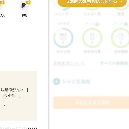
2週間の無料お試しをする
入り
印刷
尿酸値が高い
心不全
ど
なる（初期）
娠糖尿病(初期)