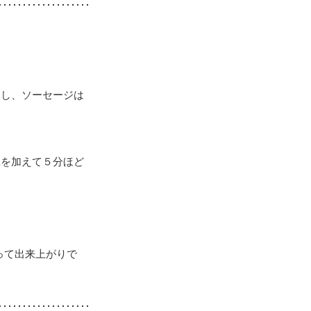
ぐし、ソーセージは
Aを加えて５分ほど
って出来上がりで