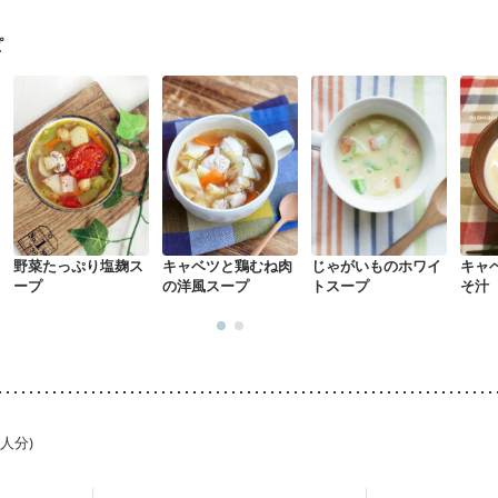
た体作り）
低栄養予防
貧血対策
ニキビ・肌荒れ
妊活中
更年期
ピ
野菜たっぷり塩麹ス
キャベツと鶏むね肉
じゃがいものホワイ
キャ
ープ
の洋風スープ
トスープ
そ汁
1人分)