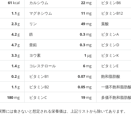
61
kcal
カルシウム
22
mg
ビタミンB6
1.1
g
マグネシウム
11
mg
ビタミンB12
2.3
g
リン
49
mg
葉酸
4.2
g
鉄
0.3
mg
ビタミンA
4.7
g
亜鉛
0.3
mg
ビタミンD
3.3
g
ヨウ素
1
µg
ビタミンK
1.4
g
コレステロール
6
mg
ビタミンE
0.2
g
ビタミンB1
0.07
mg
飽和脂肪酸
1.1
g
ビタミンB2
0.05
mg
一価不飽和脂肪
180
mg
ビタミンC
19
mg
多価不飽和脂肪
実際には食さないと想定される栄養価は、上記リストから除いてあります。