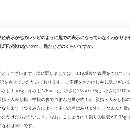
単位表示が他のレシピのように匙での表示になっていなくわかりま
ム以下が測れないので、匙だとどのくらいですか。
とうございます。塩に関しましては、0.1g単位で管理をされてい
表記をさせていただいております。ご不便をおかけし申し訳ござい
さじ１＝6g、小さじ1/6＝１g、小さじ1/8＝0.75g、小さじ1/10＝
親指・人差し指・中指の腹でつまんだ量が約１g、親指・人差し指
5gとなります（つまみ方によって多少の差はあります）。つまんだ量
いただけたらと思います。なお、こしょうは１振りの目安が0.05g
になれば幸いです。