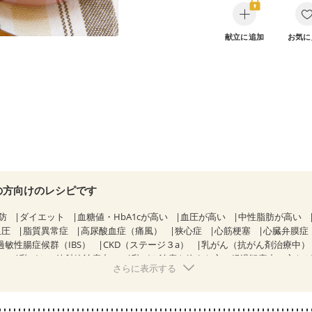
献立に追加
お気に
の方向けのレシピです
防
ダイエット
血糖値・HbA1cが高い
血圧が高い
中性脂肪が高い
血圧
脂質異常症
高尿酸血症（痛風）
狭心症
心筋梗塞
心臓弁膜症
過敏性腸症候群（IBS）
CKD（ステージ３a）
乳がん（抗がん剤治療中）
）
乳がん（放射線治療中）
乳がん治療を終えた方・経過観察中の方な
さらに表示する
感じ方が変わった
食欲がない
妊娠中(初期)
妊婦健診・体重増加が気に
る（初期）
妊婦健診・血糖値が気になる（初期）
妊娠高血圧(中期)
妊
混合栄養）
産後（ミルク）
骨折
骨粗しょう症
関節リウマチ