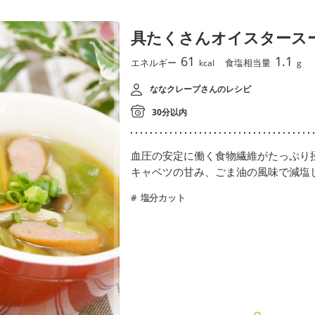
具たくさんオイスタース
61
1.1
エネルギー
食塩相当量
kcal
g
ななクレープさんのレシピ
30分以内
血圧の安定に働く食物繊維がたっぷり
キャベツの甘み、ごま油の風味で減塩
塩分カット