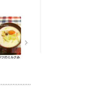
ベツのミルクみ
キャベツと油揚げの
具だくさんミネスト
春キャベツた
和風汁
ローネ
サンラータン
プ