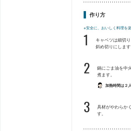
作り方
※安全に、おいしく料理を
1
キャベツは細切り
斜め切りにします
2
鍋にごま油を中
煮ます。
加熱時間は２
3
具材がやわらか
す。