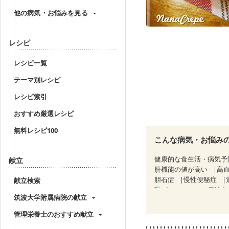
他の病気・お悩みを見る
レシピ
レシピ一覧
テーマ別レシピ
レシピ索引
おすすめ厳選レシピ
無料レシピ100
こんな病気・お悩み
健康的な食生活・病気予
献立
肝機能の値が高い
高
胆石症
慢性便秘症
献立検索
乳がん（ホルモン療法中
筑波大学附属病院の献立
飲み込みにくい
味の
妊婦健診・血圧が気にな
管理栄養士のおすすめ献立
産後（母乳）
産後（