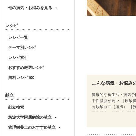
他の病気・お悩みを見る
レシピ
レシピ一覧
テーマ別レシピ
レシピ索引
おすすめ厳選レシピ
無料レシピ100
こんな病気・お悩み
健康的な食生活・病気予
献立
中性脂肪が高い
尿酸
高尿酸血症（痛風）
献立検索
慢性膵炎（移行期・寛解
筑波大学附属病院の献立
睡眠時無呼吸症候群
CKD（ステージ２）
管理栄養士のおすすめ献立
乳がん治療を終えた方・