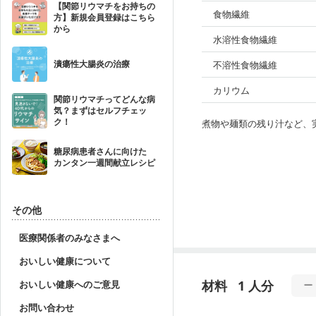
【関節リウマチをお持ちの
食物繊維
方】新規会員登録はこちら
から
水溶性食物繊維
潰瘍性大腸炎の治療
不溶性食物繊維
カリウム
関節リウマチってどんな病
気？まずはセルフチェッ
ク！
煮物や麺類の残り汁など、
糖尿病患者さんに向けた
カンタン一週間献立レシピ
その他
医療関係者のみなさまへ
おいしい健康について
材料
1 人分
おいしい健康へのご意見
お問い合わせ