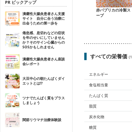
PR ピックアップ
赤パプリカの冷製ス
潰瘍性大腸炎患者さん支援
ープ
サイト 自分に合う治療に
出会うための第一歩を
倦怠感、息切れなどの症状
を年のせいにしていません
か？そのサイン心臓からの
SOSかもしれません
すべての栄養価
(
潰瘍性大腸炎患者さん座談
会レポート
エネルギー
大豆中心の朝たんぱくダイ
エットとは!?
食塩相当量
たんぱく質
ツナでたんぱく質をプラス
しましょう
脂質
炭水化物
関節リウマチ治療体験談
糖質