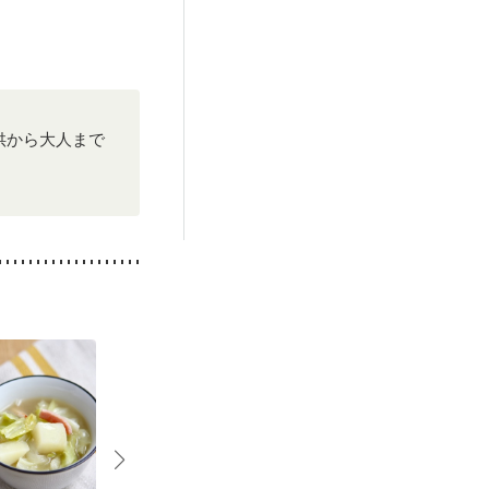
キビ・肌荒れ
供から大人まで