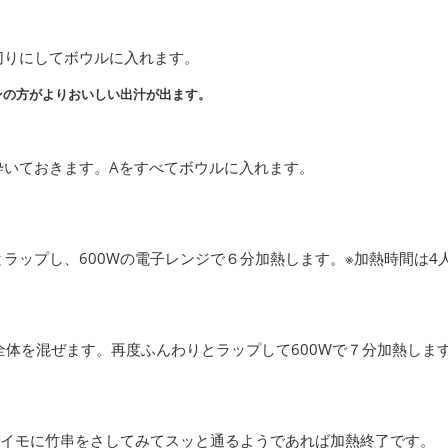
切りにしてボウルに入れます。
ンの方がよりおいしい出汁が出ます。
砕いておきます。Aをすべてボウルに入れます。
ラップし、600Wの電子レンジで６分加熱します。※加熱時間は4
全体を混ぜます。再度ふんわりとラップして600Wで７分加熱しま
イモに竹串をさしてみてスッと通るようであれば加熱終了です。