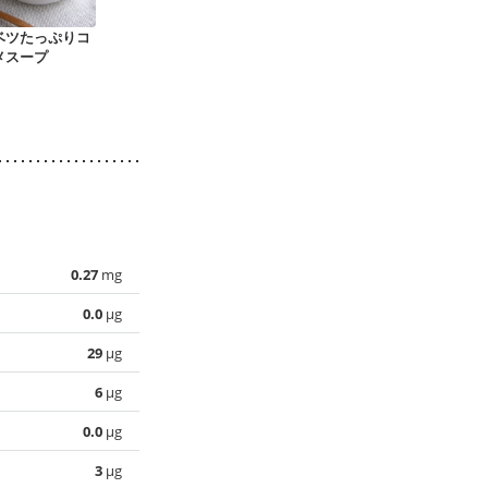
ベツたっぷりコ
玉ねぎとニンジンの
ブロッコリーの茎の
じゃがいも冷
メスープ
食べるコンソメスー
ポタージュ
プ ビシソワ
プ
0.27
mg
0.0
µg
29
µg
6
µg
0.0
µg
3
µg