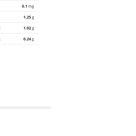
0.1
mg
1.25
g
酸
1.02
g
酸
0.24
g