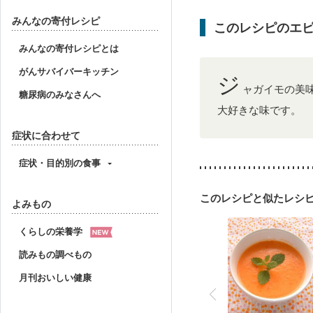
骨粗しょう症
関節リ
妊活中
更年期
みんなの寄付レシピ
このレシピのエ
みんなの寄付レシピとは
がんサバイバーキッチン
ジ
ャガイモの美
糖尿病のみなさんへ
大好きな味です。
症状に合わせて
症状・目的別の食事
このレシピと似たレシ
よみもの
くらしの栄養学
読みもの調べもの
月刊おいしい健康