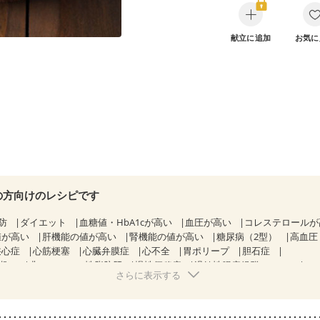
献立に追加
お気に
の方向けのレシピです
防
ダイエット
血糖値・HbA1cが高い
血圧が高い
コレステロール
値が高い
肝機能の値が高い
腎機能の値が高い
糖尿病（2型）
高血圧
狭心症
心筋梗塞
心臓弁膜症
心不全
胃ポリープ
胆石症
期）
非アルコール性脂肪肝
慢性便秘症
過敏性腸症候群（IBS）
さらに表示する
糖尿病性腎症（第１期）
糖尿病性腎症（第２期）
CKD（ステージ１）
乳がん（抗がん剤治療中）
乳がん（ホルモン療法中）
乳がん（放射線治
経過観察中の方など
味の感じ方が変わった
食欲がない
産後（ミルク