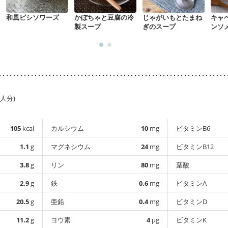
和風ビシソワーズ
かぼちゃと豆腐の冷
じゃがいもとたまね
キャ
製スープ
ぎのスープ
ンソ
1人分)
105
kcal
カルシウム
10
mg
ビタミンB6
1.1
g
マグネシウム
24
mg
ビタミンB12
3.8
g
リン
80
mg
葉酸
2.9
g
鉄
0.6
mg
ビタミンA
20.5
g
亜鉛
0.4
mg
ビタミンD
11.2
g
ヨウ素
4
µg
ビタミンK