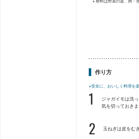
※ 材料は野菜の皮、肉
作り方
※安全に、おいしく料理を
1
ジャガイモは洗っ
気を切っておきま
2
玉ねぎは皮をむ