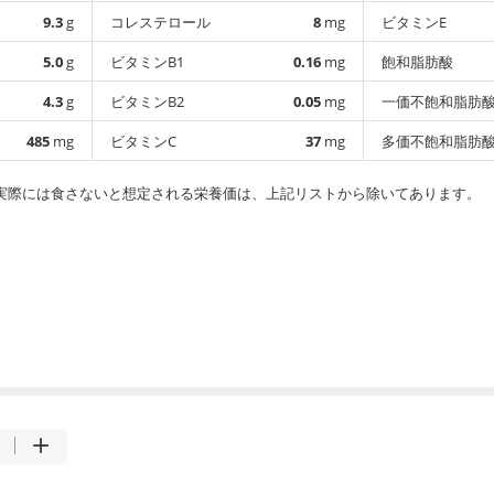
9.3
g
コレステロール
8
mg
ビタミンE
5.0
g
ビタミンB1
0.16
mg
飽和脂肪酸
4.3
g
ビタミンB2
0.05
mg
一価不飽和脂肪
485
mg
ビタミンC
37
mg
多価不飽和脂肪
実際には食さないと想定される栄養価は、上記リストから除いてあります。