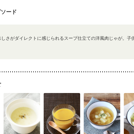
ウマチ
フレイル（年齢に合わせた体作り）
低栄養予防
貧血対策
ニ
ピソード
味しさがダイレクトに感じられるスープ仕立ての洋風肉じゃが。子
ピ