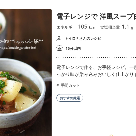
電子レンジで 洋風スープ
105
1.1
エネルギー
食塩相当量
kcal
g
トイロ＊さんのレシピ
15分以内
電子レンジで作る、お手軽レシピ。一
っかり味が染み込みおいしく仕上がり
手間カット
おすすめ厳選