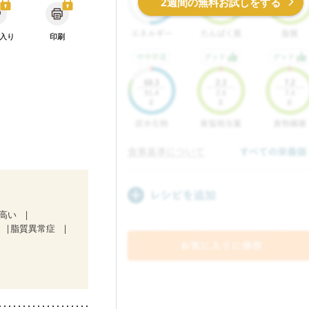
2週間の無料お試しをする
入り
印刷
が高い
脂質異常症
療中）
）
骨折