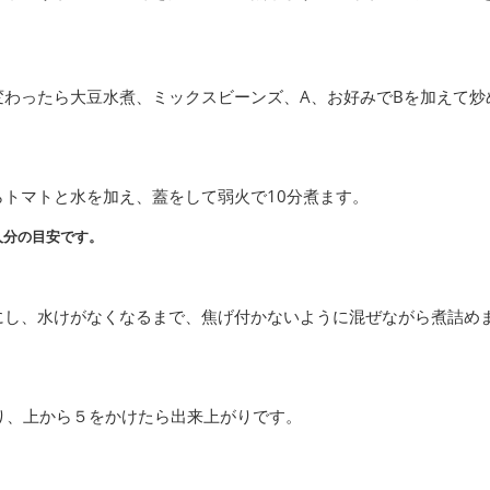
変わったら大豆水煮、ミックスビーンズ、A、お好みでBを加えて炒
らトマトと水を加え、蓋をして弱火で10分煮ます。
人分の目安です。
にし、水けがなくなるまで、焦げ付かないように混ぜながら煮詰め
り、上から５をかけたら出来上がりです。