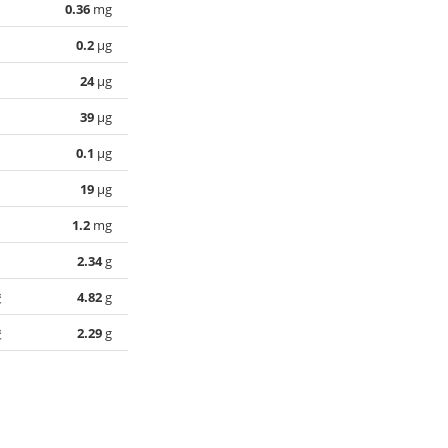
0.36
mg
0.2
µg
24
µg
39
µg
0.1
µg
19
µg
1.2
mg
2.34
g
酸
4.82
g
酸
2.29
g