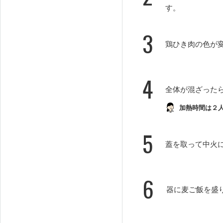
す。
3
鶏ひき肉の色が
4
全体が混ざった
加熱時間は２
5
蓋を取って中火
6
器に麦ご飯を盛