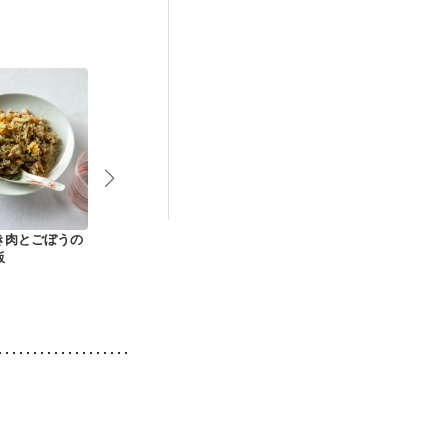
更年期
き肉とごぼうの
しょうが香る ごぼう
ひき肉とほうれん草
鶏ひき肉とな
飯
の鶏そぼろ丼
の簡単親子丼
風あんかけ丼