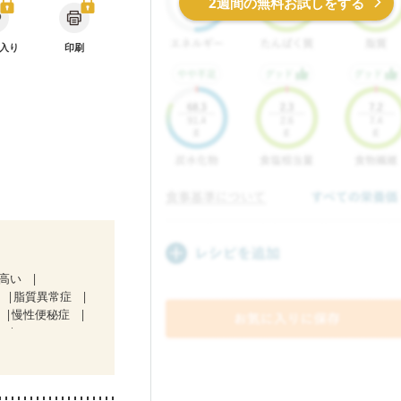
2週間の無料お試しをする
入り
印刷
が高い
脂質異常症
慢性便秘症
）
症
関節リウマチ