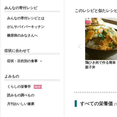
乾癬
フレイル（年齢
みんなの寄付レシピ
このレシピと似たレシ
みんなの寄付レシピとは
がんサバイバーキッチン
糖尿病のみなさんへ
症状に合わせて
症状・目的別の食事
鶏ひき肉で作る簡単
親子丼
よみもの
くらしの栄養学
読みもの調べもの
すべての栄養価
月刊おいしい健康
(