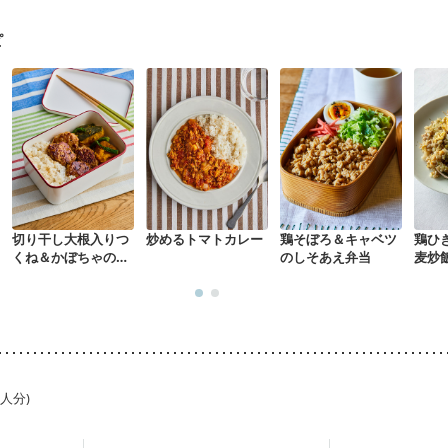
に合わせた体作り）
低栄養予防
貧血対策
ニキビ・肌荒れ
妊活中
ピ
切り干し大根入りつ
炒めるトマトカレー
鶏そぼろ＆キャベツ
鶏ひ
くね＆かぼちゃの煮
のしそあえ弁当
麦炒
物弁当
1人分)