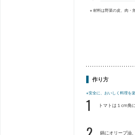
※ 材料は野菜の皮、肉
作り方
※安全に、おいしく料理を
1
トマトは１cm角
2
鍋にオリーブ油