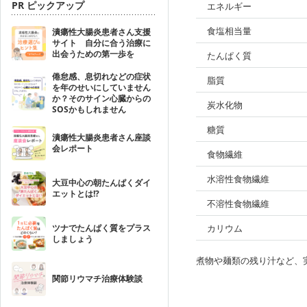
PR ピックアップ
エネルギー
食塩相当量
潰瘍性大腸炎患者さん支援
サイト 自分に合う治療に
出会うための第一歩を
たんぱく質
倦怠感、息切れなどの症状
脂質
を年のせいにしていません
か？そのサイン心臓からの
炭水化物
SOSかもしれません
糖質
潰瘍性大腸炎患者さん座談
会レポート
食物繊維
水溶性食物繊維
大豆中心の朝たんぱくダイ
エットとは!?
不溶性食物繊維
ツナでたんぱく質をプラス
カリウム
しましょう
煮物や麺類の残り汁など、
関節リウマチ治療体験談