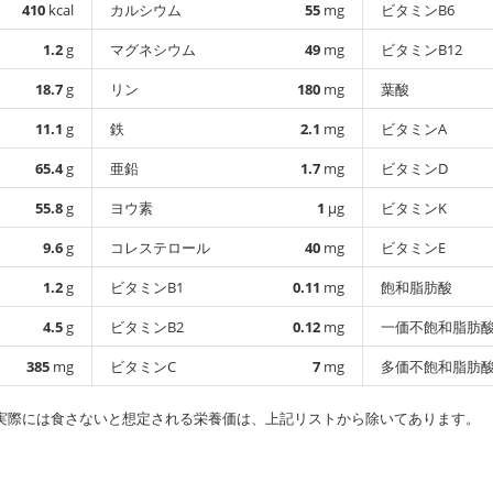
410
kcal
カルシウム
55
mg
ビタミンB6
1.2
g
マグネシウム
49
mg
ビタミンB12
18.7
g
リン
180
mg
葉酸
11.1
g
鉄
2.1
mg
ビタミンA
65.4
g
亜鉛
1.7
mg
ビタミンD
55.8
g
ヨウ素
1
µg
ビタミンK
9.6
g
コレステロール
40
mg
ビタミンE
1.2
g
ビタミンB1
0.11
mg
飽和脂肪酸
4.5
g
ビタミンB2
0.12
mg
一価不飽和脂肪
385
mg
ビタミンC
7
mg
多価不飽和脂肪
実際には食さないと想定される栄養価は、上記リストから除いてあります。