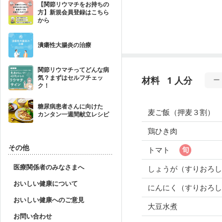
【関節リウマチをお持ちの
方】新規会員登録はこちら
から
潰瘍性大腸炎の治療
関節リウマチってどんな病
気？まずはセルフチェッ
材料
1 人分
ク！
糖尿病患者さんに向けた
麦ご飯（押麦３割）
カンタン一週間献立レシピ
鶏ひき肉
その他
トマト
医療関係者のみなさまへ
しょうが（すりおろ
おいしい健康について
にんにく（すりおろし
おいしい健康へのご意見
大豆水煮
お問い合わせ