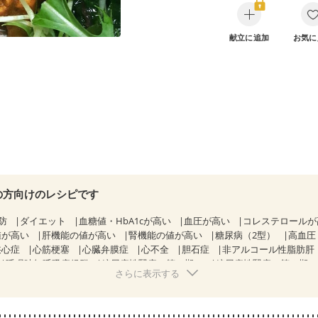
献立に追加
お気に
の方向けのレシピです
防
ダイエット
血糖値・HbA1cが高い
血圧が高い
コレステロール
値が高い
肝機能の値が高い
腎機能の値が高い
糖尿病（2型）
高血圧
狭心症
心筋梗塞
心臓弁膜症
心不全
胆石症
非アルコール性脂肪肝
睡眠時無呼吸症候群
糖尿病性腎症（第１期）
糖尿病性腎症（第２期
さらに表示する
CKD（ステージ１）
CKD（ステージ２）
CKD（ステージ３a）
）
乳がん（ホルモン療法中）
乳がん（放射線治療中）
経過観察中の方など
食欲がない
産後（ミルク）
骨折
骨粗しょう