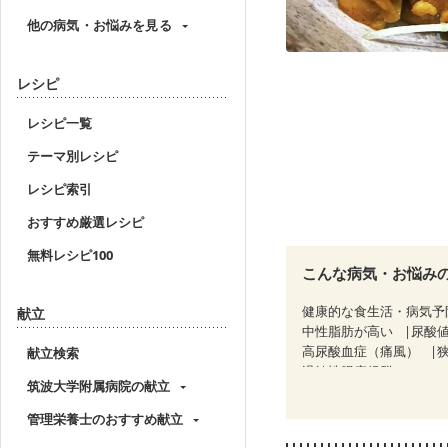
他の病気・お悩みを見る
レシピ
レシピ一覧
テーマ別レシピ
レシピ索引
おすすめ厳選レシピ
無料レシピ100
こんな病気・お悩み
健康的な食生活・病気予
献立
中性脂肪が高い
尿酸
高尿酸血症（痛風）
献立検索
過敏性腸症候群（IBS）
筑波大学附属病院の献立
糖尿病性腎症（第３期）
乳がん（抗がん剤治療中
管理栄養士のおすすめ献立
乳がん治療を終えた方・