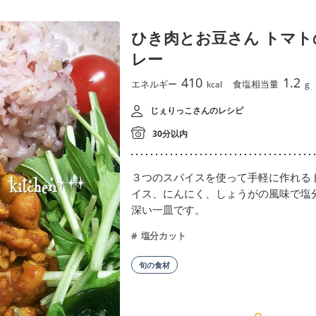
ひき肉とお豆さん トマ
レー
410
1.2
エネルギー
食塩相当量
kcal
g
じぇりっこさんのレシピ
30分以内
３つのスパイスを使って手軽に作れる
イス、にんにく、しょうがの風味で塩
深い一皿です。
塩分カット
旬の食材