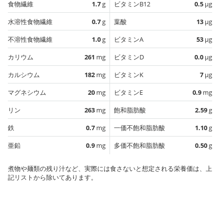
食物繊維
1.7
g
ビタミンB12
0.5
µg
水溶性食物繊維
0.7
g
葉酸
13
µg
不溶性食物繊維
1.0
g
ビタミンA
53
µg
カリウム
261
mg
ビタミンD
0.0
µg
カルシウム
182
mg
ビタミンK
7
µg
マグネシウム
20
mg
ビタミンE
0.9
mg
リン
263
mg
飽和脂肪酸
2.59
g
鉄
0.7
mg
一価不飽和脂肪酸
1.10
g
亜鉛
0.9
mg
多価不飽和脂肪酸
0.50
g
煮物や麺類の残り汁など、実際には食さないと想定される栄養価は、上
記リストから除いてあります。