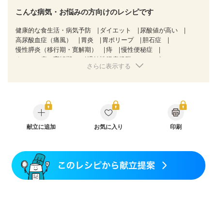
こんな病気・お悩みの方向けのレシピです
健康的な食生活・病気予防
ダイエット
尿酸値が高い
高尿酸血症（痛風）
胃炎
胃ポリープ
胆石症
慢性膵炎（移行期・寛解期）
痔
慢性便秘症
クローン病（寛解期）
過敏性腸症候群（IBS）
さらに表示する
乳がん（抗がん剤治療中）
乳がん（ホルモン療法中）
乳がん（放射線治療中）
乳がん治療を終えた方・経過観察中の方など
胃がん（抗がん剤治療中）
胃がん治療を終えた方・経過観察中の方
大腸がん治療を終えた方・経過観察中の方
大腸がん（抗がん剤治療中）
献立に追加
お気に入り
大腸がん（放射線治療中）
印刷
味の感じ方が変わった
食欲がない
消化不良
産後（母乳）
産後（混合栄養）
産後（ミルク）
骨折
骨粗しょう症
関節リウマチ
フレイル（年齢に合わせた体作り）
低栄養予防
貧血対策
ニキビ・肌荒れ
妊活中
更年期