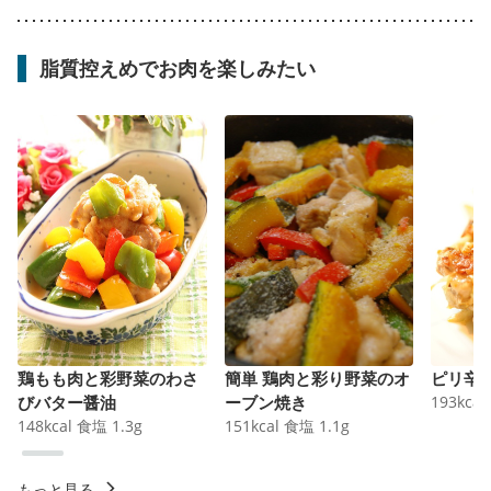
脂質控えめでお肉を楽しみたい
鶏もも肉と彩野菜のわさ
簡単 鶏肉と彩り野菜のオ
ピリ辛
びバター醤油
ーブン焼き
193
kcal
148
kcal
食塩
1.3
g
151
kcal
食塩
1.1
g
もっと見る