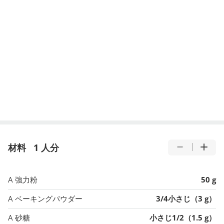
材料
1 人分
A 強力粉
50 g
A ベーキングパウダー
3/4小さじ（3 g）
A 砂糖
小さじ1/2（1.5 g）