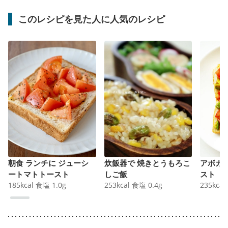
このレシピを見た人に人気のレシピ
朝食 ランチに ジューシ
炊飯器で 焼きとうもろこ
アボカ
ートマトトースト
しご飯
スト
185
kcal
食塩
1.0
g
253
kcal
食塩
0.4
g
235
kcal