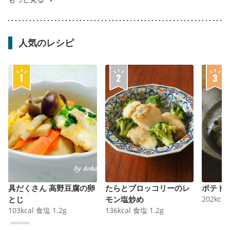
人気のレシピ
具だくさん 高野豆腐の卵
たらとブロッコリーのレ
ポテト
とじ
モン塩炒め
202
kcal
103
kcal
食塩
1.2
g
136
kcal
食塩
1.2
g