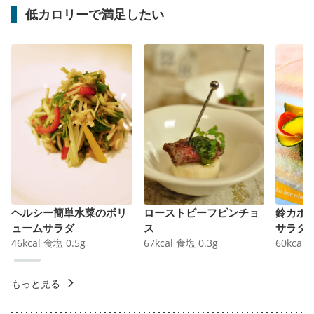
低カロリーで満足したい
ヘルシー簡単水菜のボリ
ローストビーフピンチョ
鈴カボ
ュームサラダ
ス
サラダ
46
kcal
食塩
0.5
g
67
kcal
食塩
0.3
g
60
kcal
もっと見る