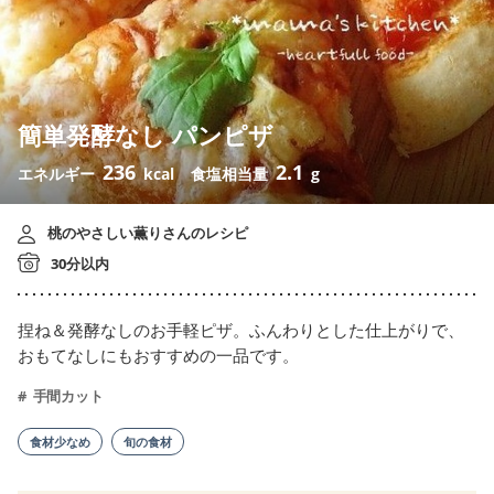
簡単発酵なし パンピザ
236
2.1
エネルギー
kcal
食塩相当量
g
桃のやさしい薫りさんのレシピ
30分以内
捏ね＆発酵なしのお手軽ピザ。ふんわりとした仕上がりで、
おもてなしにもおすすめの一品です。
手間カット
食材少なめ
旬の食材