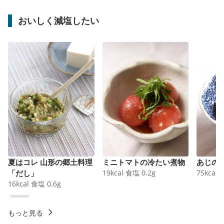
おいしく減塩したい
夏はコレ 山形の郷土料理
ミニトマトの冷たい煮物
あじの
「だし」
19
kcal
食塩
0.2
g
75
kcal
16
kcal
食塩
0.6
g
もっと見る