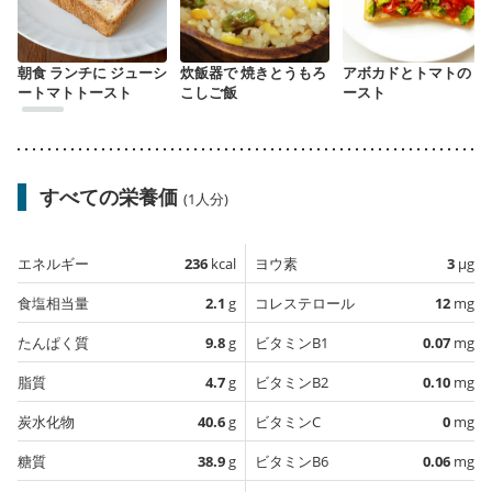
朝食 ランチに ジューシ
炊飯器で 焼きとうもろ
アボカドとトマトのト
ートマトトースト
こしご飯
ースト
すべての栄養価
(1人分)
エネルギー
236
kcal
ヨウ素
3
µg
食塩相当量
2.1
g
コレステロール
12
mg
たんぱく質
9.8
g
ビタミンB1
0.07
mg
脂質
4.7
g
ビタミンB2
0.10
mg
炭水化物
40.6
g
ビタミンC
0
mg
糖質
38.9
g
ビタミンB6
0.06
mg