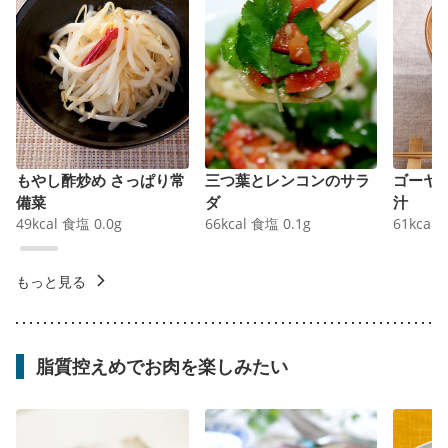
もやし酢炒め さっぱり常
三つ葉とレンコンのサラ
ゴーヤ
備菜
ダ
汁
49
kcal
食塩
0.0
g
66
kcal
食塩
0.1
g
61
kcal
もっと見る
脂質控えめでお肉を楽しみたい