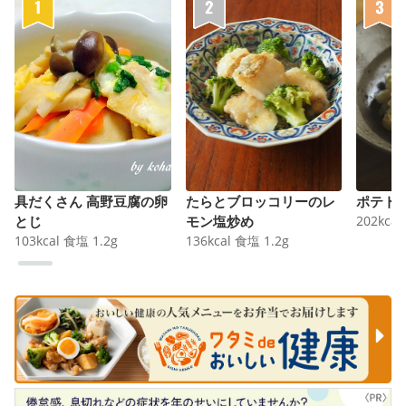
具だくさん 高野豆腐の卵
たらとブロッコリーのレ
ポテト
とじ
モン塩炒め
202
kcal
103
kcal
食塩
1.2
g
136
kcal
食塩
1.2
g