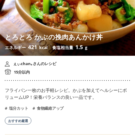
とろとろ かぶの挽肉あんかけ丼
421
1.5
エネルギー
kcal
食塩相当量
g
ぇぃchan｡さんのレシピ
15分以内
フライパン一枚のお手軽レシピ。かぶを加えてヘルシーにボ
リュームUP！栄養バランスの良い一品です。
塩分カット
食物繊維アップ
おすすめ厳選