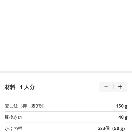
材料
1 人分
麦ご飯（押し麦3割）
150 g
豚挽き肉
40 g
かぶの根
2/3個（50 g）