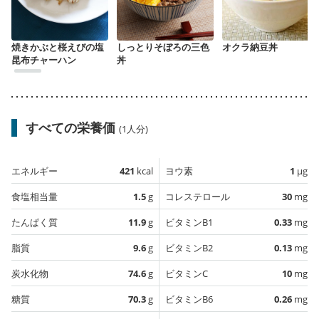
焼きかぶと桜えびの塩
しっとりそぼろの三色
オクラ納豆丼
昆布チャーハン
丼
すべての栄養価
(1人分)
エネルギー
421
kcal
ヨウ素
1
µg
食塩相当量
1.5
g
コレステロール
30
mg
たんぱく質
11.9
g
ビタミンB1
0.33
mg
脂質
9.6
g
ビタミンB2
0.13
mg
炭水化物
74.6
g
ビタミンC
10
mg
糖質
70.3
g
ビタミンB6
0.26
mg