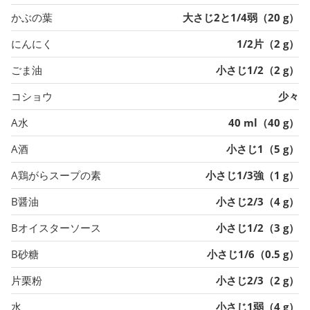
かぶの葉
大さじ2と1/4弱（20 g）
にんにく
1/2片（2 g）
ごま油
小さじ1/2（2 g）
コショウ
少々
A水
40 ml（40 g）
A酒
小さじ1（5 g）
A鶏がらスープの素
小さじ1/3強（1 g）
B醤油
小さじ2/3（4 g）
Bオイスターソース
小さじ1/2（3 g）
B砂糖
小さじ1/6（0.5 g）
片栗粉
小さじ2/3（2 g）
水
小さじ1弱（4 g）