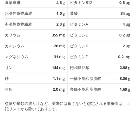
食物繊維
4.3
g
ビタミンB12
0.3
µg
水溶性食物繊維
1.0
g
葉酸
34
µg
不溶性食物繊維
2.3
g
ビタミンA
4
µg
カリウム
355
mg
ビタミンD
0.2
µg
カルシウム
26
mg
ビタミンK
2
µg
マグネシウム
31
mg
ビタミンE
0.2
mg
リン
144
mg
飽和脂肪酸
2.98
g
鉄
1.1
mg
一価不飽和脂肪酸
3.86
g
亜鉛
2.0
mg
多価不飽和脂肪酸
1.69
g
煮物や麺類の残り汁など、実際には食さないと想定される栄養価は、上
記リストから除いてあります。