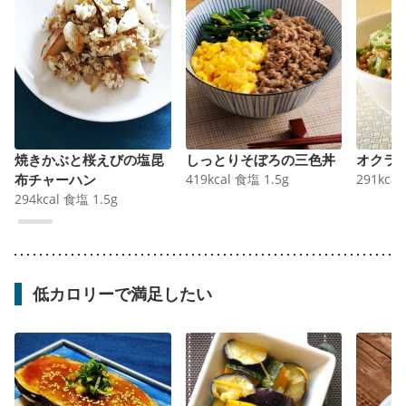
焼きかぶと桜えびの塩昆
しっとりそぼろの三色丼
オクラ
布チャーハン
419
kcal
食塩
1.5
g
291
kcal
294
kcal
食塩
1.5
g
低カロリーで満足したい