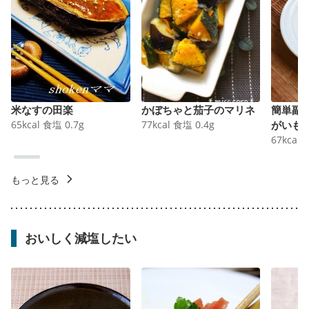
米なすの田楽
かぼちゃと茄子のマリネ
簡単副
65
kcal
食塩
0.7
g
77
kcal
食塩
0.4
g
がいも
67
kcal
もっと見る
おいしく減塩したい