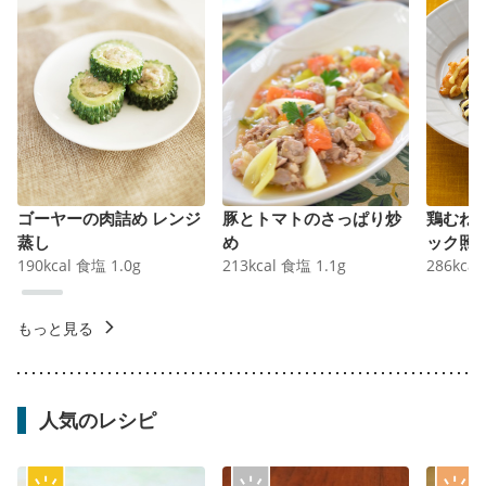
ゴーヤーの肉詰め レンジ
豚とトマトのさっぱり炒
鶏むね
蒸し
め
ック照
190
kcal
食塩
1.0
g
213
kcal
食塩
1.1
g
286
kcal
もっと見る
人気のレシピ