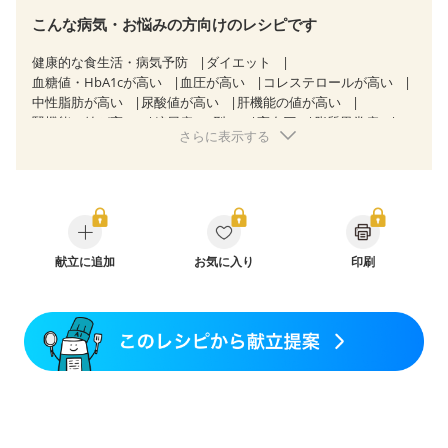
こんな病気・お悩みの方向けのレシピです
健康的な食生活・病気予防
ダイエット
血糖値・HbA1cが高い
血圧が高い
コレステロールが高い
中性脂肪が高い
尿酸値が高い
肝機能の値が高い
腎機能の値が高い
糖尿病（2型）
高血圧
脂質異常症
さらに表示する
高尿酸血症（痛風）
狭心症
心筋梗塞
心臓弁膜症
心不全
胃ポリープ
逆流性食道炎
胆石症
慢性膵炎（移行期・寛解期）
非アルコール性脂肪肝
慢性便秘症
過敏性腸症候群（IBS）
睡眠時無呼吸症候群
糖尿病性腎症（第１期）
糖尿病性腎症（第２期）
糖尿病性腎症（第３期）
CKD（ステージ１）
CKD（ステージ２）
献立に追加
CKD（ステージ３a）
お気に入り
透析
印刷
乳がん（抗がん剤治療中）
乳がん（ホルモン療法中）
乳がん（放射線治療中）
乳がん治療を終えた方・経過観察中の方など
大腸がん治療を終えた方・経過観察中の方
産後（ミルク）
骨折
関節リウマチ
乾癬
貧血対策
ニキビ・肌荒れ
妊活中
更年期