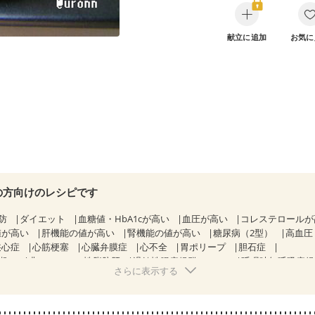
献立に追加
お気に
の方向けのレシピです
防
ダイエット
血糖値・HbA1cが高い
血圧が高い
コレステロール
値が高い
肝機能の値が高い
腎機能の値が高い
糖尿病（2型）
高血圧
狭心症
心筋梗塞
心臓弁膜症
心不全
胃ポリープ
胆石症
期）
非アルコール性脂肪肝
過敏性腸症候群（IBS）
睡眠時無呼吸症
さらに表示する
糖尿病性腎症（第２期）
糖尿病性腎症（第３期）
CKD（ステージ１
KD（ステージ３a）
乳がん（抗がん剤治療中）
乳がん（ホルモン療法
乳がん治療を終えた方・経過観察中の方など
味の感じ方が変わった