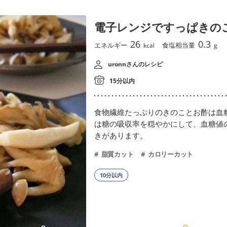
電子レンジですっぱきの
26
0.3
エネルギー
食塩相当量
kcal
g
uronnさんのレシピ
15分以内
食物繊維たっぷりのきのことお酢は血
は糖の吸収率を穏やかにして、血糖値
きがあります。
脂質カット
カロリーカット
10分以内