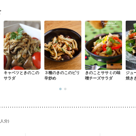
骨粗しょう症
関節リウマチ
乾癬
貧血対策
ニキビ・肌荒れ
妊
ピ
キャベツときのこの
３種のきのこのピリ
きのことササミの味
ジュ
サラダ
辛炒め
噌チーズサラダ
焼き
1人分)