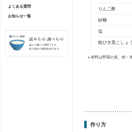
よくある質問
りんご酢
お知らせ一覧
砂糖
塩
粗びき黒こしょ
※ 材料は野菜の皮、肉
作り方