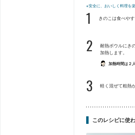
※安全に、おいしく料理を
1
きのこは食べやす
2
耐熱ボウルにき
加熱します。
加熱時間は２
3
軽く混ぜて粗熱
このレシピに使