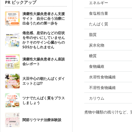
PR ピックアップ
エネルギー
食塩相当量
潰瘍性大腸炎患者さん支援
サイト 自分に合う治療に
出会うための第一歩を
たんぱく質
倦怠感、息切れなどの症状
脂質
を年のせいにしていません
か？そのサイン心臓からの
炭水化物
SOSかもしれません
糖質
潰瘍性大腸炎患者さん座談
会レポート
食物繊維
水溶性食物繊維
大豆中心の朝たんぱくダイ
エットとは!?
不溶性食物繊維
ツナでたんぱく質をプラス
カリウム
しましょう
煮物や麺類の残り汁など、
関節リウマチ治療体験談