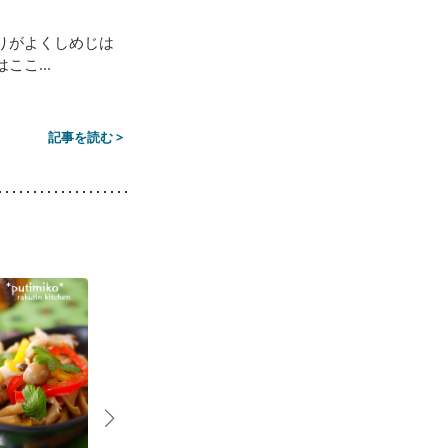
りがよくしめじは
こ...
記事を読む >