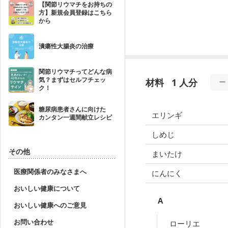
【関節リウマチをお持ちの
方】新規会員登録はこちら
から
潰瘍性大腸炎の治療
関節リウマチってどんな病
気？まずはセルフチェッ
材料
1 人分
ク！
糖尿病患者さんに向けた
エリンギ
カンタン一週間献立レシピ
しめじ
その他
まいたけ
医療関係者のみなさまへ
にんにく
おいしい健康について
A
おいしい健康へのご意見
お問い合わせ
ローリエ