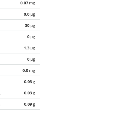
0.07
mg
0.0
µg
30
µg
0
µg
1.3
µg
0
µg
0.0
mg
0.03
g
酸
0.03
g
酸
0.09
g