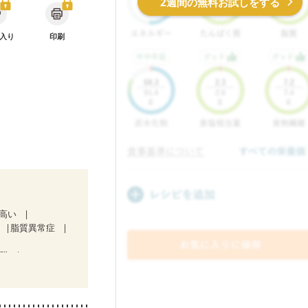
2週間の無料お試しをする
入り
印刷
が高い
脂質異常症
候群
）
中）
食欲がない