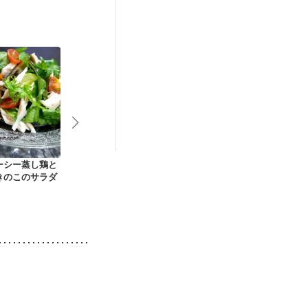
活中
更年期
ーシー蒸し鶏と
常備菜 ナッツ入り塩
水菜の簡単きのこド
きのこのマリ
きのこのサラダ
糀きのこ
レッシングサラダ