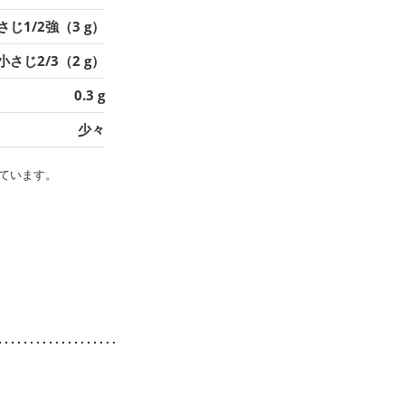
さじ1/2強（3 g）
小さじ2/3（2 g）
0.3 g
少々
ています。