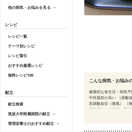
他の病気・お悩みを見る
レシピ
レシピ一覧
テーマ別レシピ
レシピ索引
おすすめ厳選レシピ
無料レシピ100
こんな病気・お悩み
健康的な食生活・病気予
献立
中性脂肪が高い
尿酸
高尿酸血症（痛風）
献立検索
慢性膵炎（移行期・寛解
筑波大学附属病院の献立
糖尿病性腎症（第１期）
CKD（ステージ２）
C
管理栄養士のおすすめ献立
乳がん（放射線治療中）