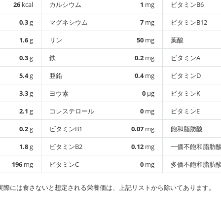
26
kcal
カルシウム
1
mg
ビタミンB6
0.3
g
マグネシウム
7
mg
ビタミンB12
1.6
g
リン
50
mg
葉酸
0.3
g
鉄
0.2
mg
ビタミンA
5.4
g
亜鉛
0.4
mg
ビタミンD
3.3
g
ヨウ素
0
µg
ビタミンK
2.1
g
コレステロール
0
mg
ビタミンE
0.2
g
ビタミンB1
0.07
mg
飽和脂肪酸
1.8
g
ビタミンB2
0.12
mg
一価不飽和脂肪
196
mg
ビタミンC
0
mg
多価不飽和脂肪
実際には食さないと想定される栄養価は、上記リストから除いてあります。