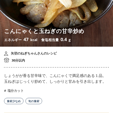
こんにゃくと玉ねぎの甘辛炒め
47
0.4
エネルギー
kcal
食塩相当量
g
矢切のねぎちゃんさんのレシピ
30分以内
しょうがが香る甘辛味で、こんにゃくで満足感のある１品。
玉ねぎはじっくり炒めて、しっかりと甘みを引き出します。
塩分カット
食材少なめ
旬の食材