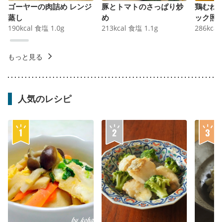
ゴーヤーの肉詰め レンジ
豚とトマトのさっぱり炒
鶏むね
蒸し
め
ック照
190
kcal
食塩
1.0
g
213
kcal
食塩
1.1
g
286
kcal
もっと見る
人気のレシピ