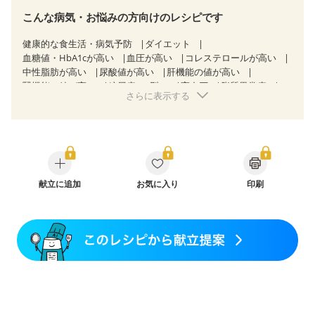
こんな病気・お悩みの方向けのレシピです
健康的な食生活・病気予防
ダイエット
血糖値・HbA1cが高い
血圧が高い
コレステロールが高い
中性脂肪が高い
尿酸値が高い
肝機能の値が高い
腎機能の値が高い
糖尿病（2型）
高血圧
脂質異常症
さらに表示する
高尿酸血症（痛風）
狭心症
心筋梗塞
心臓弁膜症
心不全
胃ポリープ
胆石症
痔
慢性便秘症
過敏性腸症候群（IBS）
糖尿病性腎症（第１期）
糖尿病性腎症（第２期）
糖尿病性腎症（第３期）
CKD（ステージ１）
CKD（ステージ２）
CKD（ステージ３a）
CKD（ステージ３b）
乳がん（抗がん剤治療中）
献立に追加
お気に入り
乳がん（ホルモン療法中）
印刷
乳がん（放射線治療中）
乳がん治療を終えた方・経過観察中の方など
食欲がない
妊娠中(初期)
妊婦健診・体重増加が気になる（初期）
妊婦健診・血圧が気になる（初期）
妊婦健診・血糖値が気になる（初期）
妊娠高血圧(中期)
妊娠糖尿病(初期)
産後（母乳）
産後（混合栄養）
産後（ミルク）
骨折
骨粗しょう症
関節リウマチ
乾癬
低栄養予防
貧血対策
ニキビ・肌荒れ
妊活中
更年期