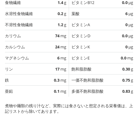
食物繊維
1.4
g
ビタミンB12
0.0
µg
水溶性食物繊維
0.2
g
葉酸
6
µg
不溶性食物繊維
1.2
g
ビタミンA
0
µg
カリウム
74
mg
ビタミンD
0.0
µg
カルシウム
24
mg
ビタミンK
0
µg
マグネシウム
6
mg
ビタミンE
0.0
mg
リン
17
mg
飽和脂肪酸
0.30
g
鉄
0.3
mg
一価不飽和脂肪酸
0.75
g
亜鉛
0.1
mg
多価不飽和脂肪酸
0.83
g
煮物や麺類の残り汁など、実際には食さないと想定される栄養価は、上
記リストから除いてあります。