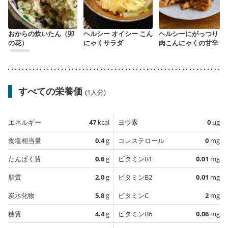
おからの炊いたん（卯
ヘルシー オイシー こん
ヘルシーにがっつり 豚
の花）
にゃくサラダ
肉こんにゃくの甘辛
すべての栄養価
(1人分)
エネルギー
47
kcal
ヨウ素
0
µg
食塩相当量
0.4
g
コレステロール
0
mg
たんぱく質
0.6
g
ビタミンB1
0.01
mg
脂質
2.0
g
ビタミンB2
0.01
mg
炭水化物
5.8
g
ビタミンC
2
mg
糖質
4.4
g
ビタミンB6
0.06
mg