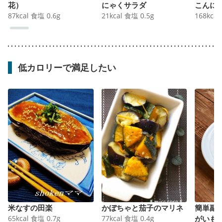
花）
にゃくサラダ
こんに
87
kcal
食塩
0.6
g
21
kcal
食塩
0.5
g
168
kcal
低カロリーで満足したい
米なすの田楽
かぼちゃと茄子のマリネ
簡単副
65
kcal
食塩
0.7
g
77
kcal
食塩
0.4
g
がいも