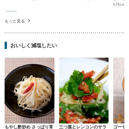
67
kcal
もっと見る
おいしく減塩したい
もやし酢炒め さっぱり常
三つ葉とレンコンのサラ
ゴーヤ