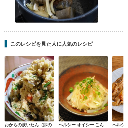
このレシピを見た人に人気のレシピ
おからの炊いたん（卯の
ヘルシー オイシー こん
ヘルシ