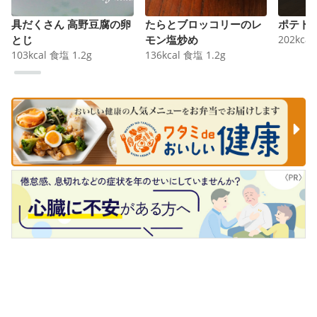
具だくさん 高野豆腐の卵
たらとブロッコリーのレ
ポテト
とじ
モン塩炒め
202
kcal
103
kcal
食塩
1.2
g
136
kcal
食塩
1.2
g