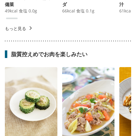
備菜
ダ
汁
49
kcal
食塩
0.0
g
66
kcal
食塩
0.1
g
61
kcal
もっと見る
脂質控えめでお肉を楽しみたい