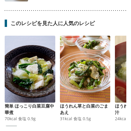
このレシピを見た人に人気のレシピ
簡単 ほっこり白菜豆腐中
ほうれん草と白菜のごま
ほうれ
華煮
あえ
汁
70
kcal
食塩
0.9
g
31
kcal
食塩
0.5
g
24
kcal