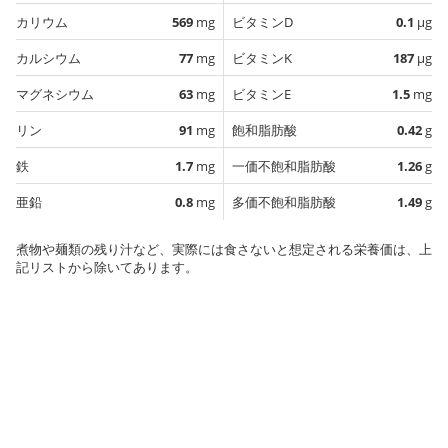
カリウム
569
mg
ビタミンD
0.1
µg
カルシウム
77
mg
ビタミンK
187
µg
マグネシウム
63
mg
ビタミンE
1.5
mg
リン
91
mg
飽和脂肪酸
0.42
g
鉄
1.7
mg
一価不飽和脂肪酸
1.26
g
亜鉛
0.8
mg
多価不飽和脂肪酸
1.49
g
煮物や麺類の残り汁など、実際には食さないと想定される栄養価は、上
記リストから除いてあります。