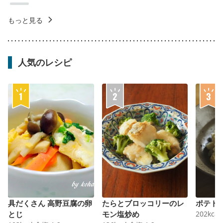
もっと見る
人気のレシピ
具だくさん 高野豆腐の卵
たらとブロッコリーのレ
ポテト
とじ
モン塩炒め
202
kcal