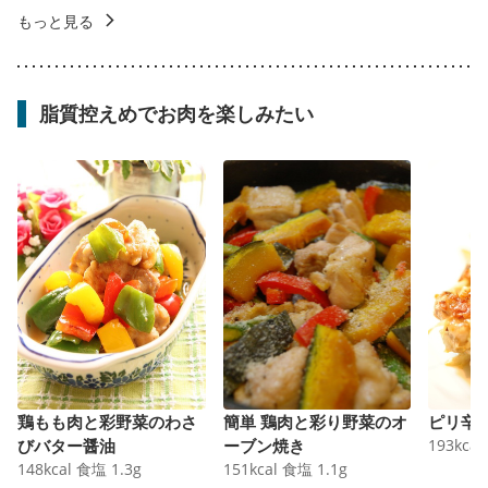
もっと見る
脂質控えめでお肉を楽しみたい
鶏もも肉と彩野菜のわさ
簡単 鶏肉と彩り野菜のオ
ピリ辛
びバター醤油
ーブン焼き
193
kcal
148
kcal
食塩
1.3
g
151
kcal
食塩
1.1
g