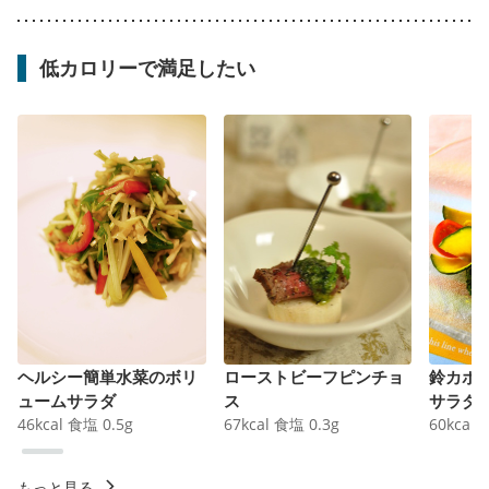
低カロリーで満足したい
ヘルシー簡単水菜のボリ
ローストビーフピンチョ
鈴カボ
ュームサラダ
ス
サラダ
46
kcal
食塩
0.5
g
67
kcal
食塩
0.3
g
60
kcal
もっと見る