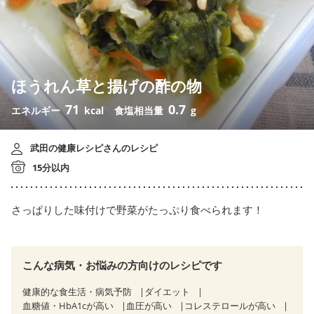
ほうれん草と揚げの酢の物
71
0.7
エネルギー
kcal
食塩相当量
g
武田の健康レシピさんのレシピ
15分以内
さっぱりした味付けで野菜がたっぷり食べられます！
こんな病気・お悩みの方向けのレシピです
健康的な食生活・病気予防
ダイエット
血糖値・HbA1cが高い
血圧が高い
コレステロールが高い