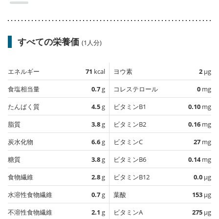
すべての栄養価
(1人分)
エネルギー
71
kcal
ヨウ素
2
µg
食塩相当量
0.7
g
コレステロール
0
mg
たんぱく質
4.5
g
ビタミンB1
0.10
mg
脂質
3.8
g
ビタミンB2
0.16
mg
炭水化物
6.6
g
ビタミンC
27
mg
糖質
3.8
g
ビタミンB6
0.14
mg
食物繊維
2.8
g
ビタミンB12
0.0
µg
水溶性食物繊維
0.7
g
葉酸
153
µg
不溶性食物繊維
2.1
g
ビタミンA
275
µg