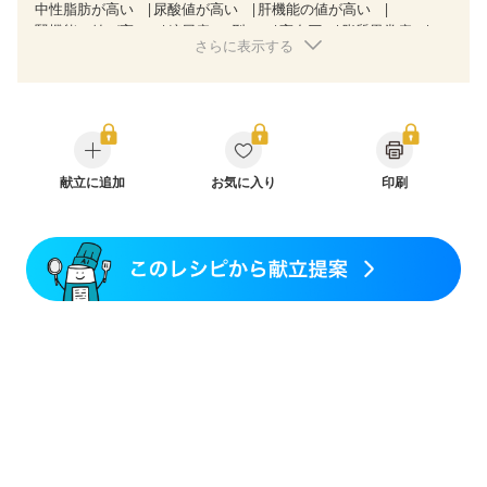
中性脂肪が高い
尿酸値が高い
肝機能の値が高い
腎機能の値が高い
糖尿病（2型）
高血圧
脂質異常症
さらに表示する
高尿酸血症（痛風）
狭心症
心筋梗塞
心臓弁膜症
心不全
胆石症
慢性膵炎（移行期・寛解期）
非アルコール性脂肪肝
痔
慢性便秘症
過敏性腸症候群（IBS）
睡眠時無呼吸症候群
糖尿病性腎症（第１期）
糖尿病性腎症（第２期）
CKD（ステージ１）
CKD（ステージ２）
乳がん（抗がん剤治療中）
献立に追加
お気に入り
乳がん（ホルモン療法中）
印刷
乳がん（放射線治療中）
乳がん治療を終えた方・経過観察中の方など
味の感じ方が変わった
食欲がない
妊娠中(初期)
妊婦健診・体重増加が気になる（初期）
妊婦健診・血圧が気になる（初期）
妊婦健診・血糖値が気になる（初期）
妊娠高血圧(中期)
妊娠糖尿病(初期)
産後（母乳）
産後（混合栄養）
産後（ミルク）
骨折
関節リウマチ
乾癬
フレイル（年齢に合わせた体作り）
貧血対策
ニキビ・肌荒れ
妊活中
更年期