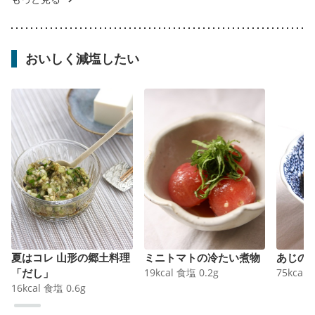
おいしく減塩したい
夏はコレ 山形の郷土料理
ミニトマトの冷たい煮物
あじの
「だし」
19
kcal
食塩
0.2
g
75
kcal
16
kcal
食塩
0.6
g