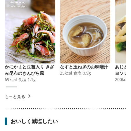
かにかまと豆苗入り きざ
なすと玉ねぎのお味噌汁
あじと
み昆布のきんぴら風
25
kcal
食塩
0.9
g
ヨソテ
69
kcal
食塩
1.1
g
200
kcal
もっと見る
おいしく減塩したい