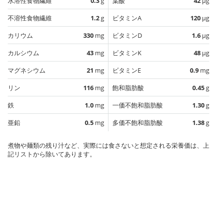
水溶性食物繊維
0.3
g
葉酸
42
µg
不溶性食物繊維
1.2
g
ビタミンA
120
µg
カリウム
330
mg
ビタミンD
1.6
µg
カルシウム
43
mg
ビタミンK
48
µg
マグネシウム
21
mg
ビタミンE
0.9
mg
リン
116
mg
飽和脂肪酸
0.45
g
鉄
1.0
mg
一価不飽和脂肪酸
1.30
g
亜鉛
0.5
mg
多価不飽和脂肪酸
1.38
g
煮物や麺類の残り汁など、実際には食さないと想定される栄養価は、上
記リストから除いてあります。