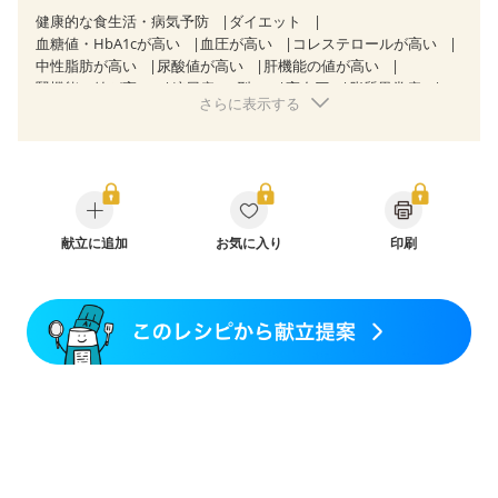
健康的な食生活・病気予防
ダイエット
血糖値・HbA1cが高い
血圧が高い
コレステロールが高い
中性脂肪が高い
尿酸値が高い
肝機能の値が高い
腎機能の値が高い
糖尿病（2型）
高血圧
脂質異常症
さらに表示する
高尿酸血症（痛風）
胆石症
慢性膵炎（移行期・寛解期）
痔
慢性便秘症
過敏性腸症候群（IBS）
CKD（ステージ１）
CKD（ステージ２）
乳がん（抗がん剤治療中）
乳がん（ホルモン療法中）
乳がん（放射線治療中）
乳がん治療を終えた方・経過観察中の方など
妊娠中(初期)
妊婦健診・体重増加が気になる（初期）
献立に追加
お気に入り
印刷
妊婦健診・血圧が気になる（初期）
妊婦健診・血糖値が気になる（初期）
妊娠高血圧(中期)
妊娠糖尿病(初期)
産後（母乳）
産後（混合栄養）
産後（ミルク）
骨粗しょう症
関節リウマチ
フレイル（年齢に合わせた体作り）
低栄養予防
貧血対策
ニキビ・肌荒れ
妊活中
更年期