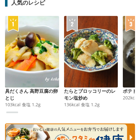
人気のレシピ
具だくさん 高野豆腐の卵
たらとブロッコリーのレ
ポテト
とじ
モン塩炒め
202
kcal
103
kcal
食塩
1.2
g
136
kcal
食塩
1.2
g