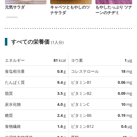
元気サラダ
キャベツともやしのツ
もやしたっぷり ツナコ
ナサラダ
ーンのチヂミ
すべての栄養価
(1人分)
エネルギー
81
kcal
ヨウ素
1
µg
食塩相当量
0.8
g
コレステロール
18
mg
たんぱく質
9.4
g
ビタミンB1
0.06
mg
脂質
3.5
g
ビタミンB2
0.09
mg
炭水化物
4.0
g
ビタミンC
10
mg
糖質
2.4
g
ビタミンB6
0.19
mg
食物繊維
1.6
g
ビタミンB12
0.6
µg