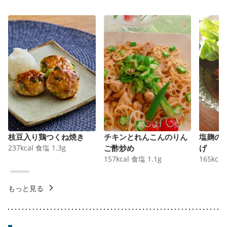
枝豆入り鶏つくね焼き
チキンとれんこんのりん
塩麹の
237
kcal
食塩
1.3
g
ご酢炒め
げ
157
kcal
食塩
1.1
g
165
kcal
もっと見る