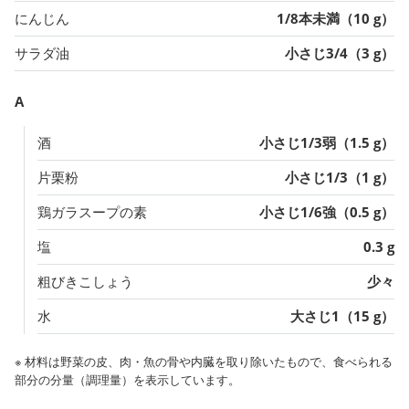
にんじん
1/8本未満（10 g）
サラダ油
小さじ3/4（3 g）
A
酒
小さじ1/3弱（1.5 g）
片栗粉
小さじ1/3（1 g）
鶏ガラスープの素
小さじ1/6強（0.5 g）
塩
0.3 g
粗びきこしょう
少々
水
大さじ1（15 g）
※ 材料は野菜の皮、肉・魚の骨や内臓を取り除いたもので、食べられる
部分の分量（調理量）を表示しています。