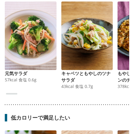
元気サラダ
キャベツともやしのツナ
もやし
57
kcal
食塩
0.6
g
サラダ
ンのチ
43
kcal
食塩
0.7
g
378
kcal
低カロリーで満足したい