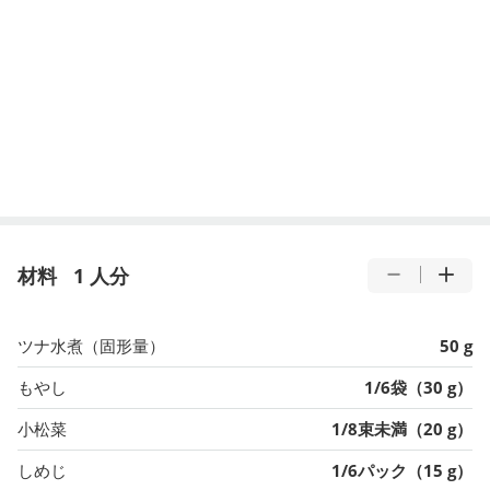
材料
1 人分
ツナ水煮（固形量）
50 g
もやし
1/6袋（30 g）
小松菜
1/8束未満（20 g）
しめじ
1/6パック（15 g）