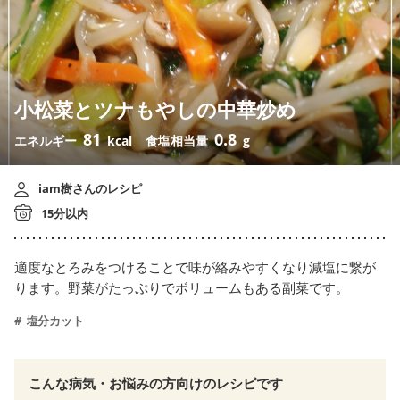
小松菜とツナもやしの中華炒め
81
0.8
エネルギー
kcal
食塩相当量
g
iam樹さんのレシピ
15分以内
適度なとろみをつけることで味が絡みやすくなり減塩に繋が
ります。野菜がたっぷりでボリュームもある副菜です。
塩分カット
こんな病気・お悩みの方向けのレシピです