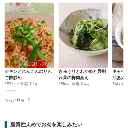
チキンとれんこんのりん
きゅうりとわかめと貝割
キャベ
ご酢炒め
れ菜の梅肉あえ
油あえ
157
kcal
食塩
1.1
g
15
kcal
食塩
0.4
g
34
kcal
もっと見る
脂質控えめでお肉を楽しみたい