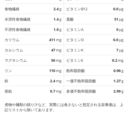
食物繊維
2.4
g
ビタミンB12
0.0
µg
水溶性食物繊維
1.4
g
葉酸
51
µg
不溶性食物繊維
1.0
g
ビタミンA
0
µg
カリウム
411
mg
ビタミンD
0.0
µg
カルシウム
47
mg
ビタミンK
7
µg
マグネシウム
56
mg
ビタミンE
0.2
mg
リン
110
mg
飽和脂肪酸
0.96
g
鉄
2.4
mg
一価不飽和脂肪酸
1.27
g
亜鉛
0.7
mg
多価不飽和脂肪酸
2.99
g
煮物や麺類の残り汁など、実際には食さないと想定される栄養価は、上
記リストから除いてあります。