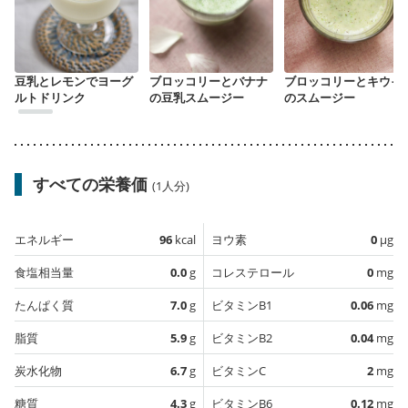
豆乳とレモンでヨーグ
ブロッコリーとバナナ
ブロッコリーとキウイ
ルトドリンク
の豆乳スムージー
のスムージー
すべての栄養価
(1人分)
エネルギー
96
kcal
ヨウ素
0
µg
食塩相当量
0.0
g
コレステロール
0
mg
たんぱく質
7.0
g
ビタミンB1
0.06
mg
脂質
5.9
g
ビタミンB2
0.04
mg
炭水化物
6.7
g
ビタミンC
2
mg
糖質
4.3
g
ビタミンB6
0.12
mg