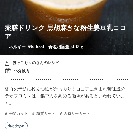
薬膳ドリンク 黒胡麻きな粉生姜豆乳ココ
ア
96
0.0
エネルギー
kcal
食塩相当量
g
ほっこり～のさんのレシピ
15分以内
貧血の予防に役立つ鉄がたっぷり！ココアに含まれ苦味成分
テオブロミンは、集中力を高める働きがあるといわれていま
す。
手間カット
糖質カット
カロリーカット
食材少なめ