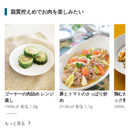
脂質控えめでお肉を楽しみたい
ゴーヤーの肉詰め レンジ
豚とトマトのさっぱり炒
鶏むね
蒸し
め
ック照
190
kcal
食塩
1.0
g
213
kcal
食塩
1.1
g
286
kcal
もっと見る