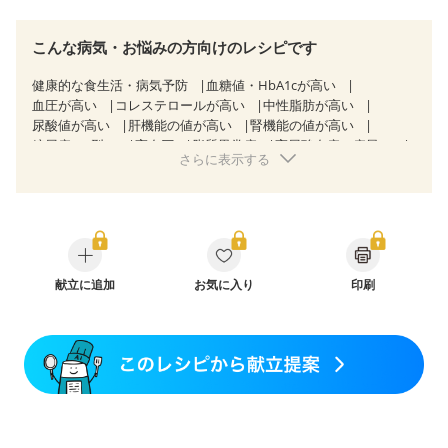
こんな病気・お悩みの方向けのレシピです
健康的な食生活・病気予防
血糖値・HbA1cが高い
血圧が高い
コレステロールが高い
中性脂肪が高い
尿酸値が高い
肝機能の値が高い
腎機能の値が高い
糖尿病（2型）
高血圧
脂質異常症
高尿酸血症（痛風）
さらに表示する
狭心症
心筋梗塞
心臓弁膜症
心不全
胆石症
慢性膵炎（移行期・寛解期）
非アルコール性脂肪肝
痔
過敏性腸症候群（IBS）
糖尿病性腎症（第１期）
糖尿病性腎症（第２期）
糖尿病性腎症（第３期）
CKD（ステージ１）
CKD（ステージ２）
乳がん（抗がん剤治療中）
乳がん（ホルモン療法中）
乳がん（放射線治療中）
献立に追加
お気に入り
印刷
乳がん治療を終えた方・経過観察中の方など
味の感じ方が変わった
食欲がない
妊娠中(初期)
妊婦健診・体重増加が気になる（初期）
妊婦健診・血糖値が気になる（初期）
妊娠糖尿病(初期)
産後（母乳）
産後（混合栄養）
骨折
骨粗しょう症
関節リウマチ
フレイル（年齢に合わせた体作り）
貧血対策
ニキビ・肌荒れ
妊活中
更年期