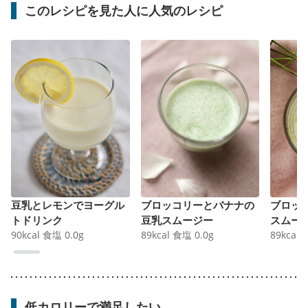
このレシピを見た人に人気のレシピ
豆乳とレモンでヨーグル
ブロッコリーとバナナの
ブロッ
トドリンク
豆乳スムージー
スムー
90
kcal
食塩
0.0
g
89
kcal
食塩
0.0
g
89
kcal
低カロリーで満足したい