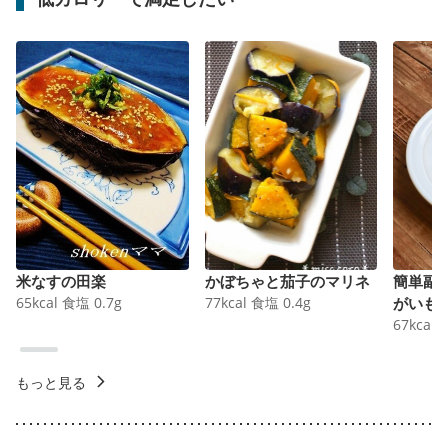
米なすの田楽
かぼちゃと茄子のマリネ
簡単副
65
kcal
食塩
0.7
g
77
kcal
食塩
0.4
g
がいも
67
kcal
もっと見る