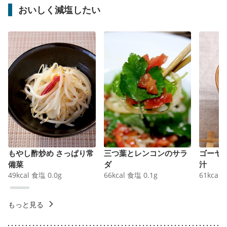
おいしく減塩したい
もやし酢炒め さっぱり常
三つ葉とレンコンのサラ
ゴーヤ
備菜
ダ
汁
49
kcal
食塩
0.0
g
66
kcal
食塩
0.1
g
61
kcal
もっと見る