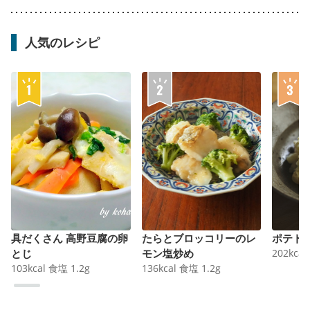
人気のレシピ
具だくさん 高野豆腐の卵
たらとブロッコリーのレ
ポテト
とじ
モン塩炒め
202
kcal
103
kcal
食塩
1.2
g
136
kcal
食塩
1.2
g