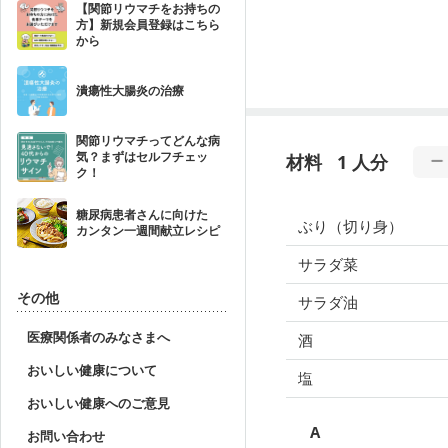
【関節リウマチをお持ちの
方】新規会員登録はこちら
から
潰瘍性大腸炎の治療
関節リウマチってどんな病
気？まずはセルフチェッ
材料
1 人分
ク！
糖尿病患者さんに向けた
ぶり（切り身）
カンタン一週間献立レシピ
サラダ菜
その他
サラダ油
医療関係者のみなさまへ
酒
おいしい健康について
塩
おいしい健康へのご意見
A
お問い合わせ