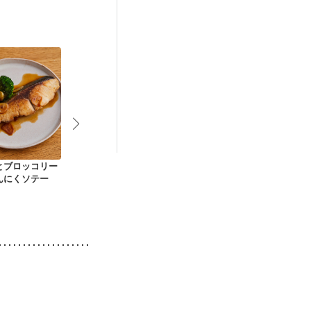
娠糖尿病(初期)
とブロッコリー
たんぱく質を控えた
ぶりのソテー フレ
ぶりとなすの
んにくソテー
ぶりのガーリックソ
ッシュトマトソース
ター炒め
テー
がけ