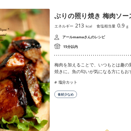
ぶりの照り焼き 梅肉ソー
213
0.9
エネルギー
食塩相当量
kcal
g
アールmamaさんのレシピ
15分以内
梅肉を加えることで、いつもとは趣の
焼きに。魚の匂いが気になる方にもお
塩分カット
食材少なめ