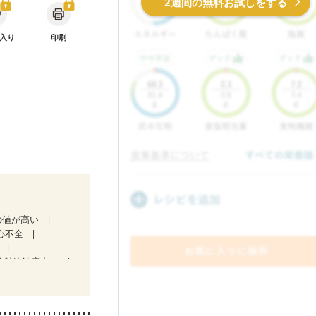
2週間の無料お試しをする
入り
印刷
の値が高い
心不全
放射線治療中）
・経過観察中の方
中）