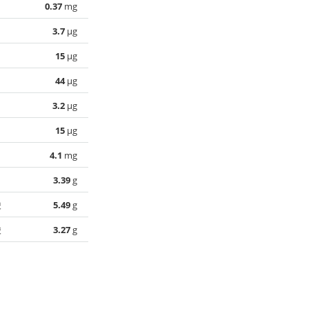
0.37
mg
3.7
µg
15
µg
44
µg
3.2
µg
15
µg
4.1
mg
3.39
g
酸
5.49
g
酸
3.27
g