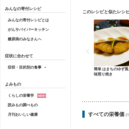
妊婦健診・血圧が気にな
産後（母乳）
産後（
みんなの寄付レシピ
このレシピと似たレシ
フレイル（年齢に合わせ
みんなの寄付レシピとは
がんサバイバーキッチン
糖尿病のみなさんへ
症状に合わせて
症状・目的別の食事
簡単 はまちのゆず風
味照り焼き
よみもの
くらしの栄養学
読みもの調べもの
すべての栄養価
月刊おいしい健康
(