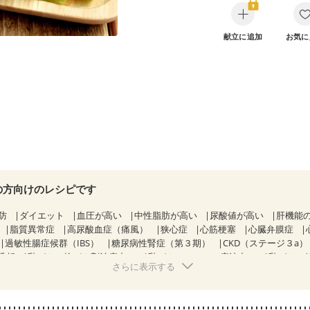
献立に追加
お気に
の方向けのレシピです
防
ダイエット
血圧が高い
中性脂肪が高い
尿酸値が高い
肝機能
脂質異常症
高尿酸血症（痛風）
狭心症
心筋梗塞
心臓弁膜症
過敏性腸症候群（IBS）
糖尿病性腎症（第３期）
CKD（ステージ３a）
透析
乳がん（抗がん剤治療中）
乳がん（ホルモン療法中）
乳がん（
さらに表示する
経過観察中の方など
胃がん（抗がん剤治療中）
胃がん治療を終えた方
・経過観察中の方
大腸がん（抗がん剤治療中）
大腸がん（放射線治療
がない
妊娠中(初期)
妊婦健診・体重増加が気になる（初期）