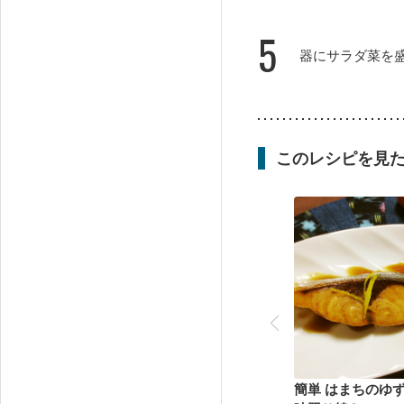
5
器にサラダ菜を
このレシピを見
簡単 はまちのゆ