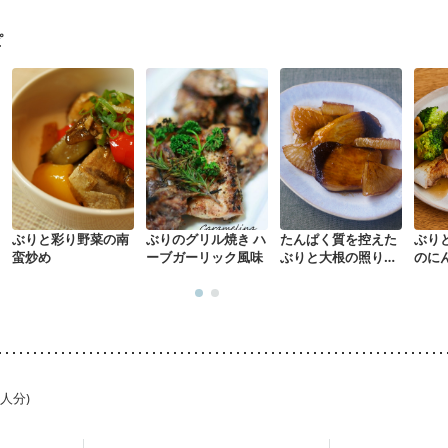
る（初期）
妊婦健診・血糖値が気になる（初期）
妊娠高血圧(中期)
妊
混合栄養）
産後（ミルク）
骨折
骨粗しょう症
関節リウマチ
乾癬
ピ
た体作り）
低栄養予防
貧血対策
ニキビ・肌荒れ
妊活中
更年期
ぶりと彩り野菜の南
ぶりのグリル焼き ハ
たんぱく質を控えた
ぶり
蛮炒め
ーブガーリック風味
ぶりと大根の照り焼
のに
き
1人分)