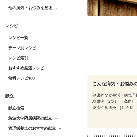
他の病気・お悩みを見る
レシピ
レシピ一覧
テーマ別レシピ
レシピ索引
おすすめ厳選レシピ
無料レシピ100
こんな病気・お悩み
健康的な食生活・病気予
献立
糖尿病（2型）
高血圧
逆流性食道炎
胆石症
献立検索
CKD（ステージ３b）
筑波大学附属病院の献立
乳がん治療を終えた方・
大腸がん治療を終えた方
管理栄養士のおすすめ献立
飲み込みにくい
食欲