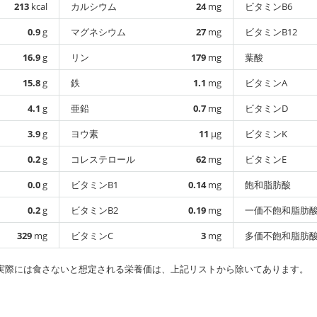
213
kcal
カルシウム
24
mg
ビタミンB6
0.9
g
マグネシウム
27
mg
ビタミンB12
16.9
g
リン
179
mg
葉酸
15.8
g
鉄
1.1
mg
ビタミンA
4.1
g
亜鉛
0.7
mg
ビタミンD
3.9
g
ヨウ素
11
µg
ビタミンK
0.2
g
コレステロール
62
mg
ビタミンE
0.0
g
ビタミンB1
0.14
mg
飽和脂肪酸
0.2
g
ビタミンB2
0.19
mg
一価不飽和脂肪
329
mg
ビタミンC
3
mg
多価不飽和脂肪
実際には食さないと想定される栄養価は、上記リストから除いてあります。