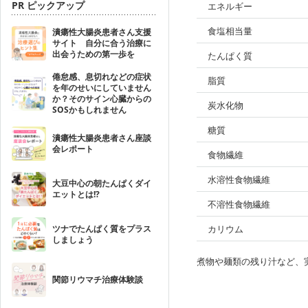
PR ピックアップ
エネルギー
食塩相当量
潰瘍性大腸炎患者さん支援
サイト 自分に合う治療に
出会うための第一歩を
たんぱく質
倦怠感、息切れなどの症状
脂質
を年のせいにしていません
か？そのサイン心臓からの
炭水化物
SOSかもしれません
糖質
潰瘍性大腸炎患者さん座談
会レポート
食物繊維
水溶性食物繊維
大豆中心の朝たんぱくダイ
エットとは!?
不溶性食物繊維
ツナでたんぱく質をプラス
カリウム
しましょう
煮物や麺類の残り汁など、
関節リウマチ治療体験談