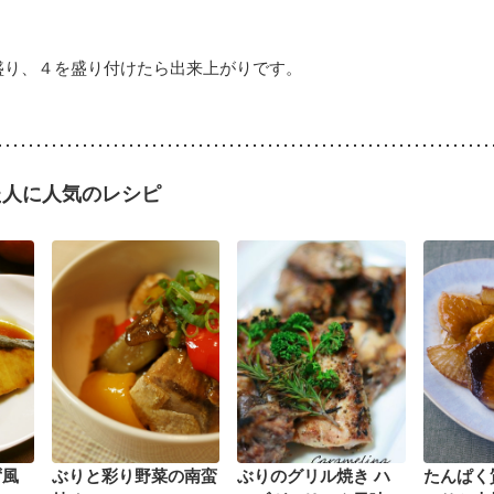
盛り、４を盛り付けたら出来上がりです。
た人に人気のレシピ
ず風
ぶりと彩り野菜の南蛮
ぶりのグリル焼き ハ
たんぱく