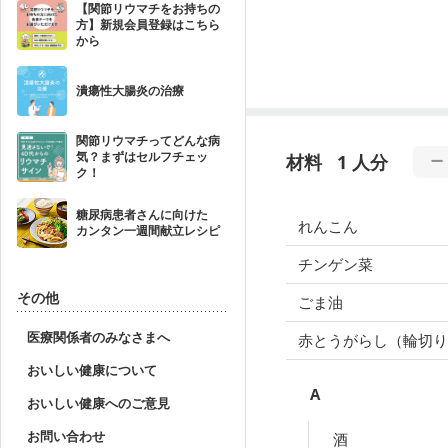
【関節リウマチをお持ちの
方】新規会員登録はこちら
から
潰瘍性大腸炎の治療
関節リウマチってどんな病
気？まずはセルフチェッ
材料
1 人分
ク！
糖尿病患者さんに向けた
れんこん
カンタン一週間献立レシピ
チンゲン菜
その他
ごま油
医療関係者のみなさまへ
赤とうがらし（輪切り
おいしい健康について
A
おいしい健康へのご意見
お問い合わせ
酒