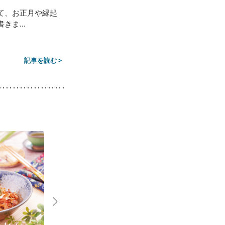
て、お正月や縁起
ま...
記事を読む >