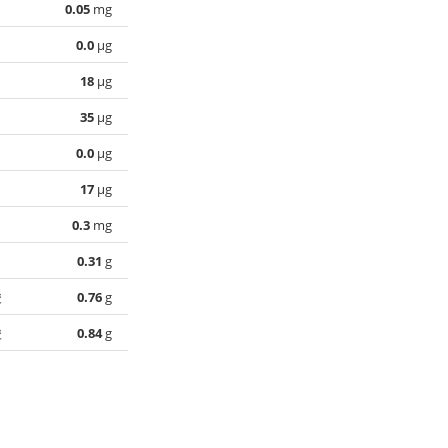
0.05
mg
0.0
µg
18
µg
35
µg
0.0
µg
17
µg
0.3
mg
0.31
g
酸
0.76
g
酸
0.84
g