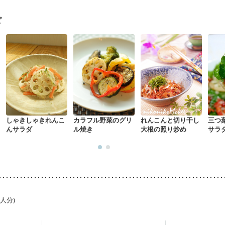
ピ
しゃきしゃきれんこ
カラフル野菜のグリ
れんこんと切り干し
三つ
んサラダ
ル焼き
大根の照り炒め
サラ
1人分)