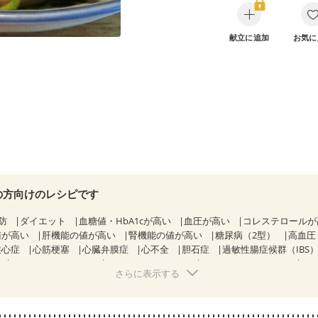
献立に追加
お気に
の方向けのレシピです
防
ダイエット
血糖値・HbA1cが高い
血圧が高い
コレステロール
値が高い
肝機能の値が高い
腎機能の値が高い
糖尿病（2型）
高血圧
狭心症
心筋梗塞
心臓弁膜症
心不全
胆石症
過敏性腸症候群（IBS
CKD（ステージ１）
CKD（ステージ２）
CKD（ステージ３a）
さらに表示する
透析
乳がん（抗がん剤治療中）
乳がん（ホルモン療法中）
乳がん（
経過観察中の方など
飲み込みにくい
味の感じ方が変わった
産後（ミ
ウマチ
低栄養予防
貧血対策
ニキビ・肌荒れ
妊活中
更年期