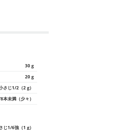
30 g
20 g
小さじ1/2（2 g）
/8本未満（少々）
さじ1/6強（1 g）