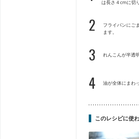
は長さ４cmに切
2
フライパンにご
ます。
3
れんこんが半透
4
油が全体にまわ
このレシピに使