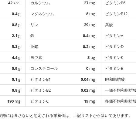
42
kcal
カルシウム
27
mg
ビタミンB6
0.4
g
マグネシウム
8
mg
ビタミンB12
0.8
g
リン
29
mg
葉酸
2.1
g
鉄
0.4
mg
ビタミンA
5.3
g
亜鉛
0.2
mg
ビタミンD
4.4
g
ヨウ素
3
µg
ビタミンK
0.9
g
コレステロール
0
mg
ビタミンE
0.1
g
ビタミンB1
0.04
mg
飽和脂肪酸
0.8
g
ビタミンB2
0.02
mg
一価不飽和脂肪
190
mg
ビタミンC
19
mg
多価不飽和脂肪
実際には食さないと想定される栄養価は、上記リストから除いてあります。