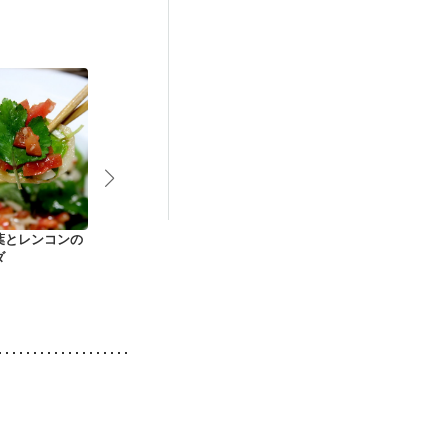
葉とレンコンの
れんこんと野菜のピ
徳島郷土料理ならえ
レンコンとツ
ダ
クルス
豆のサラダ