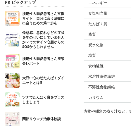
PR ピックアップ
エネルギー
食塩相当量
潰瘍性大腸炎患者さん支援
サイト 自分に合う治療に
出会うための第一歩を
たんぱく質
倦怠感、息切れなどの症状
脂質
を年のせいにしていません
か？そのサイン心臓からの
炭水化物
SOSかもしれません
糖質
潰瘍性大腸炎患者さん座談
会レポート
食物繊維
水溶性食物繊維
大豆中心の朝たんぱくダイ
エットとは!?
不溶性食物繊維
ツナでたんぱく質をプラス
カリウム
しましょう
煮物や麺類の残り汁など、
関節リウマチ治療体験談