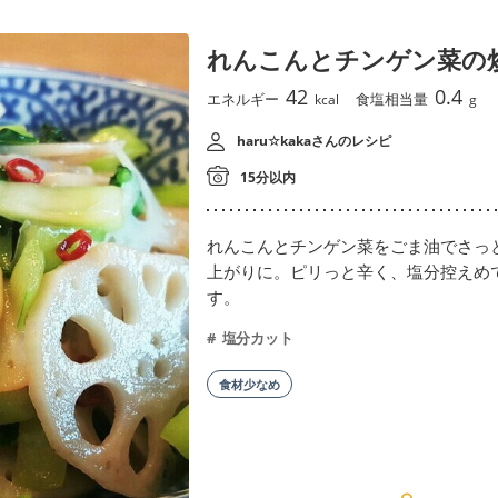
れんこんとチンゲン菜の
42
0.4
エネルギー
食塩相当量
kcal
g
haru☆kakaさんのレシピ
15分以内
れんこんとチンゲン菜をごま油でさっ
上がりに。ピリっと辛く、塩分控えめ
す。
塩分カット
食材少なめ