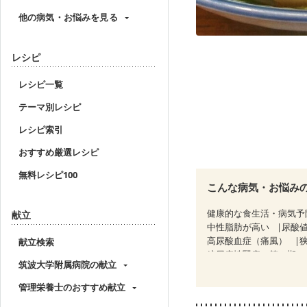
他の病気・お悩みを見る
レシピ
レシピ一覧
テーマ別レシピ
レシピ索引
おすすめ厳選レシピ
無料レシピ100
こんな病気・お悩み
健康的な食生活・病気予
献立
中性脂肪が高い
尿酸
高尿酸血症（痛風）
献立検索
糖尿病性腎症（第３期）
筑波大学附属病院の献立
CKD（ステージ３b）
乳がん治療を終えた方・
管理栄養士のおすすめ献立
骨粗しょう症
関節リ