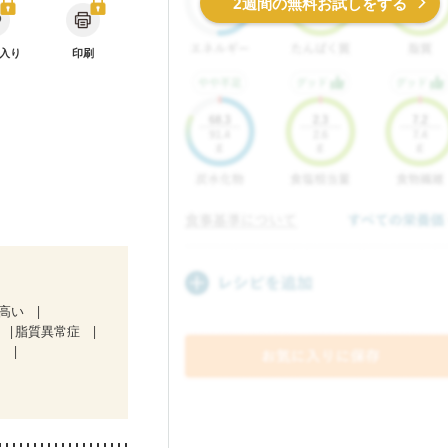
2週間の無料お試しをする
入り
印刷
が高い
脂質異常症
）
放射線治療中）
ルク）
骨折