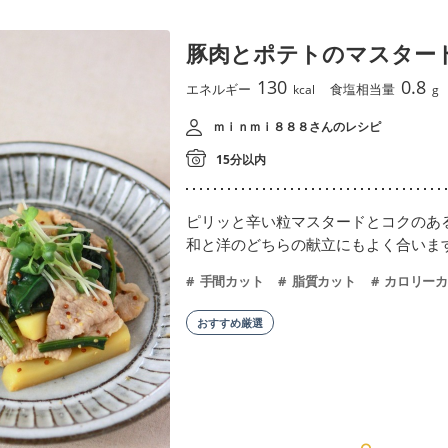
豚肉とポテトのマスター
130
0.8
エネルギー
食塩相当量
kcal
g
ｍｉｎｍｉ８８８さんのレシピ
15分以内
ピリッと辛い粒マスタードとコクのあ
和と洋のどちらの献立にもよく合いま
手間カット
脂質カット
カロリーカ
おすすめ厳選