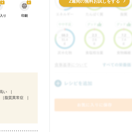
2週間の無料お試しをする
入り
印刷
が高い
脂質異常症
）
ど