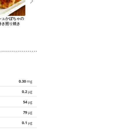
シュかぼちゃの
ご飯がすすむ 春雨×
豚肉とレタスのプル
パプリカの彩
巻き照り焼き
豚キムチ
コギ風炒め
き お弁当に
0.30
mg
0.2
µg
54
µg
79
µg
0.1
µg