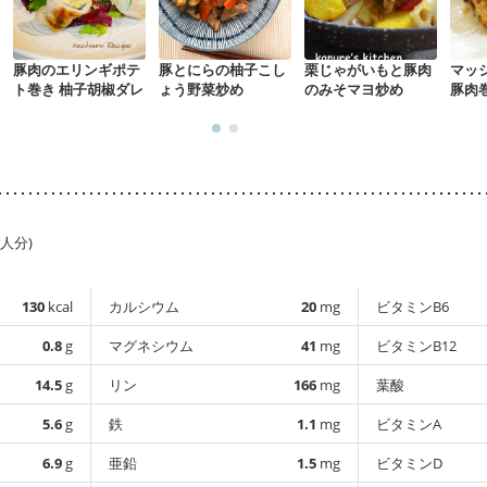
豚肉のエリンギポテ
豚とにらの柚子こし
栗じゃがいもと豚肉
マッ
ト巻き 柚子胡椒ダレ
ょう野菜炒め
のみそマヨ炒め
豚肉
1人分)
130
kcal
カルシウム
20
mg
ビタミンB6
0.8
g
マグネシウム
41
mg
ビタミンB12
14.5
g
リン
166
mg
葉酸
5.6
g
鉄
1.1
mg
ビタミンA
6.9
g
亜鉛
1.5
mg
ビタミンD