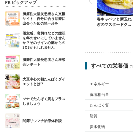
PR ピックアップ
潰瘍性大腸炎患者さん支援
サイト 自分に合う治療に
春キャベツと新玉ね
出会うための第一歩を
ぎのマスタードクリ
ーム煮
倦怠感、息切れなどの症状
を年のせいにしていません
か？そのサイン心臓からの
SOSかもしれません
潰瘍性大腸炎患者さん座談
会レポート
すべての栄養価
(
大豆中心の朝たんぱくダイ
エネルギー
エットとは!?
食塩相当量
ツナでたんぱく質をプラス
しましょう
たんぱく質
脂質
関節リウマチ治療体験談
炭水化物