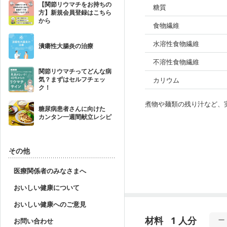
【関節リウマチをお持ちの
糖質
方】新規会員登録はこちら
から
食物繊維
水溶性食物繊維
潰瘍性大腸炎の治療
不溶性食物繊維
関節リウマチってどんな病
気？まずはセルフチェッ
カリウム
ク！
煮物や麺類の残り汁など、
糖尿病患者さんに向けた
カンタン一週間献立レシピ
その他
医療関係者のみなさまへ
おいしい健康について
おいしい健康へのご意見
材料
1 人分
お問い合わせ