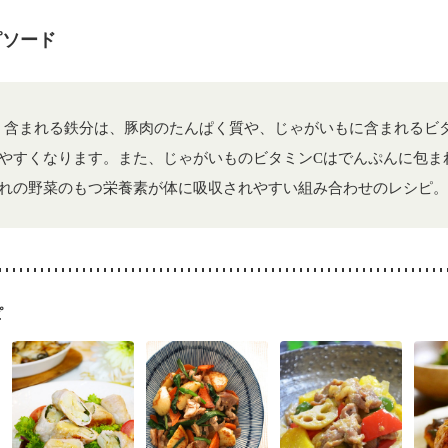
骨粗しょう症
関節リウマチ
乾癬
フレイル（年齢に合わせた体作り
荒れ
妊活中
更年期
ピソード
く含まれる鉄分は、豚肉のたんぱく質や、じゃがいもに含まれるビ
やすくなります。また、じゃがいものビタミンCはでんぷんに包ま
れの野菜のもつ栄養素が体に吸収されやすい組み合わせのレシピ。
ピ