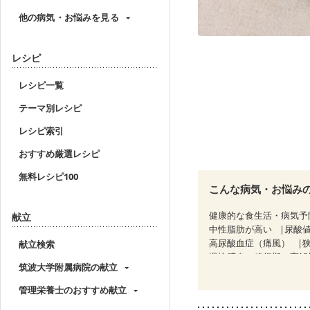
他の病気・お悩みを見る
レシピ
レシピ一覧
テーマ別レシピ
レシピ索引
おすすめ厳選レシピ
無料レシピ100
こんな病気・お悩み
健康的な食生活・病気予
献立
中性脂肪が高い
尿酸
高尿酸血症（痛風）
献立検索
慢性膵炎（移行期・寛解
筑波大学附属病院の献立
睡眠時無呼吸症候群
CKD（ステージ１）
C
管理栄養士のおすすめ献立
乳がん（ホルモン療法中