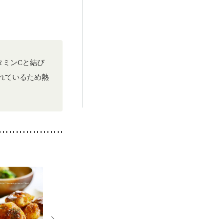
）
低栄養予防
タミンCと結び
れているため熱