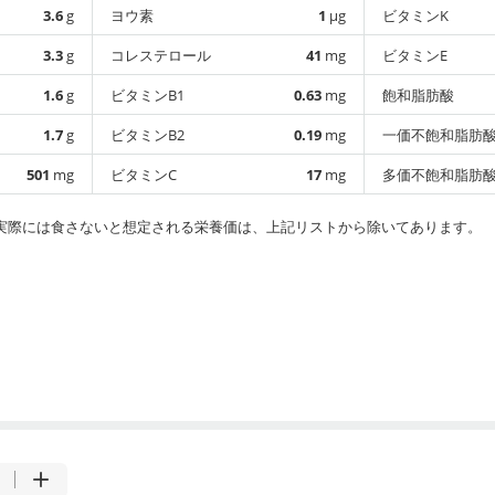
3.6
g
ヨウ素
1
µg
ビタミンK
3.3
g
コレステロール
41
mg
ビタミンE
1.6
g
ビタミンB1
0.63
mg
飽和脂肪酸
1.7
g
ビタミンB2
0.19
mg
一価不飽和脂肪
501
mg
ビタミンC
17
mg
多価不飽和脂肪
実際には食さないと想定される栄養価は、上記リストから除いてあります。