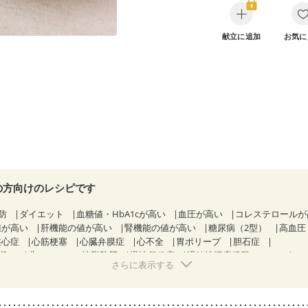
献立に追加
お気に
の方向けのレシピです
防
ダイエット
血糖値・HbA1cが高い
血圧が高い
コレステロール
値が高い
肝機能の値が高い
腎機能の値が高い
糖尿病（2型）
高血圧
狭心症
心筋梗塞
心臓弁膜症
心不全
胃ポリープ
胆石症
期）
非アルコール性脂肪肝
慢性便秘症
過敏性腸症候群（IBS）
さらに表示する
糖尿病性腎症（第１期）
糖尿病性腎症（第２期）
糖尿病性腎症（第３期
KD（ステージ２）
CKD（ステージ３a）
乳がん（抗がん剤治療中）
）
乳がん（放射線治療中）
乳がん治療を終えた方・経過観察中の方な