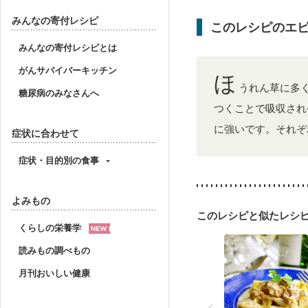
産後（ミルク）
骨折
貧血対策
ニキビ・肌
みんなの寄付レシピ
このレシピのエ
みんなの寄付レシピとは
がんサバイバーキッチン
ほ
うれん草に多
糖尿病のみなさんへ
つくことで吸収され
に強いです。それぞ
症状に合わせて
症状・目的別の食事
よみもの
このレシピと似たレシ
くらしの栄養学
読みもの調べもの
月刊おいしい健康