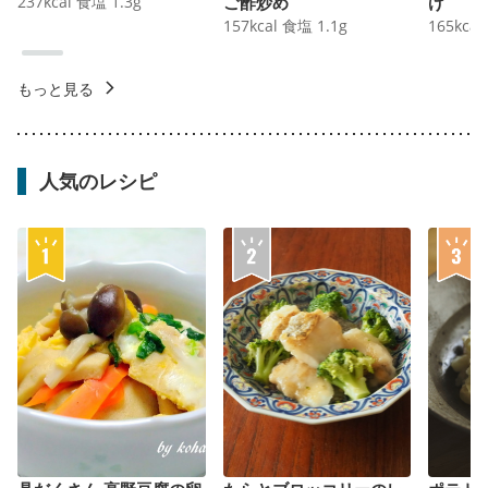
237
kcal
食塩
1.3
g
ご酢炒め
げ
157
kcal
食塩
1.1
g
165
kcal
もっと見る
人気のレシピ