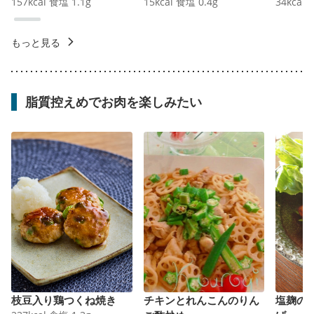
157
kcal
食塩
1.1
g
15
kcal
食塩
0.4
g
34
kcal
もっと見る
脂質控えめでお肉を楽しみたい
枝豆入り鶏つくね焼き
チキンとれんこんのりん
塩麹の