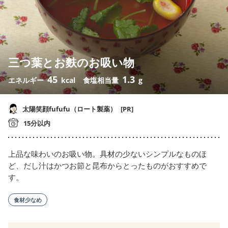
三つ葉とお麩のお吸い物
45
1.3
エネルギー
kcal
食塩相当量
g
太陽笑顔fufufu（ロート製薬）
[PR]
15分以内
上品な味わいのお吸い物。具材の少ないシンプルなものほ
ど、だし汁はかつお節と昆布からとったものがおすすめで
す。
食材少なめ