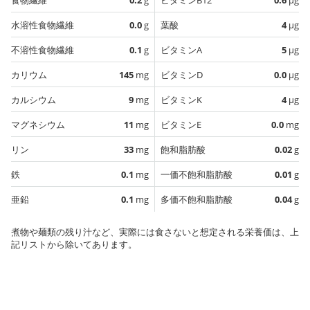
水溶性食物繊維
0.0
g
葉酸
4
µg
不溶性食物繊維
0.1
g
ビタミンA
5
µg
カリウム
145
mg
ビタミンD
0.0
µg
カルシウム
9
mg
ビタミンK
4
µg
マグネシウム
11
mg
ビタミンE
0.0
mg
リン
33
mg
飽和脂肪酸
0.02
g
鉄
0.1
mg
一価不飽和脂肪酸
0.01
g
亜鉛
0.1
mg
多価不飽和脂肪酸
0.04
g
煮物や麺類の残り汁など、実際には食さないと想定される栄養価は、上
記リストから除いてあります。