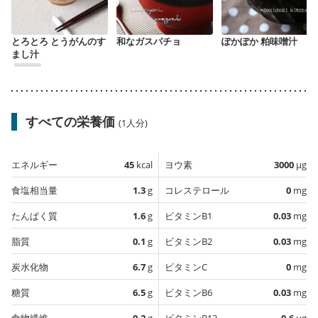
とろとろ とうがんのす
和なガスパチョ
ぽかぽか 粕味噌汁
まし汁
すべての栄養価
(1人分)
エネルギー
45
kcal
ヨウ素
3000
µg
食塩相当量
1.3
g
コレステロール
0
mg
たんぱく質
1.6
g
ビタミンB1
0.03
mg
脂質
0.1
g
ビタミンB2
0.03
mg
炭水化物
6.7
g
ビタミンC
0
mg
糖質
6.5
g
ビタミンB6
0.03
mg
食物繊維
0.2
g
ビタミンB12
0.6
µg