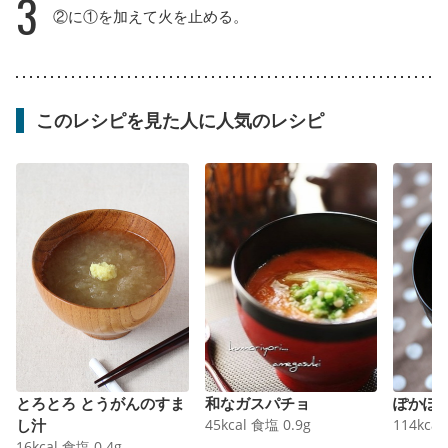
3
②に①を加えて火を止める。
このレシピを見た人に人気のレシピ
とろとろ とうがんのすま
和なガスパチョ
ぽかぽ
し汁
45
kcal
食塩
0.9
g
114
kcal
16
kcal
食塩
0.4
g