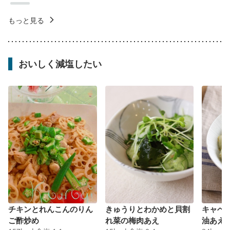
もっと見る
おいしく減塩したい
チキンとれんこんのりん
きゅうりとわかめと貝割
キャベ
ご酢炒め
れ菜の梅肉あえ
油あえ