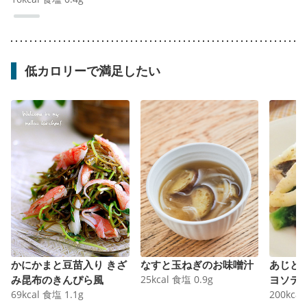
低カロリーで満足したい
かにかまと豆苗入り きざ
なすと玉ねぎのお味噌汁
あじと
み昆布のきんぴら風
25
kcal
食塩
0.9
g
ヨソテ
69
kcal
食塩
1.1
g
200
kcal