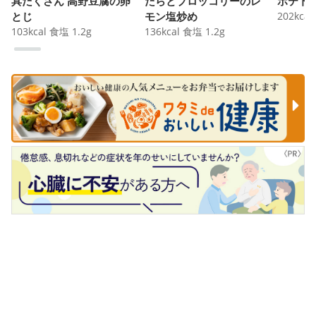
具だくさん 高野豆腐の卵
たらとブロッコリーのレ
ポテト
とじ
モン塩炒め
202
kcal
103
kcal
食塩
1.2
g
136
kcal
食塩
1.2
g