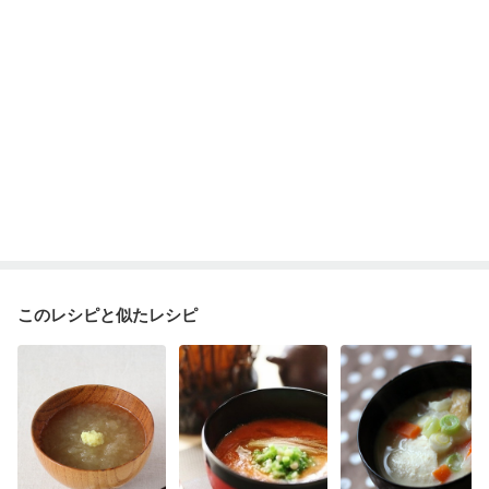
妊婦健診・血圧が気になる（初期）
妊婦健診・血糖値が気になる（初期）
妊娠高血圧(中期)
妊娠糖尿病(初期)
産後（母乳）
産後（混合栄養）
産後（ミルク）
骨折
関節リウマチ
乾癬
貧血対策
ニキビ・肌荒れ
妊活中
更年期
このレシピと似たレシピ