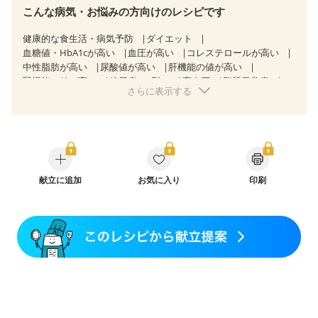
こんな病気・お悩みの方向けのレシピです
健康的な食生活・病気予防
ダイエット
血糖値・HbA1cが高い
血圧が高い
コレステロールが高い
中性脂肪が高い
尿酸値が高い
肝機能の値が高い
腎機能の値が高い
糖尿病（2型）
高血圧
脂質異常症
さらに表示する
高尿酸血症（痛風）
狭心症
心筋梗塞
心臓弁膜症
心不全
胃炎
胃ポリープ
消化性潰瘍（胃・十二指腸潰瘍）
逆流性食道炎
胆石症
慢性膵炎（移行期・寛解期）
痔
潰瘍性大腸炎（寛解期）
クローン病（寛解期）
過敏性腸症候群（IBS）
CKD（ステージ１）
CKD（ステージ２）
CKD（ステージ３a）
献立に追加
乳がん（抗がん剤治療中）
お気に入り
印刷
乳がん（ホルモン療法中）
乳がん（放射線治療中）
乳がん治療を終えた方・経過観察中の方など
胃がん（抗がん剤治療中）
胃がん治療を終えた方・経過観察中の方
大腸がん治療を終えた方・経過観察中の方
大腸がん（抗がん剤治療中）
大腸がん（放射線治療中）
飲み込みにくい
味の感じ方が変わった
食欲がない
消化不良
妊娠中(初期)
妊婦健診・体重増加が気になる（初期）