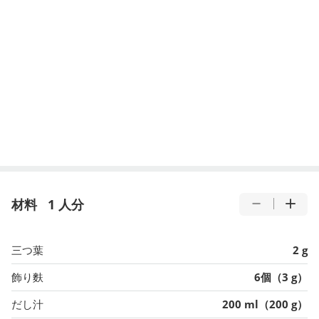
材料
1 人分
三つ葉
2 g
飾り麩
6個（3 g）
だし汁
200 ml（200 g）