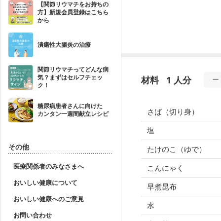
【関節リウマチをお持ちの
方】新規会員登録はこちら
から
潰瘍性大腸炎の治療
関節リウマチってどんな病
気？まずはセルフチェッ
材料
1 人分
ク！
糖尿病患者さんに向けた
さば（切り身）
カンタン一週間献立レシピ
塩
その他
たけのこ（ゆで）
医療関係者のみなさまへ
こんにゃく
おいしい健康について
早煮昆布
おいしい健康へのご意見
水
お問い合わせ