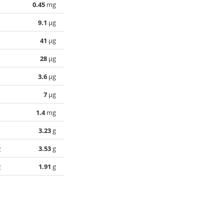
0.45
mg
9.1
µg
41
µg
28
µg
3.6
µg
7
µg
1.4
mg
3.23
g
酸
3.53
g
酸
1.91
g