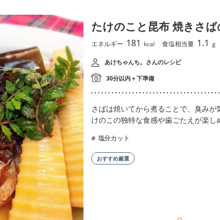
たけのこと昆布 焼きさば
181
1.1
エネルギー
食塩相当量
kcal
g
あけちゃんち。さんのレシピ
30分以内＋下準備
さばは焼いてから煮ることで、臭みが
けのこの独特な食感や歯ごたえが楽し
塩分カット
おすすめ厳選