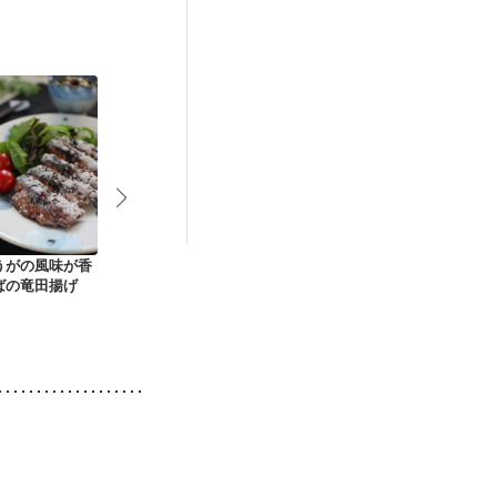
うがの風味が香
ねぎたっぷりさばの
フライパン一つで揚
さっぱりさば
ばの竜田揚げ
南蛮漬け風
げない鯖の甘酢あん
け
かけ