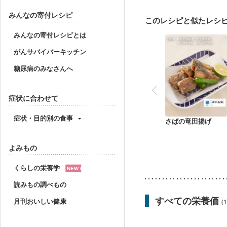
産後（母乳）
産後（
フレイル（年齢に合わせ
みんなの寄付レシピ
このレシピと似たレシ
みんなの寄付レシピとは
がんサバイバーキッチン
糖尿病のみなさんへ
症状に合わせて
症状・目的別の食事
さばの竜田揚げ
よみもの
くらしの栄養学
読みもの調べもの
すべての栄養価
月刊おいしい健康
(