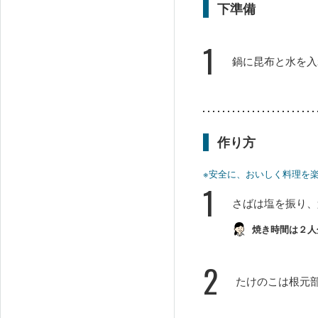
下準備
1
鍋に昆布と水を入
作り方
※安全に、おいしく料理を
1
さばは塩を振り、
焼き時間は２人
2
たけのこは根元