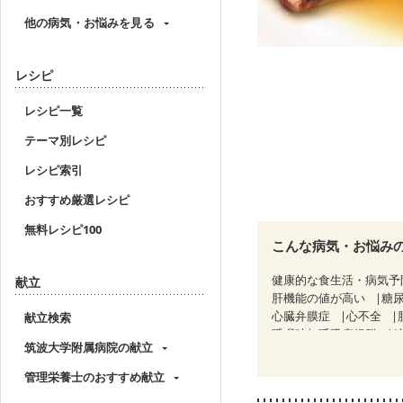
他の病気・お悩みを見る
レシピ
レシピ一覧
テーマ別レシピ
レシピ索引
おすすめ厳選レシピ
無料レシピ100
こんな病気・お悩み
健康的な食生活・病気予
献立
肝機能の値が高い
糖
心臓弁膜症
心不全
献立検索
睡眠時無呼吸症候群
筑波大学附属病院の献立
CKD（ステージ３a）
乳がん治療を終えた方・
管理栄養士のおすすめ献立
妊婦健診・血圧が気にな