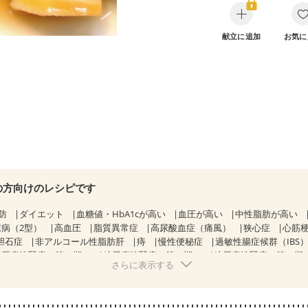
献立に追加
お気に
の方向けのレシピです
防
ダイエット
血糖値・HbA1cが高い
血圧が高い
中性脂肪が高い
尿病（2型）
高血圧
脂質異常症
高尿酸血症（痛風）
狭心症
心筋
胆石症
非アルコール性脂肪肝
痔
慢性便秘症
過敏性腸症候群（IBS
糖尿病性腎症（第１期）
糖尿病性腎症（第２期）
糖尿病性腎症（第３期
さらに表示する
乳がん（抗がん剤治療中）
乳がん（ホルモン療法中）
乳がん（放射線
経過観察中の方など
妊娠中(初期)
妊婦健診・体重増加が気になる（初期
る（初期）
妊婦健診・血糖値が気になる（初期）
妊娠高血圧(中期)
妊