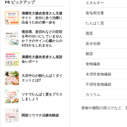
PR ピックアップ
エネルギー
食塩相当量
潰瘍性大腸炎患者さん支援
サイト 自分に合う治療に
出会うための第一歩を
たんぱく質
倦怠感、息切れなどの症状
脂質
を年のせいにしていません
か？そのサイン心臓からの
炭水化物
SOSかもしれません
糖質
潰瘍性大腸炎患者さん座談
会レポート
食物繊維
水溶性食物繊維
大豆中心の朝たんぱくダイ
エットとは!?
不溶性食物繊維
ツナでたんぱく質をプラス
カリウム
しましょう
煮物や麺類の残り汁など、
関節リウマチ治療体験談