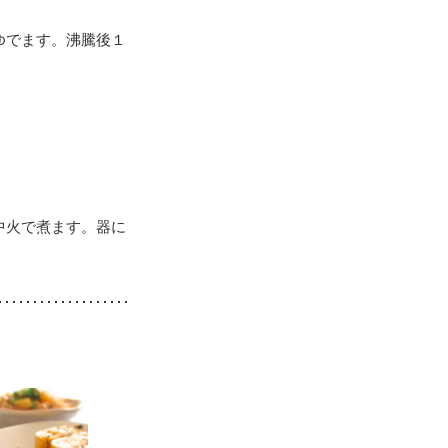
ゆでます。沸騰後１
中火で煮ます。器に