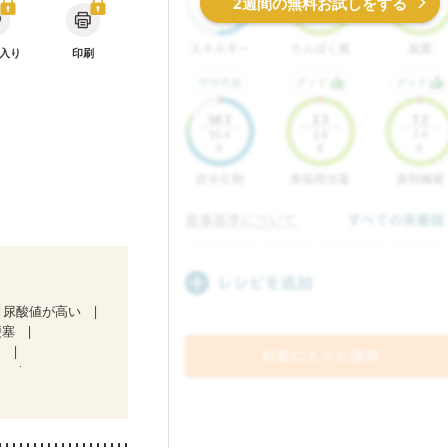
2週間の無料お試しをする
入り
印刷
尿酸値が高い
梗塞
）
）
治療中）
）
娠糖尿病(初期)