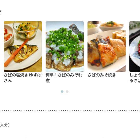
混合栄養）
産後（ミルク）
骨折
関節リウマチ
乾癬
た体作り）
貧血対策
ニキビ・肌荒れ
妊活中
更年期
ピ
さばの塩焼き ゆずは
簡単！さばのみぞれ
さばのみそ焼き
しょ
さみ
煮
るさ
1人分)