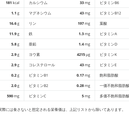
181
kcal
カルシウム
33
mg
ビタミンB6
1.1
g
マグネシウム
43
mg
ビタミンB12
16.6
g
リン
197
mg
葉酸
11.9
g
鉄
1.3
mg
ビタミンA
5.8
g
亜鉛
1.4
mg
ビタミンD
2.9
g
ヨウ素
4215
µg
ビタミンK
2.9
g
コレステロール
43
mg
ビタミンE
0.2
g
ビタミンB1
0.17
mg
飽和脂肪酸
2.0
g
ビタミンB2
0.28
mg
一価不飽和脂肪
590
mg
ビタミンC
5
mg
多価不飽和脂肪
実際には食さないと想定される栄養価は、上記リストから除いてあります。