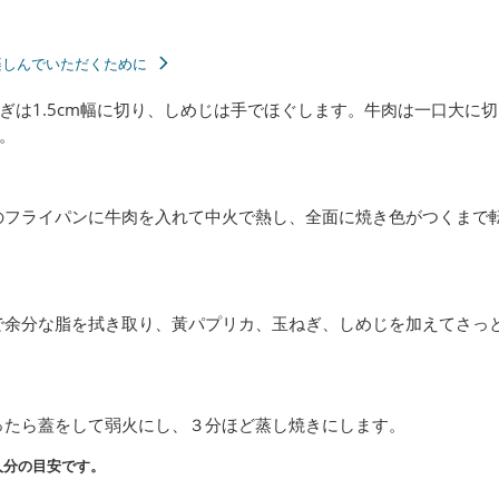
楽しんでいただくために
ぎは1.5cm幅に切り、しめじは手でほぐします。牛肉は一口大に
。
のフライパンに牛肉を入れて中火で熱し、全面に焼き色がつくまで
で余分な脂を拭き取り、黃パプリカ、玉ねぎ、しめじを加えてさっ
ったら蓋をして弱火にし、３分ほど蒸し焼きにします。
人分の目安です。