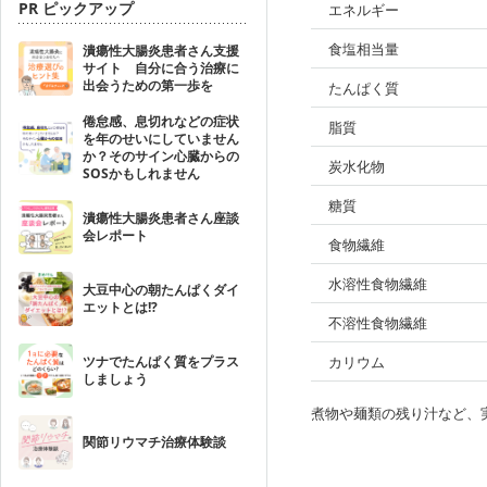
PR ピックアップ
エネルギー
食塩相当量
潰瘍性大腸炎患者さん支援
サイト 自分に合う治療に
出会うための第一歩を
たんぱく質
倦怠感、息切れなどの症状
脂質
を年のせいにしていません
か？そのサイン心臓からの
炭水化物
SOSかもしれません
糖質
潰瘍性大腸炎患者さん座談
会レポート
食物繊維
水溶性食物繊維
大豆中心の朝たんぱくダイ
エットとは!?
不溶性食物繊維
ツナでたんぱく質をプラス
カリウム
しましょう
煮物や麺類の残り汁など、
関節リウマチ治療体験談