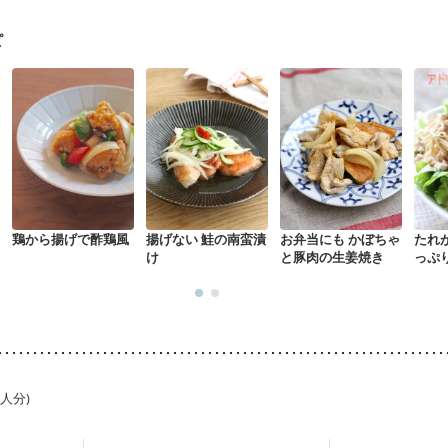
骨粗しょう症
関節リウマチ
乾癬
フレイル（年齢に合わせた体作り
荒れ
妊活中
更年期
ピ
鶏から揚げで酢鶏風
揚げない 鮭の南蛮漬
お弁当にも かぼちゃ
たれ
け
と豚肉の生姜焼き
っぷ
1人分)