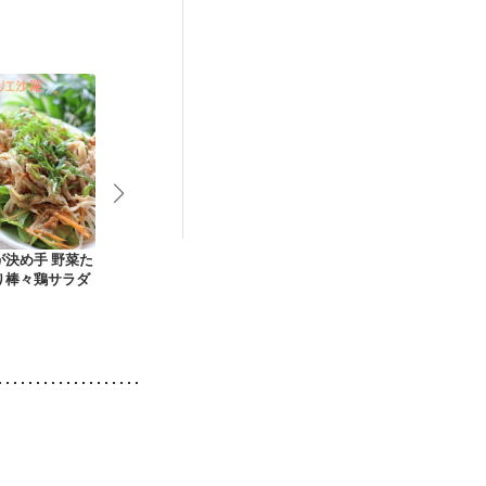
）
低栄養予防
が決め手 野菜た
スイートチリソース
シーフードとドライ
挽肉と茄子の
り棒々鶏サラダ
で作る鮭の南蛮漬け
トマト オリーブマリ
め
ネ