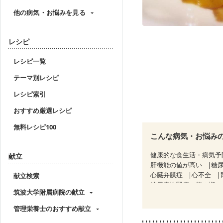
他の病気・お悩みを見る
レシピ
レシピ一覧
テーマ別レシピ
レシピ索引
おすすめ厳選レシピ
無料レシピ100
こんな病気・お悩み
健康的な食生活・病気予
献立
肝機能の値が高い
糖
心臓弁膜症
心不全
献立検索
糖尿病性腎症（第３期）
筑波大学附属病院の献立
乳がん（ホルモン療法中
妊娠中(初期)
妊婦健診
管理栄養士のおすすめ献立
妊婦健診・血糖値が気に