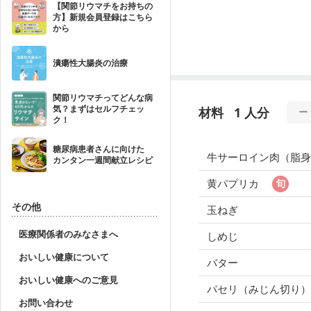
【関節リウマチをお持ちの
方】新規会員登録はこちら
から
潰瘍性大腸炎の治療
関節リウマチってどんな病
気？まずはセルフチェッ
材料
1 人分
ク！
糖尿病患者さんに向けた
牛サーロイン肉（脂身
カンタン一週間献立レシピ
黄パプリカ
その他
玉ねぎ
医療関係者のみなさまへ
しめじ
おいしい健康について
バター
おいしい健康へのご意見
パセリ（みじん切り）
お問い合わせ