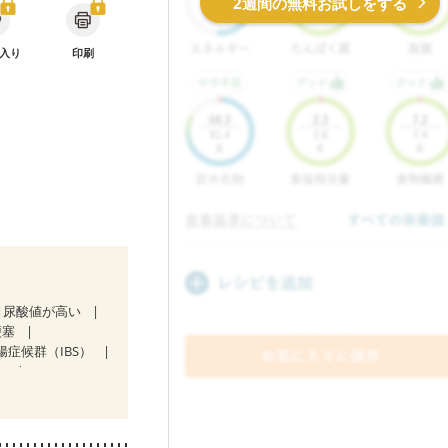
2週間の無料お試しをする
入り
印刷
尿酸値が高い
梗塞
腸症候群（IBS）
）
ど
食欲がない
後（混合栄養）