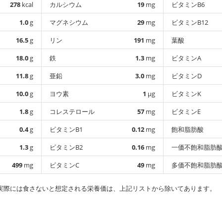
278
kcal
カルシウム
19
mg
ビタミンB6
1.0
g
マグネシウム
29
mg
ビタミンB12
16.5
g
リン
191
mg
葉酸
18.0
g
鉄
1.3
mg
ビタミンA
11.8
g
亜鉛
3.0
mg
ビタミンD
10.0
g
ヨウ素
1
µg
ビタミンK
1.8
g
コレステロール
57
mg
ビタミンE
0.4
g
ビタミンB1
0.12
mg
飽和脂肪酸
1.3
g
ビタミンB2
0.16
mg
一価不飽和脂肪
499
mg
ビタミンC
49
mg
多価不飽和脂肪
実際には食さないと想定される栄養価は、上記リストから除いてあります。