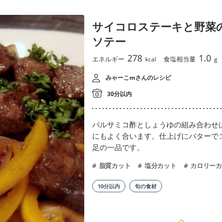
サイコロステーキと野菜
ソテー
278
1.0
エネルギー
食塩相当量
kcal
g
みゃーこmさんのレシピ
30分以内
バルサミコ酢としょうゆの組み合わせ
にもよく合います。仕上げにバターで
足の一品です。
脂質カット
塩分カット
カロリーカ
10分以内
旬の食材