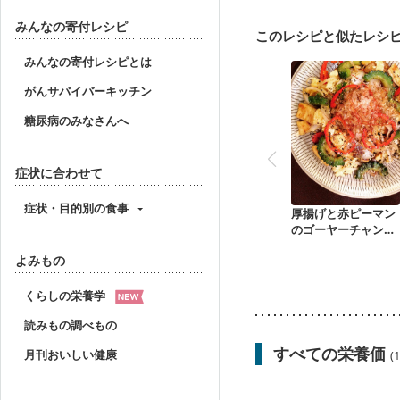
産後（ミルク）
骨折
貧血対策
ニキビ・肌
みんなの寄付レシピ
このレシピと似たレシ
みんなの寄付レシピとは
がんサバイバーキッチン
糖尿病のみなさんへ
症状に合わせて
症状・目的別の食事
厚揚げと赤ピーマン
のゴーヤーチャンプ
ル
よみもの
くらしの栄養学
読みもの調べもの
すべての栄養価
月刊おいしい健康
(