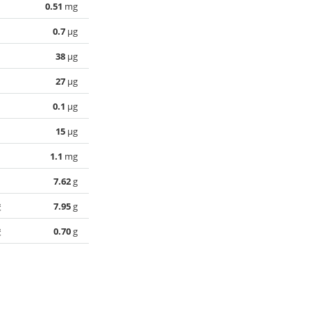
0.51
mg
0.7
µg
38
µg
27
µg
0.1
µg
15
µg
1.1
mg
7.62
g
酸
7.95
g
酸
0.70
g