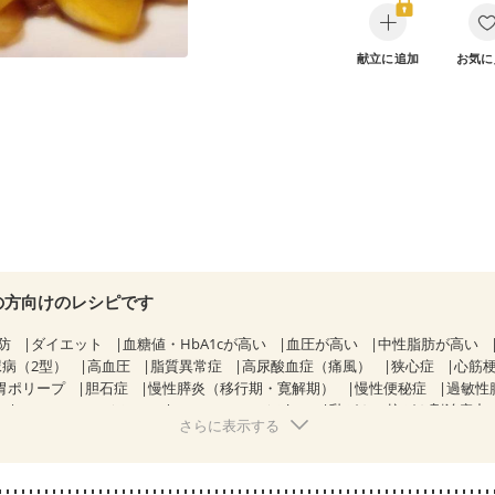
献立に追加
お気に
の方向けのレシピです
防
ダイエット
血糖値・HbA1cが高い
血圧が高い
中性脂肪が高い
尿病（2型）
高血圧
脂質異常症
高尿酸血症（痛風）
狭心症
心筋
胃ポリープ
胆石症
慢性膵炎（移行期・寛解期）
慢性便秘症
過敏性
CKD（ステージ３a）
CKD（ステージ３b）
乳がん（抗がん剤治療中
さらに表示する
）
乳がん（放射線治療中）
乳がん治療を終えた方・経過観察中の方な
・体重増加が気になる（初期）
妊婦健診・血圧が気になる（初期）
なる（初期）
妊娠高血圧(中期)
妊娠糖尿病(初期)
産後（母乳）
産