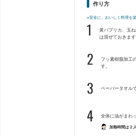
作り方
※安全に、おいしく料理を
1
黃パプリカ、玉ね
は混ぜておきます
2
フッ素樹脂加工
す。
3
ペーパータオル
4
全体に油がまわ
加熱時間は２