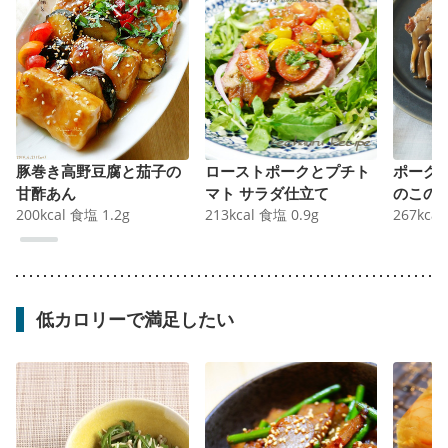
豚巻き高野豆腐と茄子の
ローストポークとプチト
ポーク
甘酢あん
マト サラダ仕立て
のこの
200
kcal
食塩
1.2
g
213
kcal
食塩
0.9
g
267
kcal
低カロリーで満足したい