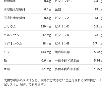
食物繊維
0.6
g
ビタミンB12
0.3
µg
水溶性食物繊維
0.1
g
葉酸
25
µg
不溶性食物繊維
0.5
g
ビタミンA
54
µg
カリウム
320
mg
ビタミンD
0.2
µg
カルシウム
17
mg
ビタミンK
22
µg
マグネシウム
18
mg
ビタミンE
0.7
mg
リン
133
mg
飽和脂肪酸
5.22
g
鉄
0.6
mg
一価不飽和脂肪酸
5.14
g
亜鉛
2.1
mg
多価不飽和脂肪酸
1.25
g
煮物や麺類の残り汁など、実際には食さないと想定される栄養価は、上
記リストから除いてあります。