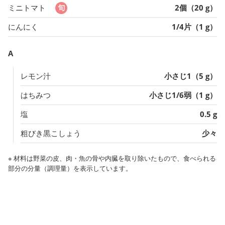
ミニトマト
2個（20 g）
にんにく
1/4片（1 g）
A
レモン汁
小さじ1（5 g）
はちみつ
小さじ1/6弱（1 g）
塩
0.5 g
粗びき黒こしょう
少々
※ 材料は野菜の皮、肉・魚の骨や内臓を取り除いたもので、食べられる
部分の分量（調理量）を表示しています。