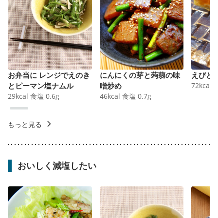
お弁当に レンジでえのき
にんにくの芽と蒟蒻の味
えびと
とピーマン塩ナムル
噌炒め
72
kcal
29
kcal
食塩
0.6
g
46
kcal
食塩
0.7
g
もっと見る
おいしく減塩したい