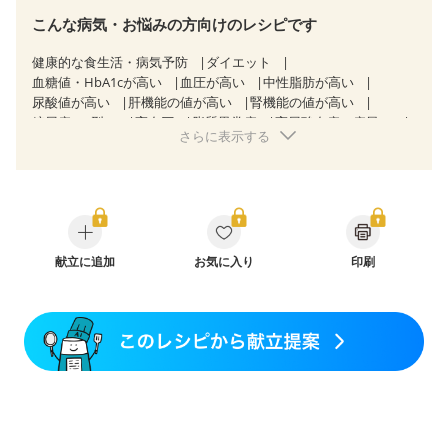
こんな病気・お悩みの方向けのレシピです
健康的な食生活・病気予防
ダイエット
血糖値・HbA1cが高い
血圧が高い
中性脂肪が高い
尿酸値が高い
肝機能の値が高い
腎機能の値が高い
糖尿病（2型）
高血圧
脂質異常症
高尿酸血症（痛風）
さらに表示する
狭心症
心筋梗塞
心臓弁膜症
心不全
胃ポリープ
胆石症
過敏性腸症候群（IBS）
糖尿病性腎症（第３期）
CKD（ステージ１）
CKD（ステージ２）
CKD（ステージ３a）
CKD（ステージ３b）
透析
乳がん（抗がん剤治療中）
乳がん（ホルモン療法中）
乳がん（放射線治療中）
乳がん治療を終えた方・経過観察中の方など
献立に追加
お気に入り
食欲がない
印刷
産後（ミルク）
骨折
骨粗しょう症
関節リウマチ
フレイル（年齢に合わせた体作り）
低栄養予防
貧血対策
ニキビ・肌荒れ
妊活中
更年期