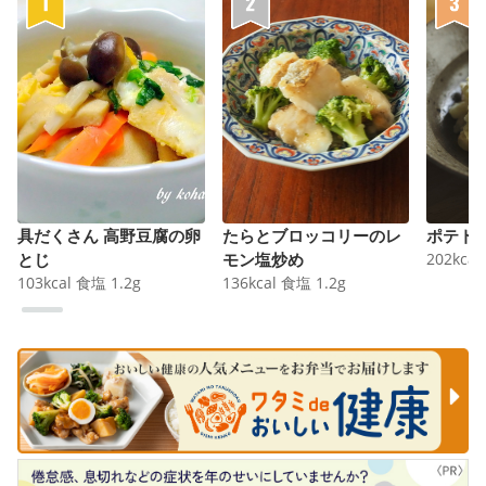
具だくさん 高野豆腐の卵
たらとブロッコリーのレ
ポテト
とじ
モン塩炒め
202
kcal
103
kcal
食塩
1.2
g
136
kcal
食塩
1.2
g