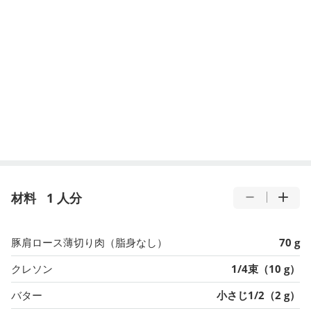
材料
1 人分
豚肩ロース薄切り肉（脂身なし）
70 g
クレソン
1/4束（10 g）
バター
小さじ1/2（2 g）