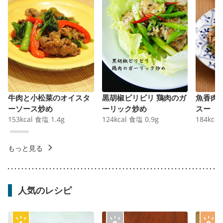
牛肉と小松菜のオイスタ
黒胡椒ビリビリ 鶏肉のガ
魚香肉
ーソース炒め
ーリック炒め
スー
153
kcal
食塩
1.4
g
124
kcal
食塩
0.9
g
184
kcal
もっと見る
人気のレシピ