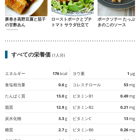
豚巻き高野豆腐と茄子
ローストポークとプチ
ポークソテー たっぷり
の甘酢あん
トマト サラダ仕立て
きのこのソース
すべての栄養価
(1人分)
エネルギー
176
kcal
ヨウ素
1
µg
食塩相当量
0.6
g
コレステロール
53
mg
たんぱく質
13.0
g
ビタミンB1
0.49
mg
脂質
12.9
g
ビタミンB2
0.21
mg
炭水化物
3.3
g
ビタミンC
13
mg
糖質
2.7
g
ビタミンB6
0.26
mg