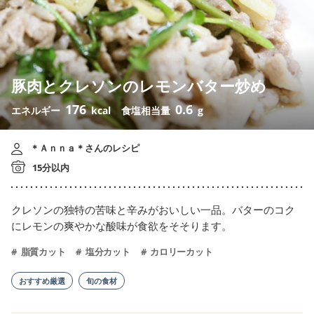
豚肉とクレソンのレモンバター炒め
176
0.6
エネルギー
kcal
食塩相当量
g
＊Ａｎｎａ＊さんのレシピ
15分以内
クレソンの独特の苦味と辛みがおいしい一品。バターのコク
にレモンの爽やかな酸味が食欲をそそります。
脂質カット
塩分カット
カロリーカット
おすすめ厳選
旬の食材