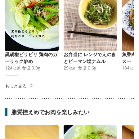
黒胡椒ビリビリ 鶏肉のガ
お弁当に レンジでえのき
魚香肉
ーリック炒め
とピーマン塩ナムル
スー
124
kcal
食塩
0.9
g
29
kcal
食塩
0.6
g
184
kcal
もっと見る
脂質控えめでお肉を楽しみたい