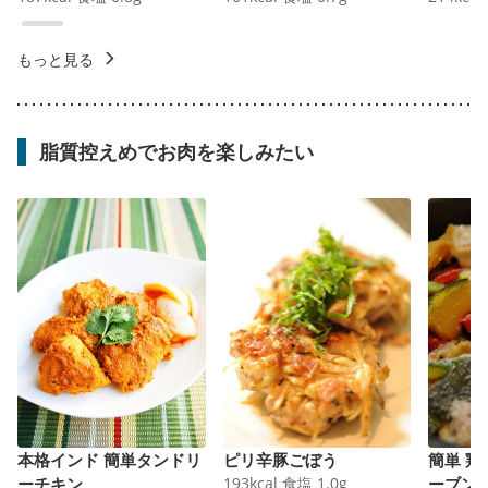
もっと見る
脂質控えめでお肉を楽しみたい
本格インド 簡単タンドリ
ピリ辛豚ごぼう
簡単 
ーチキン
193
kcal
食塩
1.0
g
ーブン