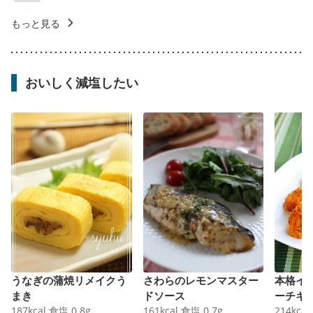
もっと見る
おいしく減塩したい
うなぎの蒲焼リメイクう
さわらのレモンマスター
本格イ
まき
ドソース
ーチキ
187
kcal
食塩
0.8
g
161
kcal
食塩
0.7
g
214
kcal