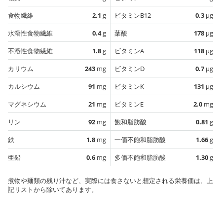
食物繊維
2.1
g
ビタミンB12
0.3
µg
水溶性食物繊維
0.4
g
葉酸
178
µg
不溶性食物繊維
1.8
g
ビタミンA
118
µg
カリウム
243
mg
ビタミンD
0.7
µg
カルシウム
91
mg
ビタミンK
131
µg
マグネシウム
21
mg
ビタミンE
2.0
mg
リン
92
mg
飽和脂肪酸
0.81
g
鉄
1.8
mg
一価不飽和脂肪酸
1.66
g
亜鉛
0.6
mg
多価不飽和脂肪酸
1.30
g
煮物や麺類の残り汁など、実際には食さないと想定される栄養価は、上
記リストから除いてあります。