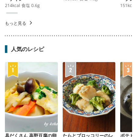
214
kcal
食塩
0.6
g
151
kcal
もっと見る
人気のレシピ
具だくさん 高野豆腐の卵
たらとブロッコリーのレ
ポテト