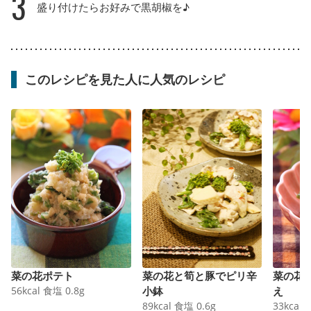
3
盛り付けたらお好みで黒胡椒を♪
このレシピを見た人に人気のレシピ
菜の花ポテト
菜の花と筍と豚でピリ辛
菜の花
56
kcal
食塩
0.8
g
小鉢
え
89
kcal
食塩
0.6
g
33
kcal