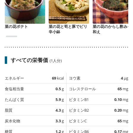
菜の花ポテト
菜の花と筍と豚でピリ
菜の花のからし酢みそ
辛小鉢
和え
すべての栄養価
(1人分)
エネルギー
69
kcal
ヨウ素
4
µg
食塩相当量
0.5
g
コレステロール
65
mg
たんぱく質
5.9
g
ビタミンB1
0.10
mg
脂質
4.3
g
ビタミンB2
0.20
mg
炭水化物
3.3
g
ビタミンC
65
mg
糖質
1.2
g
ビタミンB6
0.17
mg