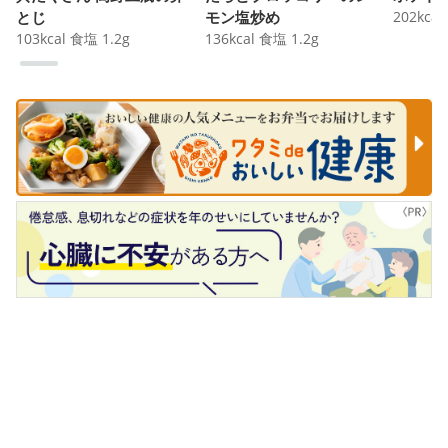
とじ
モン塩炒め
202
kcal
103
kcal
食塩
1.2
g
136
kcal
食塩
1.2
g