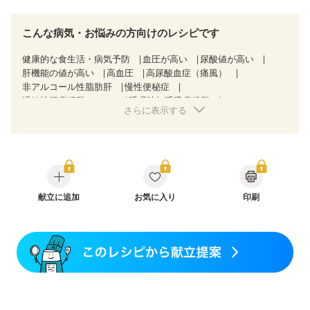
こんな病気・お悩みの方向けのレシピです
健康的な食生活・病気予防
血圧が高い
尿酸値が高い
肝機能の値が高い
高血圧
高尿酸血症（痛風）
非アルコール性脂肪肝
慢性便秘症
過敏性腸症候群（IBS）
睡眠時無呼吸症候群
さらに表示する
CKD（ステージ３b）
乳がん（抗がん剤治療中）
乳がん（ホルモン療法中）
乳がん（放射線治療中）
乳がん治療を終えた方・経過観察中の方など
食欲がない
産後（ミルク）
骨粗しょう症
関節リウマチ
フレイル（年齢に合わせた体作り）
低栄養予防
貧血対策
ニキビ・肌荒れ
妊活中
更年期
献立に追加
お気に入り
印刷