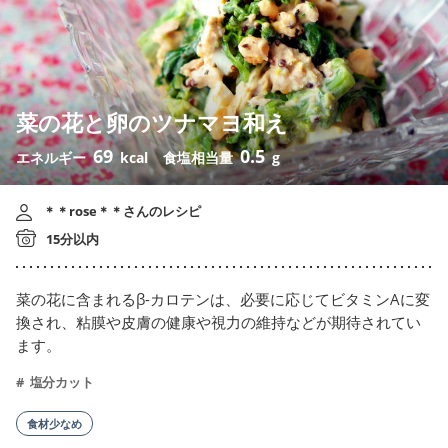
菜の花と卵のツナマヨ和え
69
0.5
エネルギー
kcal
食塩相当量
g
＊＊rose＊＊さんのレシピ
15分以内
菜の花に含まれるβ-カロテンは、必要に応じてビタミンAに変
換され、粘膜や皮膚の健康や視力の維持などが期待されてい
ます。
塩分カット
食材少なめ