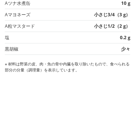
Aツナ水煮缶
10 g
Aマヨネーズ
小さじ3/4（3 g）
A粒マスタード
小さじ1/2（2 g）
塩
0.2 g
黒胡椒
少々
※ 材料は野菜の皮、肉・魚の骨や内臓を取り除いたもので、食べられる
部分の分量（調理量）を表示しています。