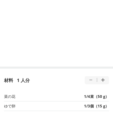
材料
1 人分
菜の花
1/4束（50 g）
ゆで卵
1/3個（15 g）