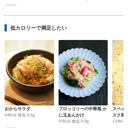
低カロリーで満足したい
おからサラダ
ブロッコリーの中華風 か
スペイ
64
kcal
食塩
0.6
g
に玉あんかけ
スク風
97
kcal
食塩
0.9
g
129
kcal