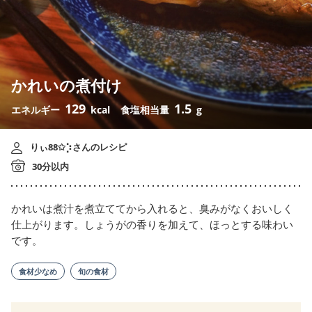
かれいの煮付け
129
1.5
エネルギー
kcal
食塩相当量
g
りぃ88✩⡱さんのレシピ
30分以内
かれいは煮汁を煮立ててから入れると、臭みがなくおいしく
仕上がります。しょうがの香りを加えて、ほっとする味わい
です。
食材少なめ
旬の食材