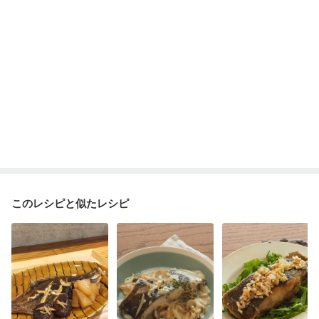
妊婦健診・血圧が気になる（初期）
妊婦健診・血糖値が気になる（初期）
妊娠高血圧(中期)
妊娠糖尿病(初期)
産後（母乳）
産後（混合栄養）
産後（ミルク）
骨折
骨粗しょう症
関節リウマチ
乾癬
フレイル（年齢に合わせた体作り）
貧血対策
ニキビ・肌荒れ
妊活中
更年期
このレシピと似たレシピ