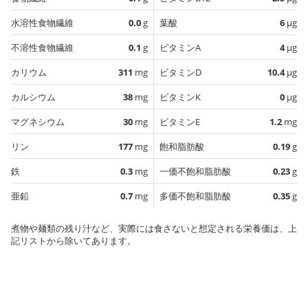
水溶性食物繊維
0.0
g
葉酸
6
µg
不溶性食物繊維
0.1
g
ビタミンA
4
µg
カリウム
311
mg
ビタミンD
10.4
µg
カルシウム
38
mg
ビタミンK
0
µg
マグネシウム
30
mg
ビタミンE
1.2
mg
リン
177
mg
飽和脂肪酸
0.19
g
鉄
0.3
mg
一価不飽和脂肪酸
0.23
g
亜鉛
0.7
mg
多価不飽和脂肪酸
0.35
g
煮物や麺類の残り汁など、実際には食さないと想定される栄養価は、上
記リストから除いてあります。