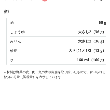
煮汁
酒
60 g
しょうゆ
大さじ2（36 g）
みりん
大さじ2（36 g）
砂糖
大さじ1と1/3（12 g）
水
160 ml（160 g）
※ 材料は野菜の皮、肉・魚の骨や内臓を取り除いたもので、食べられる
部分の分量（調理量）を表示しています。