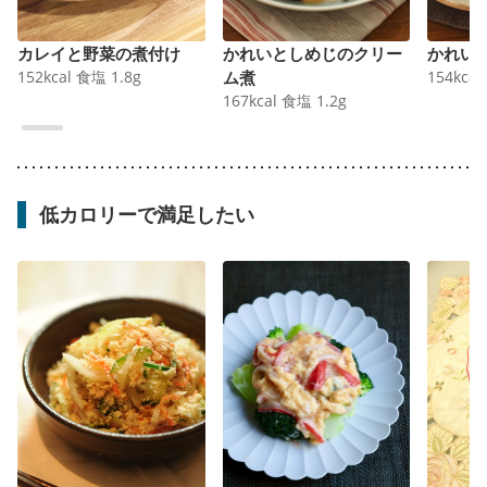
カレイと野菜の煮付け
かれいとしめじのクリー
かれい
152
kcal
食塩
1.8
g
ム煮
154
kcal
167
kcal
食塩
1.2
g
低カロリーで満足したい