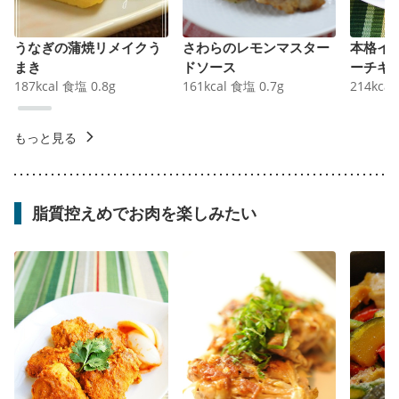
うなぎの蒲焼リメイクう
さわらのレモンマスター
本格イ
まき
ドソース
ーチキ
187
kcal
食塩
0.8
g
161
kcal
食塩
0.7
g
214
kcal
もっと見る
脂質控えめでお肉を楽しみたい