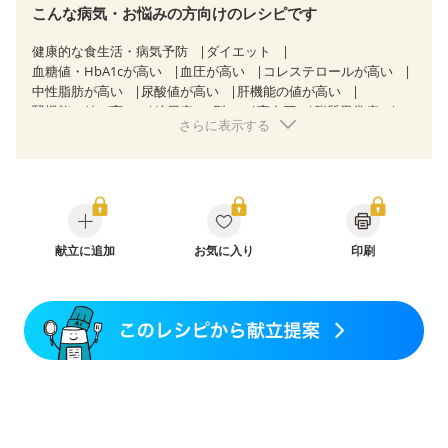
こんな病気・お悩みの方向けのレシピです
健康的な食生活・病気予防
ダイエット
血糖値・HbA1cが高い
血圧が高い
コレステロールが高い
中性脂肪が高い
尿酸値が高い
肝機能の値が高い
腎機能の値が高い
糖尿病（2型）
高血圧
脂質異常症
さらに表示する
高尿酸血症（痛風）
狭心症
心筋梗塞
心臓弁膜症
心不全
胃炎
胃ポリープ
消化性潰瘍（胃・十二指腸潰瘍）
逆流性食道炎
胆石症
慢性膵炎（移行期・寛解期）
痔
潰瘍性大腸炎（寛解期）
クローン病（寛解期）
過敏性腸症候群（IBS）
糖尿病性腎症（第３期）
CKD（ステージ１）
CKD（ステージ２）
献立に追加
CKD（ステージ３a）
お気に入り
印刷
CKD（ステージ３b）
透析
乳がん（抗がん剤治療中）
乳がん（ホルモン療法中）
乳がん（放射線治療中）
乳がん治療を終えた方・経過観察中の方など
胃がん（抗がん剤治療中）
胃がん治療を終えた方・経過観察中の方
大腸がん治療を終えた方・経過観察中の方
大腸がん（抗がん剤治療中）
大腸がん（放射線治療中）
飲み込みにくい
食欲がない
消化不良
妊娠中(初期)
妊婦健診・体重増加が気になる（初期）