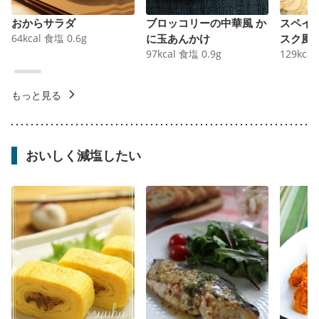
おからサラダ
ブロッコリーの中華風 か
スペイ
64
kcal
食塩
0.6
g
に玉あんかけ
スク風
97
kcal
食塩
0.9
g
129
kcal
もっと見る
おいしく減塩したい