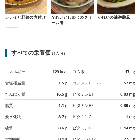
カレイと野菜の煮付け
かれいとしめじのクリ
かれいの油淋鶏風
ーム煮
すべての栄養価
(1人分)
エネルギー
129
kcal
ヨウ素
17
µg
食塩相当量
1.5
g
コレステロール
57
mg
たんぱく質
16.5
g
ビタミンB1
0.03
mg
脂質
1.1
g
ビタミンB2
0.30
mg
炭水化物
8.7
g
ビタミンC
1
mg
糖質
8.6
g
ビタミンB6
0.14
mg
食物繊維
0.1
g
ビタミンB12
2.5
µg