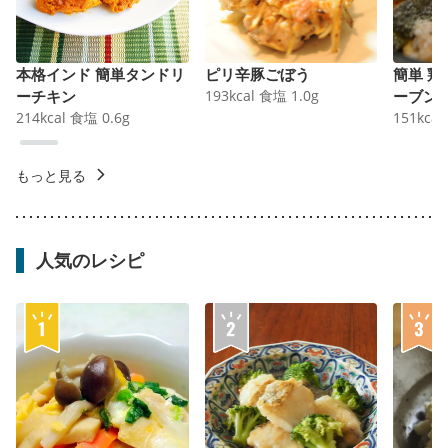
本格インド 簡単タンドリ
ピリ辛豚ごぼう
簡単 
ーチキン
193
kcal
食塩
1.0
g
ーブン
214
kcal
食塩
0.6
g
151
kcal
もっと見る
人気のレシピ