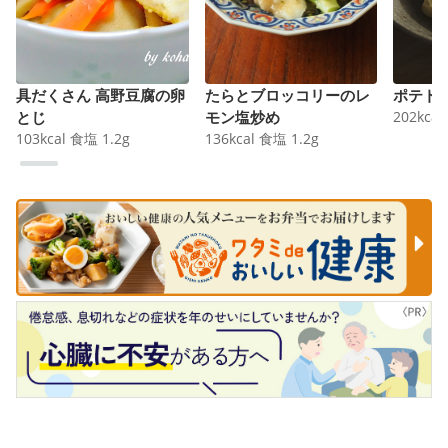
具だくさん 高野豆腐の卵
たらとブロッコリーのレ
ポテト
とじ
モン塩炒め
202
kcal
103
kcal
食塩
1.2
g
136
kcal
食塩
1.2
g