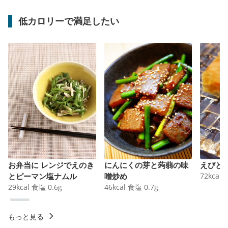
低カロリーで満足したい
お弁当に レンジでえのき
にんにくの芽と蒟蒻の味
えびと
とピーマン塩ナムル
噌炒め
72
kcal
29
kcal
食塩
0.6
g
46
kcal
食塩
0.7
g
もっと見る