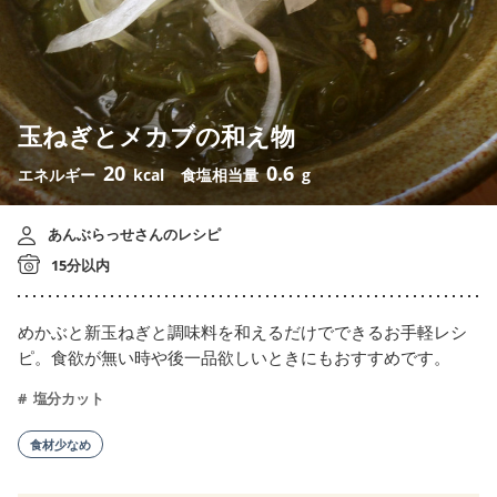
玉ねぎとメカブの和え物
20
0.6
エネルギー
kcal
食塩相当量
g
あんぶらっせさんのレシピ
15分以内
めかぶと新玉ねぎと調味料を和えるだけでできるお手軽レシ
ピ。食欲が無い時や後一品欲しいときにもおすすめです。
塩分カット
食材少なめ