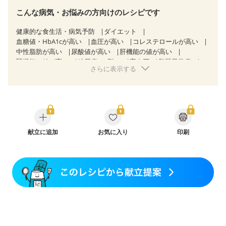
こんな病気・お悩みの方向けのレシピです
健康的な食生活・病気予防
ダイエット
血糖値・HbA1cが高い
血圧が高い
コレステロールが高い
中性脂肪が高い
尿酸値が高い
肝機能の値が高い
腎機能の値が高い
糖尿病（2型）
高血圧
脂質異常症
さらに表示する
高尿酸血症（痛風）
狭心症
心筋梗塞
心臓弁膜症
心不全
胃ポリープ
逆流性食道炎
胆石症
慢性膵炎（移行期・寛解期）
非アルコール性脂肪肝
痔
慢性便秘症
過敏性腸症候群（IBS）
睡眠時無呼吸症候群
糖尿病性腎症（第１期）
糖尿病性腎症（第２期）
糖尿病性腎症（第３期）
CKD（ステージ１）
CKD（ステージ２）
献立に追加
CKD（ステージ３a）
お気に入り
印刷
CKD（ステージ３b）
透析
乳がん（抗がん剤治療中）
乳がん（ホルモン療法中）
乳がん（放射線治療中）
乳がん治療を終えた方・経過観察中の方など
妊娠中(初期)
妊婦健診・体重増加が気になる（初期）
妊婦健診・血圧が気になる（初期）
妊婦健診・血糖値が気になる（初期）
妊娠高血圧(中期)
妊娠糖尿病(初期)
産後（母乳）
産後（混合栄養）
産後（ミルク）
骨折
関節リウマチ
乾癬
貧血対策
ニキビ・肌荒れ
更年期