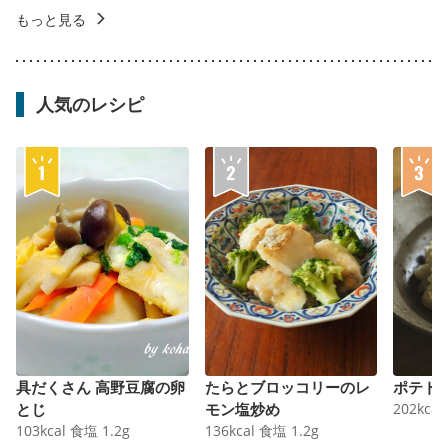
もっと見る
人気のレシピ
具だくさん 高野豆腐の卵
たらとブロッコリーのレ
ポテト
とじ
モン塩炒め
202
kcal
103
kcal
食塩
1.2
g
136
kcal
食塩
1.2
g