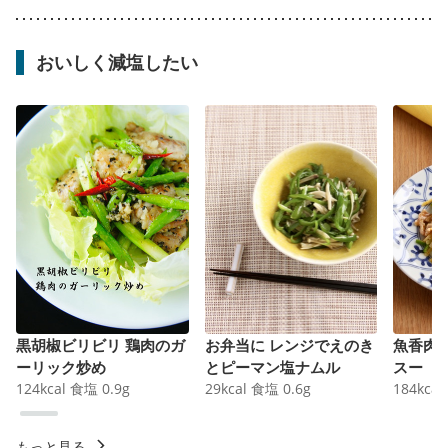
おいしく減塩したい
黒胡椒ビリビリ 鶏肉のガ
お弁当に レンジでえのき
魚香肉
ーリック炒め
とピーマン塩ナムル
スー
124
kcal
食塩
0.9
g
29
kcal
食塩
0.6
g
184
kcal
もっと見る