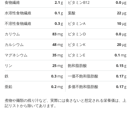
食物繊維
2.1
g
ビタミンB12
0.0
µg
水溶性食物繊維
0.1
g
葉酸
22
µg
不溶性食物繊維
0.3
g
ビタミンA
10
µg
カリウム
83
mg
ビタミンD
0.0
µg
カルシウム
48
mg
ビタミンK
20
µg
マグネシウム
35
mg
ビタミンE
0.1
mg
リン
25
mg
飽和脂肪酸
0.15
g
鉄
0.3
mg
一価不飽和脂肪酸
0.17
g
亜鉛
0.2
mg
多価不飽和脂肪酸
0.17
g
煮物や麺類の残り汁など、実際には食さないと想定される栄養価は、上
記リストから除いてあります。