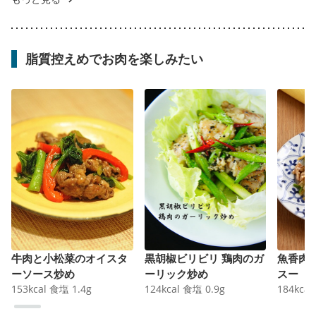
脂質控えめでお肉を楽しみたい
牛肉と小松菜のオイスタ
黒胡椒ビリビリ 鶏肉のガ
魚香肉
ーソース炒め
ーリック炒め
スー
153
kcal
食塩
1.4
g
124
kcal
食塩
0.9
g
184
kcal