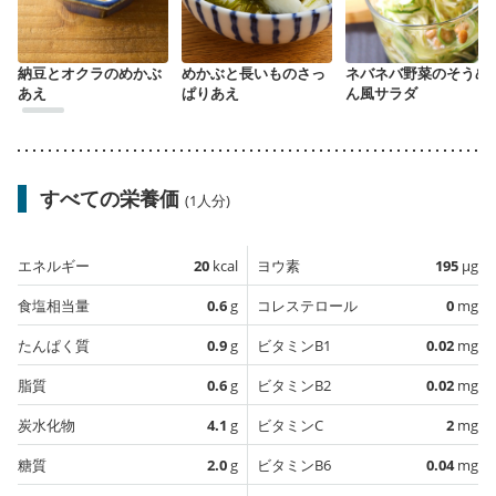
納豆とオクラのめかぶ
めかぶと長いものさっ
ネバネバ野菜のそうめ
あえ
ぱりあえ
ん風サラダ
すべての栄養価
(1人分)
エネルギー
20
kcal
ヨウ素
195
µg
食塩相当量
0.6
g
コレステロール
0
mg
たんぱく質
0.9
g
ビタミンB1
0.02
mg
脂質
0.6
g
ビタミンB2
0.02
mg
炭水化物
4.1
g
ビタミンC
2
mg
糖質
2.0
g
ビタミンB6
0.04
mg