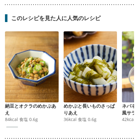
このレシピを見た人に人気のレシピ
納豆とオクラのめかぶあ
めかぶと長いものさっぱ
ネバネ
え
りあえ
風サラ
84
kcal
食塩
0.6
g
36
kcal
食塩
0.6
g
42
kcal