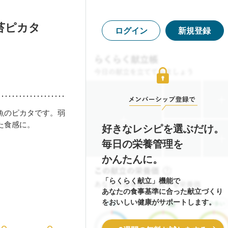
苔ピカタ
ログイン
新規登録
魚のピカタです。弱
た食感に。
好きなレシピを選ぶだけ。
毎日の栄養管理を
かんたんに。
「らくらく献立」機能で
あなたの食事基準に合った献立づくり
をおいしい健康がサポートします。