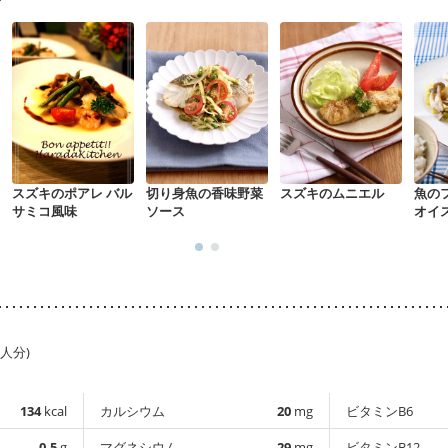
スズキのポアレ バル
切り身魚の香味野菜
スズキのムニエル
魚の
サミコ風味
ソース
オイ
1人分)
134
kcal
カルシウム
20
mg
ビタミンB6
0.5
g
マグネシウム
29
mg
ビタミンB12