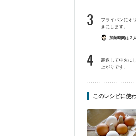
3
フライパンにオ
きにします。
加熱時間は２
4
裏返して中火に
上がりです。
このレシピに使