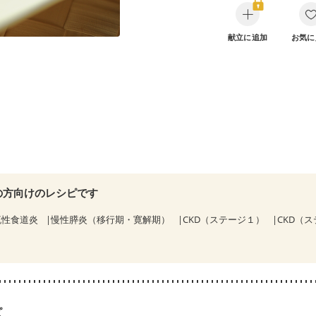
献立に追加
お気に
の方向けのレシピです
流性食道炎
慢性膵炎（移行期・寛解期）
CKD（ステージ１）
CKD（
ピ