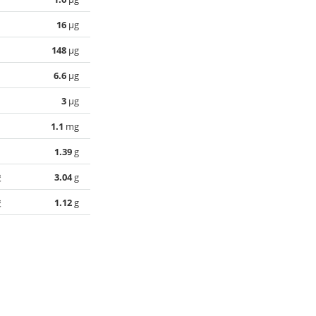
16
µg
148
µg
6.6
µg
3
µg
1.1
mg
1.39
g
酸
3.04
g
酸
1.12
g