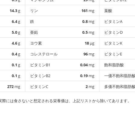
14.3
g
リン
161
mg
葉酸
6.4
g
鉄
0.8
mg
ビタミンA
5.0
g
亜鉛
0.5
mg
ビタミンD
4.6
g
ヨウ素
18
µg
ビタミンK
0.4
g
コレステロール
96
mg
ビタミンE
0.1
g
ビタミンB1
0.04
mg
飽和脂肪酸
0.1
g
ビタミンB2
0.19
mg
一価不飽和脂肪
272
mg
ビタミンC
2
mg
多価不飽和脂肪
実際には食さないと想定される栄養価は、上記リストから除いてあります。