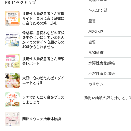
PR ピックアップ
たんぱく質
潰瘍性大腸炎患者さん支援
サイト 自分に合う治療に
脂質
出会うための第一歩を
炭水化物
倦怠感、息切れなどの症状
を年のせいにしていません
糖質
か？そのサイン心臓からの
SOSかもしれません
食物繊維
潰瘍性大腸炎患者さん座談
水溶性食物繊維
会レポート
不溶性食物繊維
大豆中心の朝たんぱくダイ
エットとは!?
カリウム
ツナでたんぱく質をプラス
煮物や麺類の残り汁など、
しましょう
関節リウマチ治療体験談