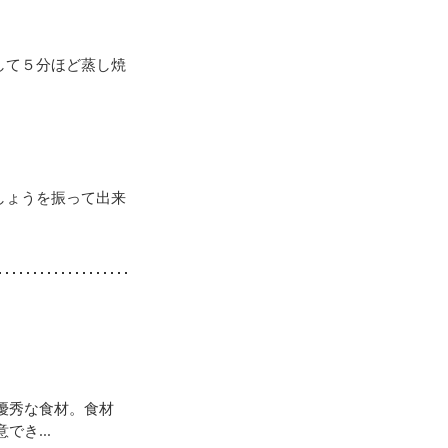
して５分ほど蒸し焼
しょうを振って出来
優秀な食材。食材
き...