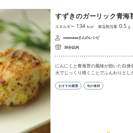
すずきのガーリック青海
134
0.5
エネルギー
食塩相当量
kcal
g
naonaosさんのレシピ
30分以内
にんにくと青海苔の風味が効いた白身
火でじっくり焼くことでふんわりとし
おすすめ厳選
旬の食材