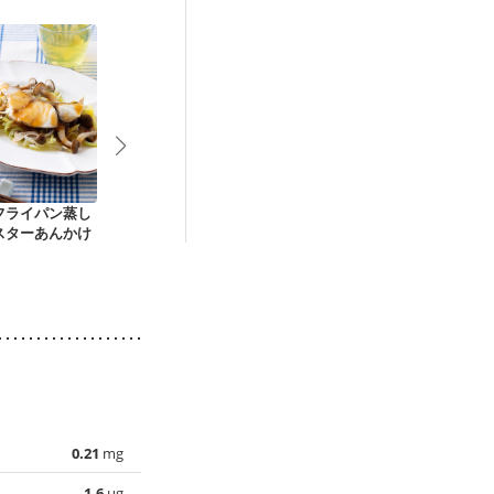
フライパン蒸し
スズキのポアレ アー
簡単 朝食ランチ 電
夏バテ防止に
スターあんかけ
モンドソース
子レンジでオムレツ
とゴーヤー豚
0.21
mg
1.6
µg