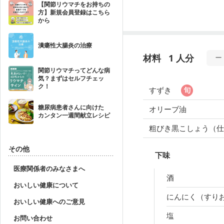
【関節リウマチをお持ちの
方】新規会員登録はこちら
から
潰瘍性大腸炎の治療
材料
1 人分
関節リウマチってどんな病
気？まずはセルフチェッ
ク！
すずき
糖尿病患者さんに向けた
オリーブ油
カンタン一週間献立レシピ
粗びき黒こしょう（仕
その他
下味
医療関係者のみなさまへ
酒
おいしい健康について
にんにく（すり
おいしい健康へのご意見
塩
お問い合わせ