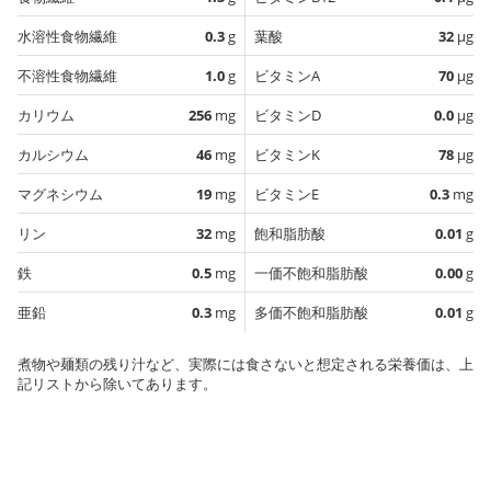
水溶性食物繊維
0.3
g
葉酸
32
µg
不溶性食物繊維
1.0
g
ビタミンA
70
µg
カリウム
256
mg
ビタミンD
0.0
µg
カルシウム
46
mg
ビタミンK
78
µg
マグネシウム
19
mg
ビタミンE
0.3
mg
リン
32
mg
飽和脂肪酸
0.01
g
鉄
0.5
mg
一価不飽和脂肪酸
0.00
g
亜鉛
0.3
mg
多価不飽和脂肪酸
0.01
g
煮物や麺類の残り汁など、実際には食さないと想定される栄養価は、上
記リストから除いてあります。