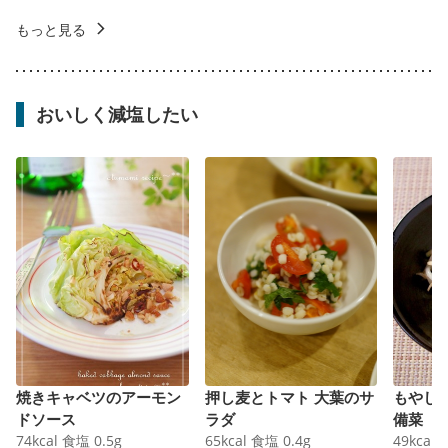
もっと見る
おいしく減塩したい
焼きキャベツのアーモン
押し麦とトマト 大葉のサ
もやし
ドソース
ラダ
備菜
74
kcal
食塩
0.5
g
65
kcal
食塩
0.4
g
49
kcal