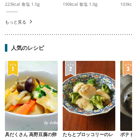
223
kcal
食塩
1.5
g
190
kcal
食塩
1.0
g
103
kcal
もっと見る
人気のレシピ
具だくさん 高野豆腐の卵
たらとブロッコリーのレ
ポテト