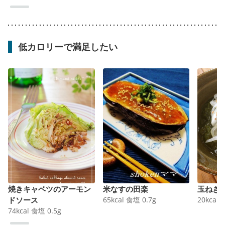
低カロリーで満足したい
焼きキャベツのアーモン
米なすの田楽
玉ねぎ
ドソース
65
kcal
食塩
0.7
g
20
kcal
74
kcal
食塩
0.5
g