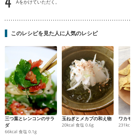
4
Aをかけていただく。
このレシピを見た人に人気のレシピ
三つ葉とレンコンのサラ
玉ねぎとメカブの和え物
ワカモ
ダ
20
kcal
食塩
0.6
g
231
kcal
66
kcal
食塩
0.1
g