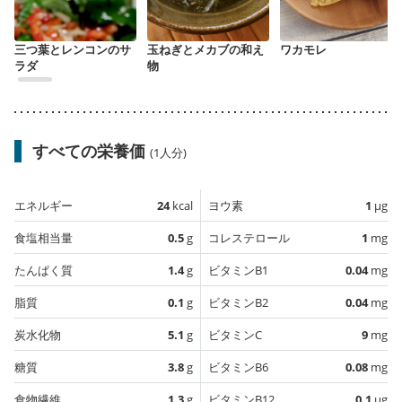
三つ葉とレンコンのサ
玉ねぎとメカブの和え
ワカモレ
ラダ
物
すべての栄養価
(1人分)
エネルギー
24
kcal
ヨウ素
1
µg
食塩相当量
0.5
g
コレステロール
1
mg
たんぱく質
1.4
g
ビタミンB1
0.04
mg
脂質
0.1
g
ビタミンB2
0.04
mg
炭水化物
5.1
g
ビタミンC
9
mg
糖質
3.8
g
ビタミンB6
0.08
mg
食物繊維
1.3
g
ビタミンB12
0.1
µg