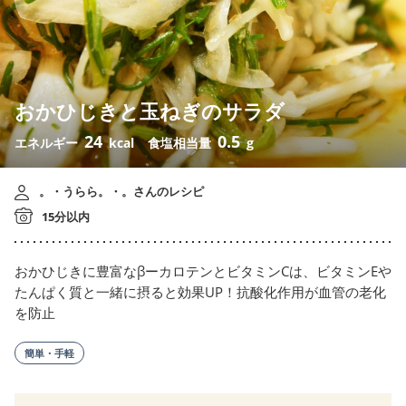
おかひじきと玉ねぎのサラダ
24
0.5
エネルギー
kcal
食塩相当量
g
。・うらら。・。さんのレシピ
15分以内
おかひじきに豊富なβーカロテンとビタミンCは、ビタミンEや
たんぱく質と一緒に摂ると効果UP！抗酸化作用が血管の老化
を防止
簡単・手軽