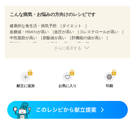
こんな病気・お悩みの方向けのレシピです
健康的な食生活・病気予防
ダイエット
血糖値・HbA1cが高い
血圧が高い
コレステロールが高い
中性脂肪が高い
尿酸値が高い
肝機能の値が高い
腎機能の値が高い
糖尿病（2型）
高血圧
さらに表示する
高尿酸血症（痛風）
非アルコール性脂肪肝
慢性便秘症
過敏性腸症候群（IBS）
睡眠時無呼吸症候群
糖尿病性腎症（第１期）
糖尿病性腎症（第２期）
糖尿病性腎症（第３期）
CKD（ステージ１）
CKD（ステージ２）
CKD（ステージ３a）
CKD（ステージ３b）
透析
乳がん（抗がん剤治療中）
乳がん（ホルモン療法中）
献立に追加
お気に入り
乳がん（放射線治療中）
印刷
乳がん治療を終えた方・経過観察中の方など
産後（ミルク）
骨折
関節リウマチ
乾癬
フレイル（年齢に合わせた体作り）
貧血対策
ニキビ・肌荒れ
妊活中
更年期