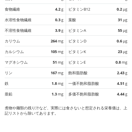
食物繊維
4.2
g
ビタミンB12
0.2
µg
水溶性食物繊維
0.3
g
葉酸
31
µg
不溶性食物繊維
3.9
g
ビタミンA
55
µg
カリウム
264
mg
ビタミンD
0.6
µg
カルシウム
105
mg
ビタミンK
23
µg
マグネシウム
51
mg
ビタミンE
0.8
mg
リン
167
mg
飽和脂肪酸
2.43
g
鉄
1.8
mg
一価不飽和脂肪酸
4.51
g
亜鉛
1.3
mg
多価不飽和脂肪酸
4.44
g
煮物や麺類の残り汁など、実際には食さないと想定される栄養価は、上
記リストから除いてあります。