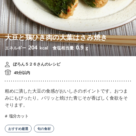
大豆と鶏ひき肉の大葉はさみ焼き
204
0.9
エネルギー
kcal
食塩相当量
g
ぽろん５２６さんのレシピ
45分以内
粗めに潰した大豆の食感がおいしさのポイントです。おつま
みにもぴったり。パリッと焼けた青じそが香ばしく食欲をそ
そります。
塩分カット
おすすめ厳選
旬の食材