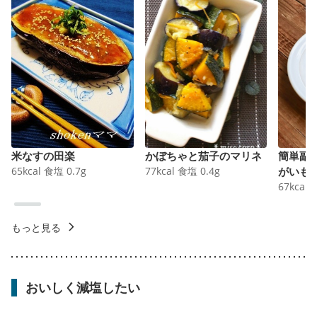
米なすの田楽
かぼちゃと茄子のマリネ
簡単副
65
kcal
食塩
0.7
g
77
kcal
食塩
0.4
g
がいも
67
kcal
もっと見る
おいしく減塩したい