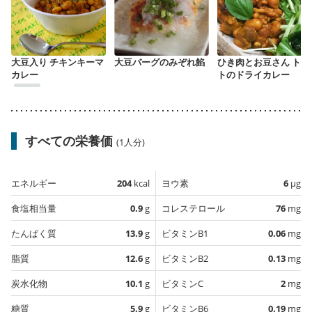
大豆入り チキンキーマ
大豆バーグのみぞれ餡
ひき肉とお豆さん トマ
カレー
トのドライカレー
すべての栄養価
(1人分)
エネルギー
204
kcal
ヨウ素
6
µg
食塩相当量
0.9
g
コレステロール
76
mg
たんぱく質
13.9
g
ビタミンB1
0.06
mg
脂質
12.6
g
ビタミンB2
0.13
mg
炭水化物
10.1
g
ビタミンC
2
mg
糖質
5.9
g
ビタミンB6
0.19
mg