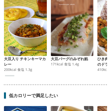
大豆入り チキンキーマカ
大豆バーグのみぞれ餡
ひき肉
レー
171
kcal
食塩
1.4
g
のドラ
200
kcal
食塩
1.3
g
410
kcal
低カロリーで満足したい