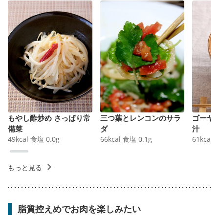
もやし酢炒め さっぱり常
三つ葉とレンコンのサラ
ゴーヤ
備菜
ダ
汁
49
kcal
食塩
0.0
g
66
kcal
食塩
0.1
g
61
kcal
もっと見る
脂質控えめでお肉を楽しみたい