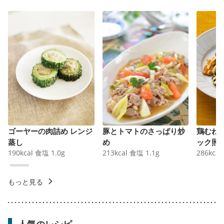
ゴーヤーの肉詰め レンジ
豚とトマトのさっぱり炒
鶏むね
蒸し
め
ック照
190
kcal
食塩
1.0
g
213
kcal
食塩
1.1
g
286
kcal
もっと見る
人気のレシピ