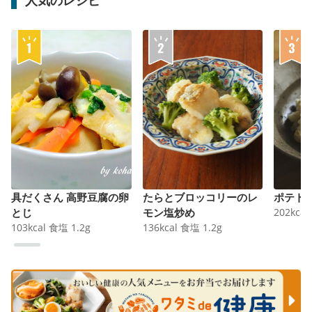
具だくさん 高野豆腐の卵
たらとブロッコリーのレ
ポテト
とじ
モン塩炒め
202
kcal
103
kcal
食塩
1.2
g
136
kcal
食塩
1.2
g