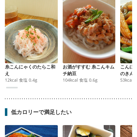
糸こんにゃくのたらこ和
お酒がすすむ 糸こんキム
こんに
え
チ納豆
のきん
12
kcal
食塩
0.4
g
104
kcal
食塩
0.6
g
53
kcal
低カロリーで満足したい