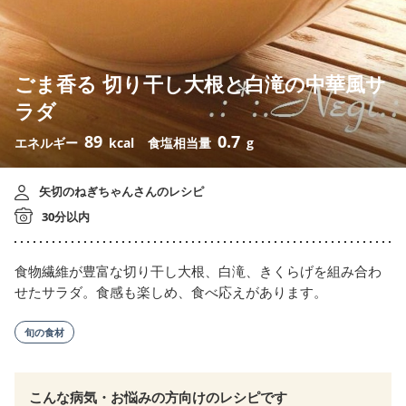
ごま香る 切り干し大根と白滝の中華風サ
ラダ
89
0.7
エネルギー
kcal
食塩相当量
g
矢切のねぎちゃんさんのレシピ
30分以内
食物繊維が豊富な切り干し大根、白滝、きくらげを組み合わ
せたサラダ。食感も楽しめ、食べ応えがあります。
旬の食材
こんな病気・お悩みの方向けのレシピです