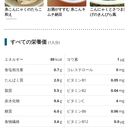
糸こんにゃくのたらこ
お酒がすすむ 糸こんキ
こんにゃくとさつま揚
和え
ムチ納豆
げのきんぴら風
すべての栄養価
(1人分)
エネルギー
89
kcal
ヨウ素
1
µg
食塩相当量
0.7
g
コレステロール
0
mg
たんぱく質
2.0
g
ビタミンB1
0.05
mg
脂質
5.5
g
ビタミンB2
0.04
mg
炭水化物
9.6
g
ビタミンC
4
mg
糖質
6.0
g
ビタミンB6
0.06
mg
食物繊維
3.6
g
ビタミンB12
0.0
µg