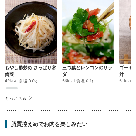
もやし酢炒め さっぱり常
三つ葉とレンコンのサラ
ゴーヤ
備菜
ダ
汁
49
kcal
食塩
0.0
g
66
kcal
食塩
0.1
g
61
kcal
もっと見る
脂質控えめでお肉を楽しみたい