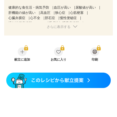
健康的な食生活・病気予防
血圧が高い
尿酸値が高い
肝機能の値が高い
高血圧
狭心症
心筋梗塞
心臓弁膜症
心不全
胆石症
慢性便秘症
過敏性腸症候群（IBS）
睡眠時無呼吸症候群
さらに表示する
糖尿病性腎症（第１期）
糖尿病性腎症（第２期）
CKD（ステージ３a）
乳がん（抗がん剤治療中）
乳がん（ホルモン療法中）
乳がん（放射線治療中）
乳がん治療を終えた方・経過観察中の方など
味の感じ方が変わった
産後（ミルク）
骨折
骨粗しょう症
関節リウマチ
フレイル（年齢に合わせた体作り）
献立に追加
お気に入り
低栄養予防
貧血対策
印刷
ニキビ・肌荒れ
妊活中
更年期