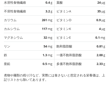
水溶性食物繊維
0.4
g
葉酸
24
µg
不溶性食物繊維
3.2
g
ビタミンA
35
µg
カリウム
261
mg
ビタミンD
0.9
µg
カルシウム
117
mg
ビタミンK
4
µg
マグネシウム
32
mg
ビタミンE
0.1
mg
リン
54
mg
飽和脂肪酸
0.81
g
鉄
1.3
mg
一価不飽和脂肪酸
2.00
g
亜鉛
0.5
mg
多価不飽和脂肪酸
2.33
g
煮物や麺類の残り汁など、実際には食さないと想定される栄養価は、上
記リストから除いてあります。