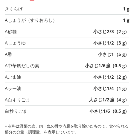
きくらげ
1 g
Aしょうが（すりおろし）
1 g
A砂糖
小さじ2/3（2 g）
Aしょうゆ
小さじ1/2（3 g）
A酢
小さじ1（5 g）
A中華風だしの素
小さじ1/6強（0.5 g）
Aごま油
小さじ1/2（2 g）
Aラー油
小さじ1/4（1 g）
A白すりごま
大さじ1/2強（4 g）
白炒りごま
小さじ1/6（0.5 g）
※ 材料は野菜の皮、肉・魚の骨や内臓を取り除いたもので、食べられる
部分の分量（調理量）を表示しています。