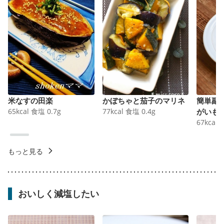
米なすの田楽
かぼちゃと茄子のマリネ
簡単副
65
kcal
食塩
0.7
g
77
kcal
食塩
0.4
g
がいも
67
kcal
もっと見る
おいしく減塩したい