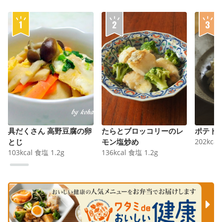
具だくさん 高野豆腐の卵
たらとブロッコリーのレ
ポテト
とじ
モン塩炒め
202
kcal
103
kcal
食塩
1.2
g
136
kcal
食塩
1.2
g