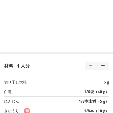
材料
1 人分
切り干し大根
5 g
白滝
1/6袋（40 g）
にんじん
1/8本未満（5 g）
きゅうり
1/8本（10 g）