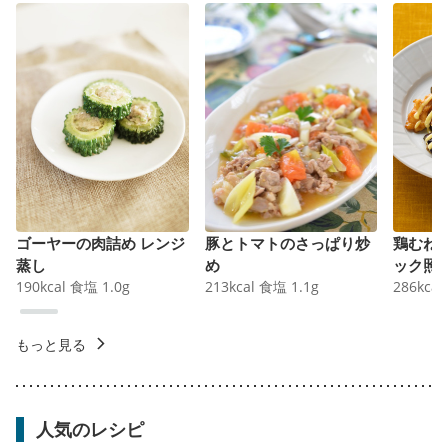
ゴーヤーの肉詰め レンジ
豚とトマトのさっぱり炒
鶏むね
蒸し
め
ック照
190
kcal
食塩
1.0
g
213
kcal
食塩
1.1
g
286
kcal
もっと見る
人気のレシピ