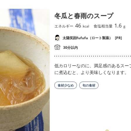
冬瓜と春雨のスープ
46
1.6
エネルギー
食塩相当量
kcal
g
太陽笑顔fufufu（ロート製薬）
[PR]
30分以内
低カロリーなのに、満足感のあるスー
に煮込むと、より美味しくなります。
食材少なめ
旬の食材