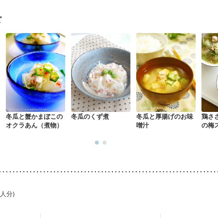
経過観察中の方
大腸がん治療を終えた方・経過観察中の方
大腸がん（
）
味の感じ方が変わった
食欲がない
消化不良
妊娠中(初期)
ピ
になる（初期）
妊婦健診・血圧が気になる（初期）
なる（初期）
妊娠高血圧(中期)
妊娠糖尿病(初期)
産後（母乳）
産
関節リウマチ
貧血対策
ニキビ・肌荒れ
妊活中
更年期
冬瓜と蟹かまぼこの
冬瓜のくず煮
冬瓜と厚揚げのお味
鶏さ
オクラあん（煮物）
噌汁
の梅
1人分)