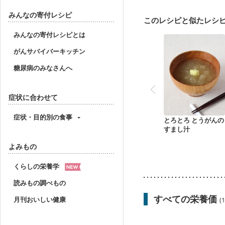
胃がん治療を終えた方・
大腸がん（放射線治療中
みんなの寄付レシピ
このレシピと似たレシ
妊婦健診・体重増加が気
妊婦健診・血糖値が気に
みんなの寄付レシピとは
産後（ミルク）
骨折
がんサバイバーキッチン
糖尿病のみなさんへ
症状に合わせて
症状・目的別の食事
とろとろ とうがんの
すまし汁
よみもの
くらしの栄養学
読みもの調べもの
すべての栄養価
月刊おいしい健康
(