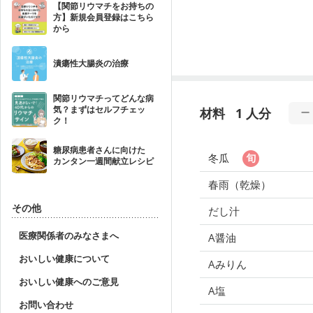
【関節リウマチをお持ちの
方】新規会員登録はこちら
から
潰瘍性大腸炎の治療
関節リウマチってどんな病
気？まずはセルフチェッ
材料
1 人分
ク！
糖尿病患者さんに向けた
冬瓜
カンタン一週間献立レシピ
春雨（乾燥）
その他
だし汁
医療関係者のみなさまへ
A醤油
おいしい健康について
Aみりん
おいしい健康へのご意見
A塩
お問い合わせ