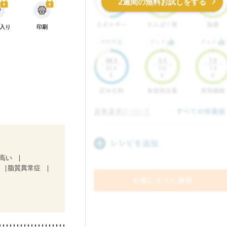
2週間の無料お試しをする
入り
印刷
が高い
脂質異常症
中）
）