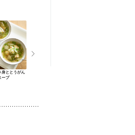
抗がん剤治療中）
後（混合栄養）
さ身ととうがん
夏にぴったり！冬瓜
和なガスパチョ
ぽかぽか 粕
スープ
と海老のトロッとく
ず煮