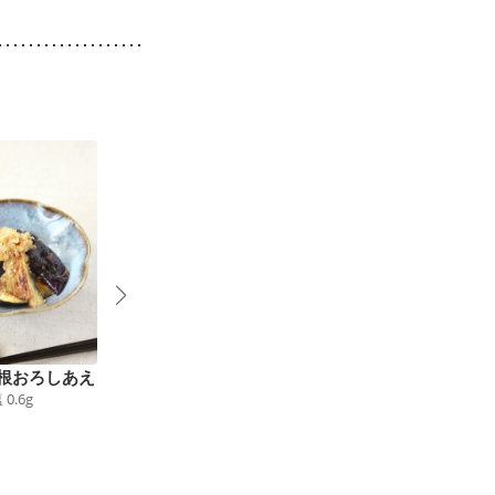
根おろしあえ
簡単 イタリアン風焼
なすの薬味だれ
塩
0.6
g
27
kcal
食塩
0.6
g
き茄子
72
kcal
食塩
0.7
g
4