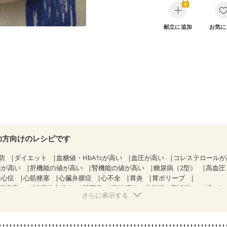
献立に追加
お気に
の方向けのレシピです
防
ダイエット
血糖値・HbA1cが高い
血圧が高い
コレステロール
値が高い
肝機能の値が高い
腎機能の値が高い
糖尿病（2型）
高血圧
狭心症
心筋梗塞
心臓弁膜症
心不全
胃炎
胃ポリープ
腸潰瘍）
逆流性食道炎
胆石症
慢性膵炎（移行期・寛解期）
痔
さらに表示する
クローン病（寛解期）
過敏性腸症候群（IBS）
CKD（ステージ１）
KD（ステージ３a）
乳がん（抗がん剤治療中）
乳がん（ホルモン療法
乳がん治療を終えた方・経過観察中の方など
胃がん（抗がん剤治療中