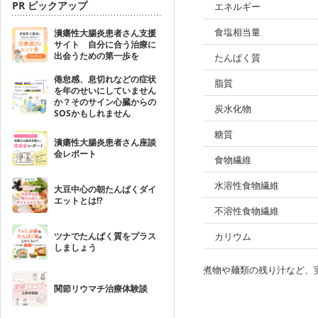
PR ピックアップ
エネルギー
食塩相当量
潰瘍性大腸炎患者さん支援
サイト 自分に合う治療に
出会うための第一歩を
たんぱく質
倦怠感、息切れなどの症状
脂質
を年のせいにしていません
か？そのサイン心臓からの
炭水化物
SOSかもしれません
糖質
潰瘍性大腸炎患者さん座談
会レポート
食物繊維
水溶性食物繊維
大豆中心の朝たんぱくダイ
エットとは!?
不溶性食物繊維
ツナでたんぱく質をプラス
カリウム
しましょう
煮物や麺類の残り汁など、
関節リウマチ治療体験談