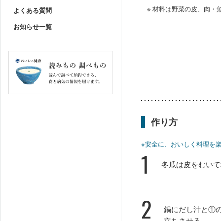
※ 材料は野菜の皮、肉
よくある質問
お知らせ一覧
作り方
※安全に、おいしく料理を
1
冬瓜は皮をむいて
2
鍋にだし汁と①
立ちさせる。