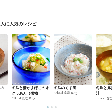
た人に人気のレシピ
んの
冬瓜と蟹かまぼこのオ
冬瓜のくず煮
冬瓜と厚
38
kcal
食塩
0.8
g
クラあん（煮物）
汁
43
kcal
食塩
0.8
g
48
kcal
食