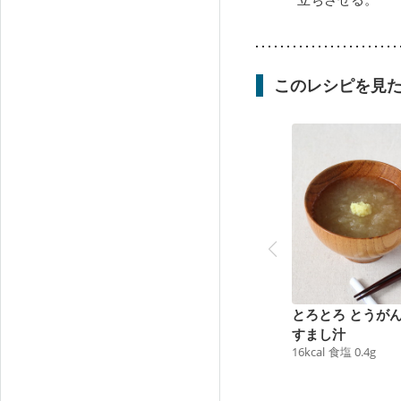
このレシピを見
とろとろ とうが
すまし汁
16
kcal
食塩
0.4
g