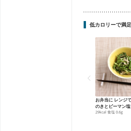
低カロリーで満
お弁当に レンジ
のきとピーマン塩
29
kcal
食塩
0.6
g
ル