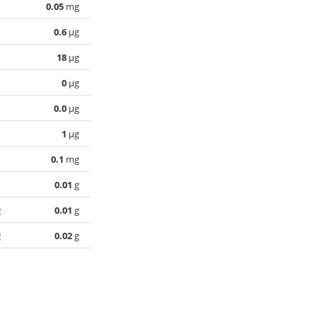
0.05
mg
0.6
µg
18
µg
0
µg
0.0
µg
1
µg
0.1
mg
0.01
g
酸
0.01
g
酸
0.02
g