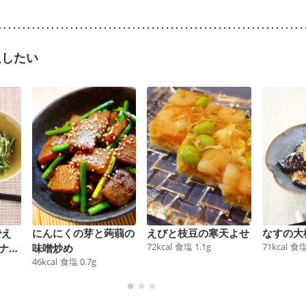
足したい
でえ
にんにくの芽と蒟蒻の
えびと枝豆の寒天よせ
なすの大
72
kcal
食塩
1.1
g
71
kcal
食
ナム
味噌炒め
46
kcal
食塩
0.7
g