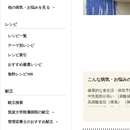
他の病気・お悩みを見る
レシピ
レシピ一覧
テーマ別レシピ
レシピ索引
おすすめ厳選レシピ
無料レシピ100
こんな病気・お悩み
健康的な食生活・病気予
献立
中性脂肪が高い
尿酸
高尿酸血症（痛風）
献立検索
消化性潰瘍（胃・十二指
筑波大学附属病院の献立
潰瘍性大腸炎（寛解期）
CKD（ステージ２）
C
管理栄養士のおすすめ献立
乳がん（放射線治療中）