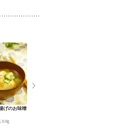
揚げのお味噌
鶏ささ身ととうがんの
夏にぴったり！冬瓜と
4
梅スープ
海老のトロッとくず煮
塩
0.9
g
132
kcal
食塩
1.3
g
57
kcal
食塩
0.8
g