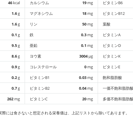
46
kcal
カルシウム
19
mg
ビタミンB6
1.6
g
マグネシウム
18
mg
ビタミンB12
1.6
g
リン
50
mg
葉酸
0.1
g
鉄
0.3
mg
ビタミンA
9.5
g
亜鉛
0.1
mg
ビタミンD
8.6
g
ヨウ素
3004
µg
ビタミンK
0.9
g
コレステロール
0
mg
ビタミンE
0.2
g
ビタミンB1
0.03
mg
飽和脂肪酸
0.7
g
ビタミンB2
0.04
mg
一価不飽和脂肪
262
mg
ビタミンC
20
mg
多価不飽和脂肪
実際には食さないと想定される栄養価は、上記リストから除いてあります。