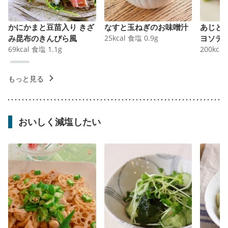
かにかまと豆苗入り きざ
なすと玉ねぎのお味噌汁
あじと
み昆布のきんぴら風
25
kcal
食塩
0.9
g
ヨソテ
69
kcal
食塩
1.1
g
200
kcal
もっと見る
おいしく減塩したい