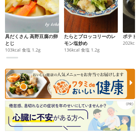
具だくさん 高野豆腐の卵
たらとブロッコリーのレ
ポテト
とじ
モン塩炒め
202
kcal
103
kcal
食塩
1.2
g
136
kcal
食塩
1.2
g