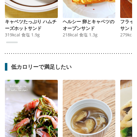
キャベツたっぷり ハムチ
ヘルシー 卵とキャベツの
フライ
ーズホットサンド
オープンサンド
サンド
319
kcal
食塩
1.9
g
218
kcal
食塩
1.3
g
279
kcal
低カロリーで満足したい