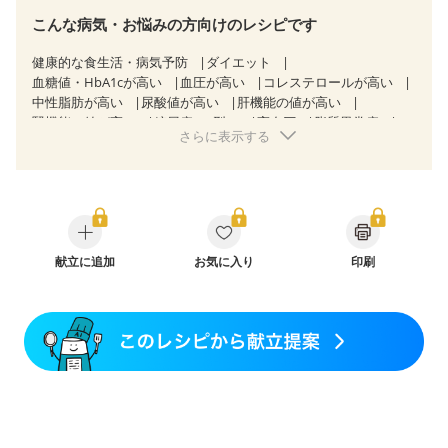
こんな病気・お悩みの方向けのレシピです
健康的な食生活・病気予防
ダイエット
血糖値・HbA1cが高い
血圧が高い
コレステロールが高い
中性脂肪が高い
尿酸値が高い
肝機能の値が高い
腎機能の値が高い
糖尿病（2型）
高血圧
脂質異常症
さらに表示する
高尿酸血症（痛風）
狭心症
心筋梗塞
心臓弁膜症
心不全
胃ポリープ
胆石症
慢性膵炎（移行期・寛解期）
非アルコール性脂肪肝
慢性便秘症
過敏性腸症候群（IBS）
睡眠時無呼吸症候群
糖尿病性腎症（第１期）
糖尿病性腎症（第２期）
糖尿病性腎症（第３期）
CKD（ステージ１）
CKD（ステージ２）
献立に追加
CKD（ステージ３a）
お気に入り
印刷
CKD（ステージ３b）
乳がん（抗がん剤治療中）
乳がん（ホルモン療法中）
乳がん（放射線治療中）
乳がん治療を終えた方・経過観察中の方など
産後（ミルク）
骨折
骨粗しょう症
関節リウマチ
フレイル（年齢に合わせた体作り）
低栄養予防
貧血対策
ニキビ・肌荒れ
妊活中
更年期