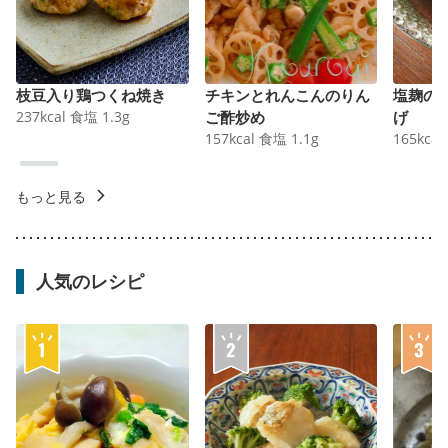
枝豆入り鶏つくね焼き
チキンとれんこんのりん
塩麹の
237
kcal
食塩
1.3
g
ご酢炒め
げ
157
kcal
食塩
1.1
g
165
kcal
もっと見る
人気のレシピ