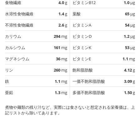
食物繊維
4.0
g
ビタミンB12
1.0
µg
水溶性食物繊維
1.4
g
葉酸
65
µg
不溶性食物繊維
2.6
g
ビタミンA
54
µg
カリウム
294
mg
ビタミンD
1.2
µg
カルシウム
161
mg
ビタミンK
53
µg
マグネシウム
36
mg
ビタミンE
1.1
mg
リン
260
mg
飽和脂肪酸
4.12
g
鉄
1.1
mg
一価不飽和脂肪酸
3.09
g
亜鉛
1.3
mg
多価不飽和脂肪酸
1.50
g
煮物や麺類の残り汁など、実際には食さないと想定される栄養価は、上
記リストから除いてあります。