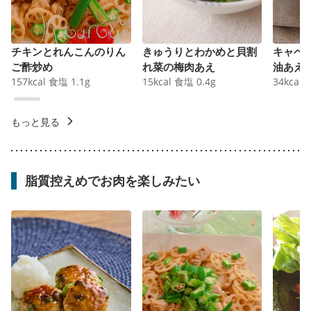
チキンとれんこんのりん
きゅうりとわかめと貝割
キャベ
ご酢炒め
れ菜の梅肉あえ
油あえ
157
kcal
食塩
1.1
g
15
kcal
食塩
0.4
g
34
kcal
もっと見る
脂質控えめでお肉を楽しみたい