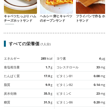
キャベツたっぷり ハム
ヘルシー 卵とキャベツ
フライパンで作る ホッ
チーズホットサンド
のオープンサンド
トサンド
すべての栄養価
(1人分)
エネルギー
285
kcal
ヨウ素
4
µg
食塩相当量
1.7
g
コレステロール
33
mg
たんぱく質
17.0
g
ビタミンB1
0.08
mg
脂質
9.9
g
ビタミンB2
0.14
mg
炭水化物
35.5
g
ビタミンC
23
mg
糖質
31.5
g
ビタミンB6
0.20
mg