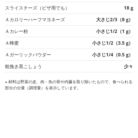
スライスチーズ（ピザ用でも）
18 g
Ａカロリーハーフマヨネーズ
大さじ2/3（8 g）
Ａカレー粉
小さじ1/2（1 g）
Ａ蜂蜜
小さじ1/2（3.5 g）
Ａガーリックパウダー
小さじ1/4（0.5 g）
粗挽き黒こしょう
少々
※ 材料は野菜の皮、肉・魚の骨や内臓を取り除いたもので、食べられる
部分の分量（調理量）を表示しています。