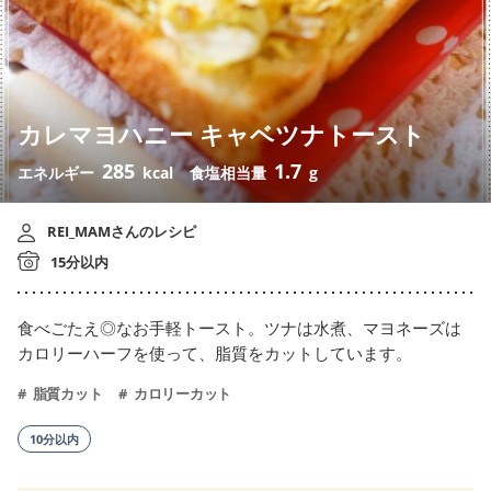
カレマヨハニー キャベツナトースト
285
1.7
エネルギー
kcal
食塩相当量
g
REI_MAMさんのレシピ
15分以内
食べごたえ◎なお手軽トースト。ツナは水煮、マヨネーズは
カロリーハーフを使って、脂質をカットしています。
脂質カット
カロリーカット
10分以内