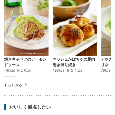
焼きキャベツのアーモン
マッシュかぼちゃの豚肉
アボカ
ドソース
巻き照り焼き
リネ
74
kcal
食塩
0.5
g
198
kcal
食塩
1.2
g
79
kcal
もっと見る
おいしく減塩したい