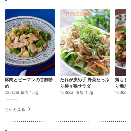
豚肉とピーマンの甘酢炒
たれが決め手 野菜たっぷ
鶏もも
め
り棒々鶏サラダ
り焼き
223
kcal
食塩
1.5
g
138
kcal
食塩
1.2
g
160
kcal
もっと見る