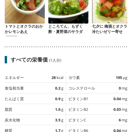
トマトとオクラのおか
ところてん、もずく
七夕に 梅酒とオクラの
かレモンあえ
酢・夏野菜のサラダ
冷たいゼリー寄せ
すべての栄養価
(1人分)
エネルギー
28
kcal
ヨウ素
195
µg
食塩相当量
0.2
g
コレステロール
0
mg
たんぱく質
0.9
g
ビタミンB1
0.04
mg
脂質
1.6
g
ビタミンB2
0.03
mg
炭水化物
3.5
g
ビタミンC
6
mg
糖質
1.7
g
ビタミンB6
0.04
mg