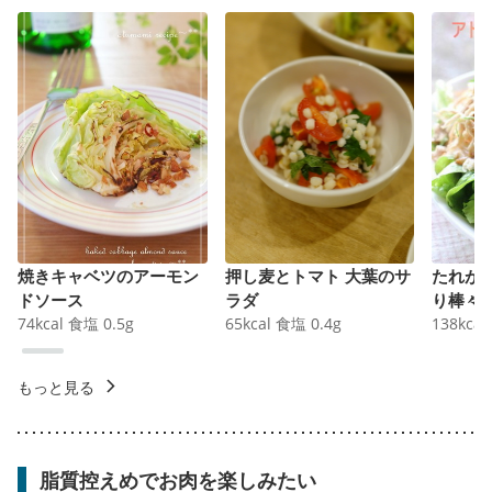
焼きキャベツのアーモン
押し麦とトマト 大葉のサ
たれが
ドソース
ラダ
り棒々
74
kcal
食塩
0.5
g
65
kcal
食塩
0.4
g
138
kcal
もっと見る
脂質控えめでお肉を楽しみたい