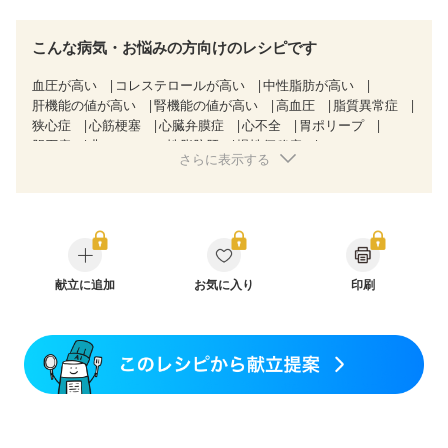
こんな病気・お悩みの方向けのレシピです
血圧が高い
コレステロールが高い
中性脂肪が高い
肝機能の値が高い
腎機能の値が高い
高血圧
脂質異常症
狭心症
心筋梗塞
心臓弁膜症
心不全
胃ポリープ
胆石症
非アルコール性脂肪肝
慢性便秘症
さらに表示する
過敏性腸症候群（IBS）
睡眠時無呼吸症候群
糖尿病性腎症（第１期）
糖尿病性腎症（第２期）
糖尿病性腎症（第３期）
CKD（ステージ１）
CKD（ステージ２）
CKD（ステージ３a）
乳がん（抗がん剤治療中）
乳がん（ホルモン療法中）
乳がん（放射線治療中）
乳がん治療を終えた方・経過観察中の方など
献立に追加
お気に入り
印刷
飲み込みにくい
食欲がない
産後（ミルク）
骨折
骨粗しょう症
関節リウマチ
低栄養予防
貧血対策
ニキビ・肌荒れ
更年期