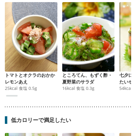
トマトとオクラのおかか
ところてん、もずく酢・
七夕に
レモンあえ
夏野菜のサラダ
たいゼ
25
kcal
食塩
0.5
g
16
kcal
食塩
0.3
g
54
kcal
低カロリーで満足したい