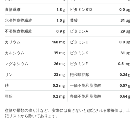
食物繊維
1.8
g
ビタミンB12
0.0
µg
水溶性食物繊維
1.0
g
葉酸
31
µg
不溶性食物繊維
0.9
g
ビタミンA
29
µg
カリウム
168
mg
ビタミンD
0.0
µg
カルシウム
35
mg
ビタミンK
31
µg
マグネシウム
26
mg
ビタミンE
0.5
mg
リン
23
mg
飽和脂肪酸
0.24
g
鉄
0.2
mg
一価不飽和脂肪酸
0.57
g
亜鉛
0.2
mg
多価不飽和脂肪酸
0.64
g
煮物や麺類の残り汁など、実際には食さないと想定される栄養価は、上
記リストから除いてあります。