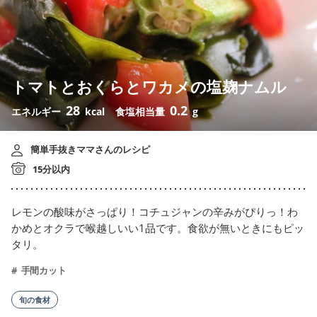
トマトとおくらとワカメの塩麹ナムル
28
0.2
エネルギー
kcal
食塩相当量
g
簡単手抜きママさんのレシピ
15分以内
レモンの酸味がさっぱり！コチュジャンの辛みがぴりっ！わ
かめとオクラで喉越しいい1品です。食欲が無いときにもピッ
タリ。
手間カット
旬の食材