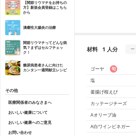
【関節リウマチをお持ちの
方】新規会員登録はこちら
から
潰瘍性大腸炎の治療
関節リウマチってどんな病
気？まずはセルフチェッ
材料
1 人分
ク！
糖尿病患者さんに向けた
ゴーヤ
カンタン一週間献立レシピ
塩
その他
釜揚げ桜えび
医療関係者のみなさまへ
カッテージチーズ
おいしい健康について
Aオリーブ油
おいしい健康へのご意見
A白ワインビネガー
お問い合わせ