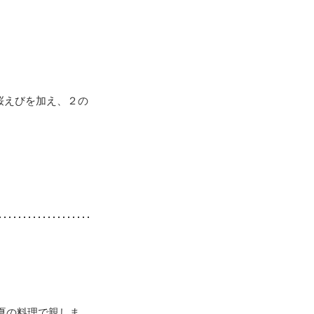
桜えびを加え、２の
夏の料理で親しま