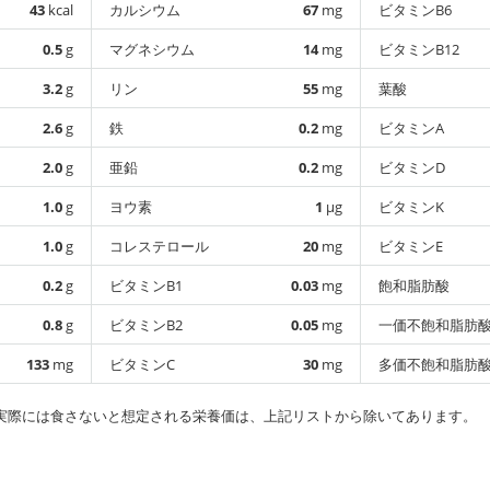
43
kcal
カルシウム
67
mg
ビタミンB6
0.5
g
マグネシウム
14
mg
ビタミンB12
3.2
g
リン
55
mg
葉酸
2.6
g
鉄
0.2
mg
ビタミンA
2.0
g
亜鉛
0.2
mg
ビタミンD
1.0
g
ヨウ素
1
µg
ビタミンK
1.0
g
コレステロール
20
mg
ビタミンE
0.2
g
ビタミンB1
0.03
mg
飽和脂肪酸
0.8
g
ビタミンB2
0.05
mg
一価不飽和脂肪
133
mg
ビタミンC
30
mg
多価不飽和脂肪
実際には食さないと想定される栄養価は、上記リストから除いてあります。