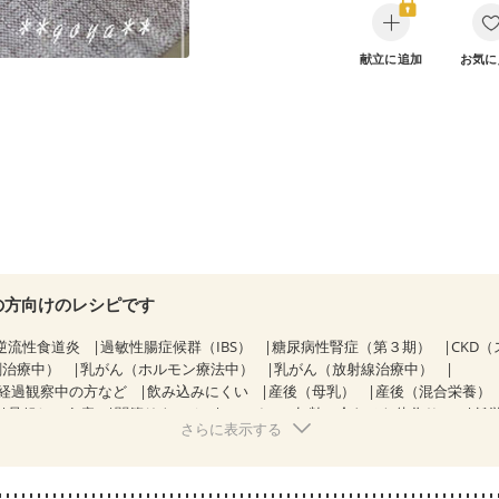
献立に追加
お気に
の方向けのレシピです
逆流性食道炎
過敏性腸症候群（IBS）
糖尿病性腎症（第３期）
CKD
剤治療中）
乳がん（ホルモン療法中）
乳がん（放射線治療中）
経過観察中の方など
飲み込みにくい
産後（母乳）
産後（混合栄養）
骨粗しょう症
関節リウマチ
フレイル（年齢に合わせた体作り）
低
さらに表示する
荒れ
妊活中
更年期