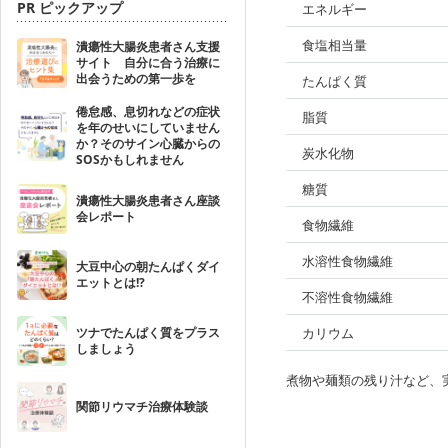
PR ピックアップ
エネルギー
食塩相当量
潰瘍性大腸炎患者さん支援
サイト 自分に合う治療に
出会うための第一歩を
たんぱく質
倦怠感、息切れなどの症状
脂質
を年のせいにしていません
か？そのサイン心臓からの
炭水化物
SOSかもしれません
糖質
潰瘍性大腸炎患者さん座談
会レポート
食物繊維
水溶性食物繊維
大豆中心の朝たんぱくダイ
エットとは!?
不溶性食物繊維
ツナでたんぱく質をプラス
カリウム
しましょう
煮物や麺類の残り汁など、
関節リウマチ治療体験談