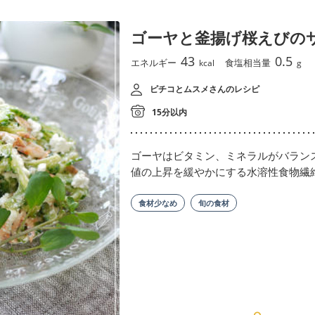
ゴーヤと釜揚げ桜えびの
43
0.5
エネルギー
食塩相当量
kcal
g
ピチコとムスメさんのレシピ
15分以内
ゴーヤはビタミン、ミネラルがバラン
値の上昇を緩やかにする水溶性食物繊
食材少なめ
旬の食材