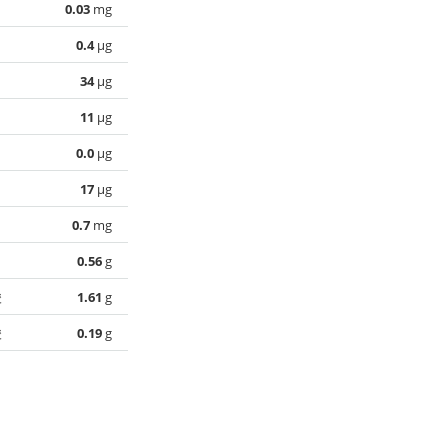
0.03
mg
0.4
µg
34
µg
11
µg
0.0
µg
17
µg
0.7
mg
0.56
g
酸
1.61
g
酸
0.19
g