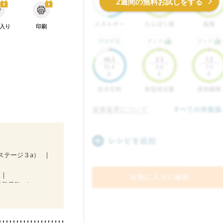
2週間の無料お試しをする
入り
印刷
（ステージ３a）
栄養予防