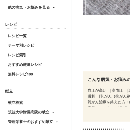
他の病気・お悩みを見る
レシピ
レシピ一覧
テーマ別レシピ
レシピ索引
おすすめ厳選レシピ
無料レシピ100
こんな病気・お悩み
血圧が高い
高血圧
献立
透析
乳がん（抗がん
乳がん治療を終えた方・
献立検索
産後（ミルク）
骨折
筑波大学附属病院の献立
貧血対策
ニキビ・肌
管理栄養士のおすすめ献立