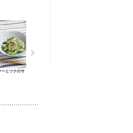
ヤーとツナのサ
ゴーヤーのおひたし
沖縄料理 ゴーヤサラ
ゴーヤーの梅
ダ
え