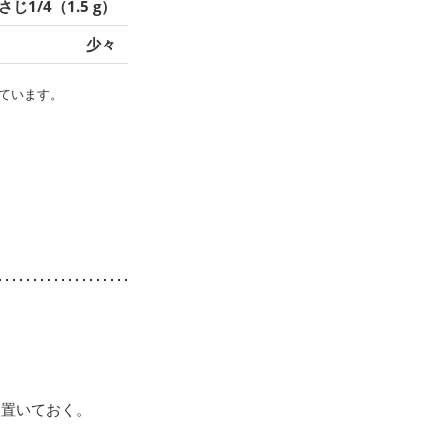
さじ1/4（1.5 g）
少々
ています。
し置いておく。