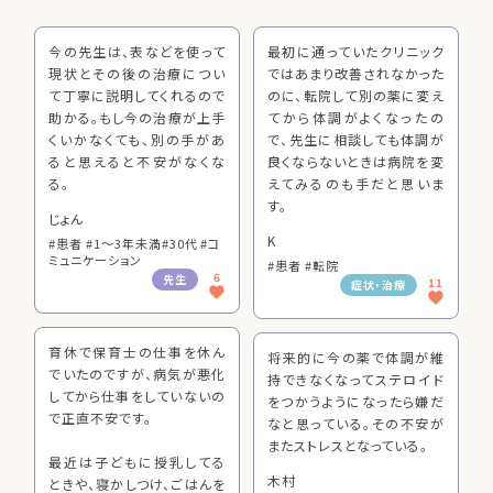
今の先生は、表などを使って
最初に通っていたクリニック
現状とその後の治療につい
ではあまり改善されなかった
て丁寧に説明してくれるので
のに、転院して別の薬に変え
助かる。もし今の治療が上手
てから体調がよくなったの
くいかなくても、別の手があ
で、先生に相談しても体調が
ると思えると不安がなくな
良くならないときは病院を変
る。
えてみるのも手だと思いま
す。
じょん
K
#患者 #1～3年未満
#30代 #コ
ミュニケーション
#患者 #転院
6
先生
11
症状・治療
育休で保育士の仕事を休ん
将来的に今の薬で体調が維
でいたのですが、病気が悪化
持できなくなってステロイド
してから仕事をしていないの
をつかうようになったら嫌だ
で正直不安です。
なと思っている。その不安が
またストレスとなっている。
最近は子どもに授乳してる
木村
ときや、寝かしつけ、ごはんを