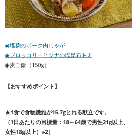
◉塩麹のポーク肉じゃが
◉ブロッコリーとツナの塩昆布あえ
◉麦ご飯（150g）
【おすすめポイント】
★1食で食物繊維が15.7gとれる献立です。
（1日あたりの目標量：18～64歳で男性21g以上、
女性18g以上）※2）