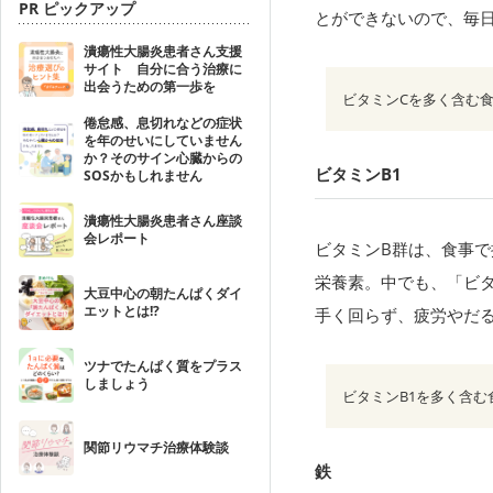
PR ピックアップ
とができないので、毎日
潰瘍性大腸炎患者さん支援
サイト 自分に合う治療に
出会うための第一歩を
ビタミンCを多く含む
倦怠感、息切れなどの症状
を年のせいにしていません
か？そのサイン心臓からの
ビタミンB1
SOSかもしれません
潰瘍性大腸炎患者さん座談
会レポート
ビタミンB群は、食事
栄養素。中でも、「ビ
大豆中心の朝たんぱくダイ
エットとは!?
手く回らず、疲労やだる
ツナでたんぱく質をプラス
しましょう
ビタミンB1を多く含
関節リウマチ治療体験談
鉄