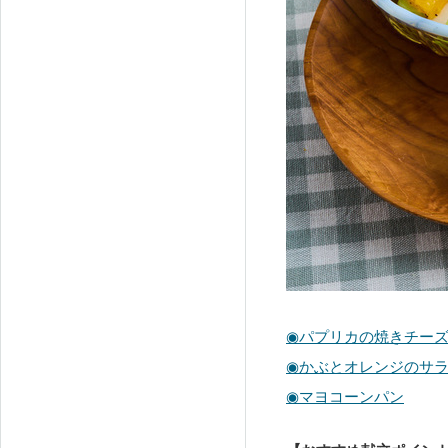
◉パプリカの焼きチー
◉かぶとオレンジのサ
◉マヨコーンパン