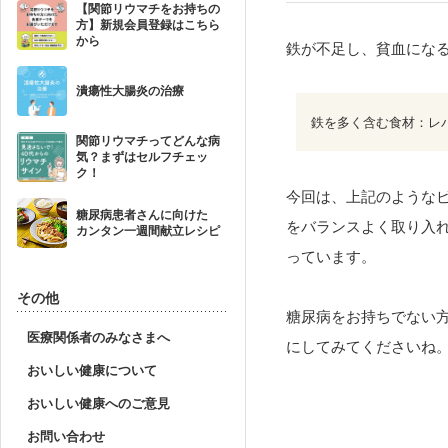
【関節リウマチをお持ちの
方】新規会員登録はこちら
から
鉄が不足し、貧血にな
潰瘍性大腸炎の治療
鉄を多く含む食材：レ
関節リウマチってどんな病
気？まずはセルフチェッ
ク！
今回は、上記のような
糖尿病患者さんに向けた
をバランスよく取り入
カンタン一週間献立レシピ
っています。
その他
糖尿病をお持ちでない方
医療関係者のみなさまへ
にしてみてくださいね
おいしい健康について
おいしい健康へのご意見
お問い合わせ