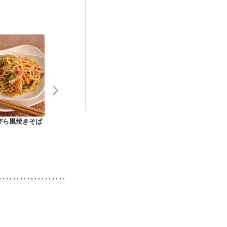
後（混合栄養）
）
低栄養予防
ぴら風焼きそば
牛肉とキャベツの塩
えびとにらの焼きそ
ねぎたっぷり
レモン焼きそば
ば
きそば