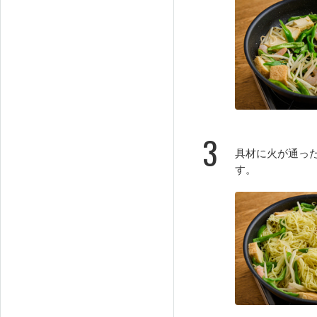
3
具材に火が通っ
す。