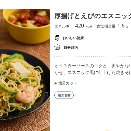
厚揚げとえびのエスニッ
420
1.6
エネルギー
食塩相当量
kcal
g
おいしい健康
15分以内
オイスターソースのコクと、爽やかな
かせ、エスニック風に仕上げた焼きそ
塩分カット
旬の食材