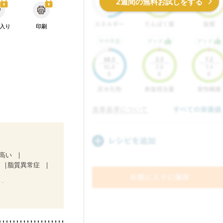
2週間の無料お試しをする
入り
印刷
が高い
脂質異常症
）
ど
食欲がない