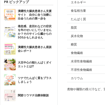
PR ピックアップ
エネルギー
食塩相当量
潰瘍性大腸炎患者さん支援
サイト 自分に合う治療に
出会うための第一歩を
たんぱく質
倦怠感、息切れなどの症状
脂質
を年のせいにしていません
か？そのサイン心臓からの
炭水化物
SOSかもしれません
糖質
潰瘍性大腸炎患者さん座談
会レポート
食物繊維
水溶性食物繊維
大豆中心の朝たんぱくダイ
エットとは!?
不溶性食物繊維
ツナでたんぱく質をプラス
カリウム
しましょう
煮物や麺類の残り汁など、
関節リウマチ治療体験談