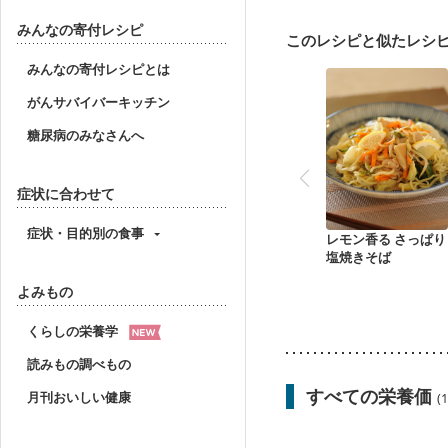
妊娠中(初期)
妊婦健診
妊婦健診・血糖値が気に
みんなの寄付レシピ
このレシピと似たレシ
産後（ミルク）
骨折
貧血対策
ニキビ・肌
みんなの寄付レシピとは
がんサバイバーキッチン
糖尿病のみなさんへ
症状に合わせて
症状・目的別の食事
レモン香る さっぱり
塩焼きそば
よみもの
くらしの栄養学
読みもの調べもの
すべての栄養価
月刊おいしい健康
(