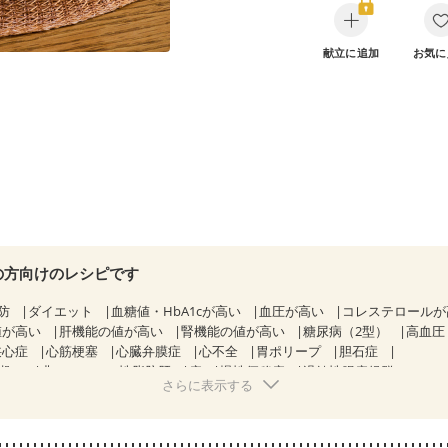
献立に追加
お気に
の方向けのレシピです
防
ダイエット
血糖値・HbA1cが高い
血圧が高い
コレステロール
値が高い
肝機能の値が高い
腎機能の値が高い
糖尿病（2型）
高血圧
狭心症
心筋梗塞
心臓弁膜症
心不全
胃ポリープ
胆石症
期）
非アルコール性脂肪肝
痔
慢性便秘症
過敏性腸症候群（IBS）
さらに表示する
糖尿病性腎症（第１期）
糖尿病性腎症（第２期）
糖尿病性腎症（第３期
KD（ステージ２）
CKD（ステージ３b）
乳がん（抗がん剤治療中）
）
乳がん（放射線治療中）
乳がん治療を終えた方・経過観察中の方な