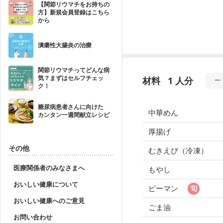
【関節リウマチをお持ちの
方】新規会員登録はこちら
から
潰瘍性大腸炎の治療
関節リウマチってどんな病
気？まずはセルフチェッ
材料
1 人分
ク！
糖尿病患者さんに向けた
中華めん
カンタン一週間献立レシピ
厚揚げ
その他
むきえび（冷凍）
医療関係者のみなさまへ
もやし
おいしい健康について
ピーマン
おいしい健康へのご意見
ごま油
お問い合わせ