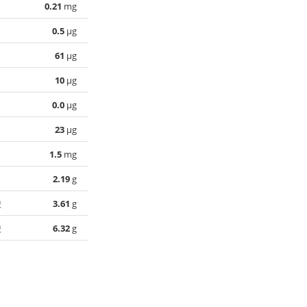
0.21
mg
0.5
µg
61
µg
10
µg
0.0
µg
23
µg
1.5
mg
2.19
g
酸
3.61
g
酸
6.32
g