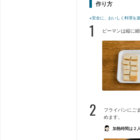
作り方
※安全に、おいしく料理を
1
ピーマンは縦に細
2
フライパンにご
めます。
加熱時間は２