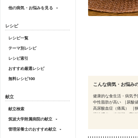
他の病気・お悩みを見る
レシピ
レシピ一覧
テーマ別レシピ
レシピ索引
おすすめ厳選レシピ
無料レシピ100
こんな病気・お悩み
健康的な食生活・病気予
献立
中性脂肪が高い
尿酸
高尿酸血症（痛風）
献立検索
慢性膵炎（移行期・寛解
筑波大学附属病院の献立
睡眠時無呼吸症候群
CKD（ステージ１）
C
管理栄養士のおすすめ献立
乳がん（ホルモン療法中