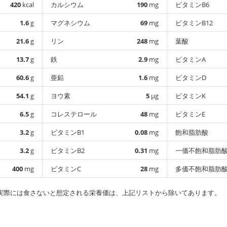
420
kcal
カルシウム
190
mg
ビタミンB6
1.6
g
マグネシウム
69
mg
ビタミンB12
21.6
g
リン
248
mg
葉酸
13.7
g
鉄
2.9
mg
ビタミンA
60.6
g
亜鉛
1.6
mg
ビタミンD
54.1
g
ヨウ素
5
µg
ビタミンK
6.5
g
コレステロール
48
mg
ビタミンE
3.2
g
ビタミンB1
0.08
mg
飽和脂肪酸
3.2
g
ビタミンB2
0.31
mg
一価不飽和脂肪
400
mg
ビタミンC
28
mg
多価不飽和脂肪
実際には食さないと想定される栄養価は、上記リストから除いてあります。