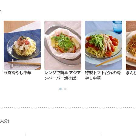
・体重増加が気になる（初期）
妊婦健診・血圧が気になる（初期）
なる（初期）
妊娠高血圧(中期)
妊娠糖尿病(初期)
産後（母乳）
産
ピ
骨粗しょう症
関節リウマチ
乾癬
フレイル（年齢に合わせた体作り
荒れ
妊活中
更年期
豆腐冷やし中華
レンジで簡単 アジア
特製トマトだれの冷
きん
ンペーパー焼そば
やし中華
1人分)