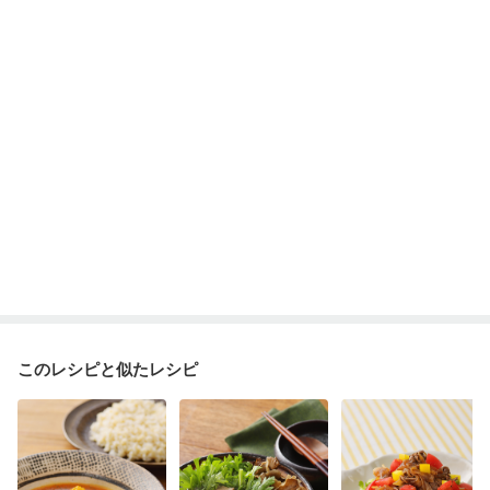
妊娠糖尿病(初期)
産後（母乳）
産後（混合栄養）
産後（ミルク）
骨折
乾癬
フレイル（年齢に合わせた体作り）
貧血対策
ニキビ・肌荒れ
妊活中
更年期
このレシピと似たレシピ