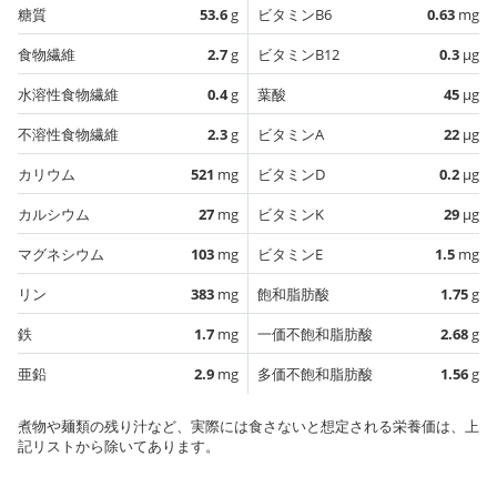
糖質
53.6
g
ビタミンB6
0.63
mg
食物繊維
2.7
g
ビタミンB12
0.3
µg
水溶性食物繊維
0.4
g
葉酸
45
µg
不溶性食物繊維
2.3
g
ビタミンA
22
µg
カリウム
521
mg
ビタミンD
0.2
µg
カルシウム
27
mg
ビタミンK
29
µg
マグネシウム
103
mg
ビタミンE
1.5
mg
リン
383
mg
飽和脂肪酸
1.75
g
鉄
1.7
mg
一価不飽和脂肪酸
2.68
g
亜鉛
2.9
mg
多価不飽和脂肪酸
1.56
g
煮物や麺類の残り汁など、実際には食さないと想定される栄養価は、上
記リストから除いてあります。