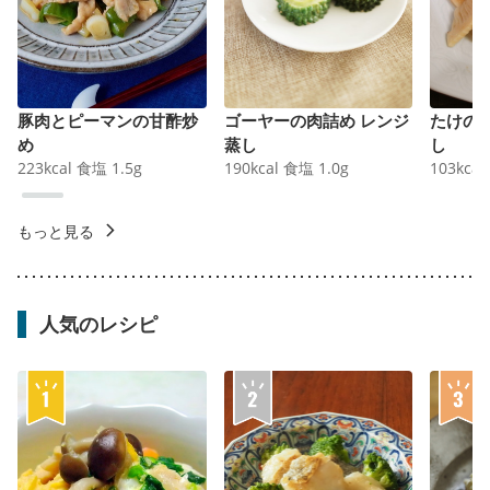
豚肉とピーマンの甘酢炒
ゴーヤーの肉詰め レンジ
たけの
め
蒸し
し
223
kcal
食塩
1.5
g
190
kcal
食塩
1.0
g
103
kcal
もっと見る
人気のレシピ