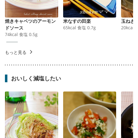
焼きキャベツのアーモン
米なすの田楽
玉ねぎ
ドソース
65
kcal
食塩
0.7
g
20
kcal
74
kcal
食塩
0.5
g
もっと見る
おいしく減塩したい