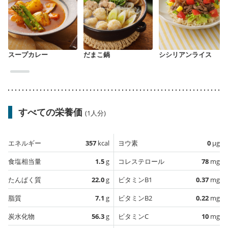
スープカレー
だまこ鍋
シシリアンライス
すべての栄養価
(1人分)
エネルギー
357
kcal
ヨウ素
0
µg
食塩相当量
1.5
g
コレステロール
78
mg
たんぱく質
22.0
g
ビタミンB1
0.37
mg
脂質
7.1
g
ビタミンB2
0.22
mg
炭水化物
56.3
g
ビタミンC
10
mg