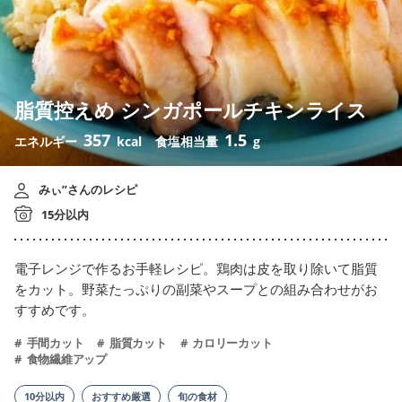
脂質控えめ シンガポールチキンライス
357
1.5
エネルギー
kcal
食塩相当量
g
みぃ”さんのレシピ
15分以内
電子レンジで作るお手軽レシピ。鶏肉は皮を取り除いて脂質
をカット。野菜たっぷりの副菜やスープとの組み合わせがお
すすめです。
手間カット
脂質カット
カロリーカット
食物繊維アップ
10分以内
おすすめ厳選
旬の食材