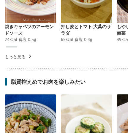
焼きキャベツのアーモン
押し麦とトマト 大葉のサ
もやし
ドソース
ラダ
備菜
74
kcal
食塩
0.5
g
65
kcal
食塩
0.4
g
49
kcal
もっと見る
脂質控えめでお肉を楽しみたい