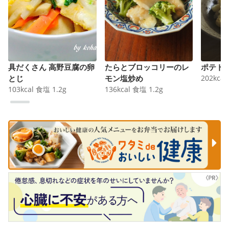
具だくさん 高野豆腐の卵
たらとブロッコリーのレ
ポテト
とじ
モン塩炒め
202
kcal
103
kcal
食塩
1.2
g
136
kcal
食塩
1.2
g