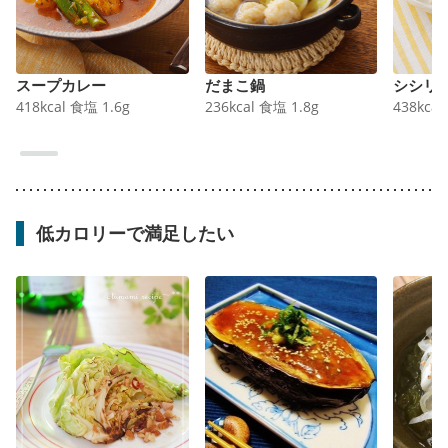
スープカレー
だまこ鍋
シシリ
418
kcal
食塩
1.6
g
236
kcal
食塩
1.8
g
438
kcal
低カロリーで満足したい