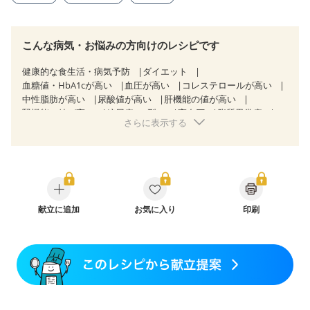
こんな病気・お悩みの方向けのレシピです
健康的な食生活・病気予防
ダイエット
血糖値・HbA1cが高い
血圧が高い
コレステロールが高い
中性脂肪が高い
尿酸値が高い
肝機能の値が高い
腎機能の値が高い
糖尿病（2型）
高血圧
脂質異常症
さらに表示する
高尿酸血症（痛風）
狭心症
心筋梗塞
心臓弁膜症
心不全
胃炎
胃ポリープ
消化性潰瘍（胃・十二指腸潰瘍）
逆流性食道炎
胆石症
慢性膵炎（移行期・寛解期）
痔
慢性便秘症
過敏性腸症候群（IBS）
糖尿病性腎症（第１期）
糖尿病性腎症（第２期）
糖尿病性腎症（第３期）
CKD（ステージ１）
献立に追加
CKD（ステージ２）
お気に入り
印刷
CKD（ステージ３a）
CKD（ステージ３b）
乳がん（抗がん剤治療中）
乳がん（ホルモン療法中）
乳がん（放射線治療中）
乳がん治療を終えた方・経過観察中の方など
妊娠中(初期)
妊婦健診・体重増加が気になる（初期）
妊婦健診・血圧が気になる（初期）
妊婦健診・血糖値が気になる（初期）
妊娠高血圧(中期)