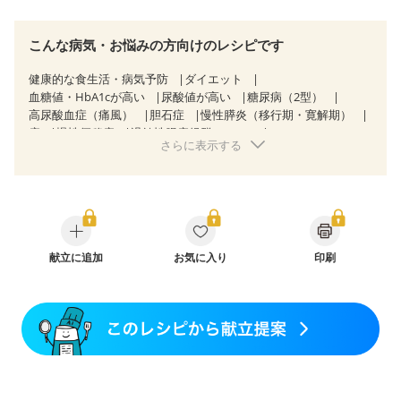
こんな病気・お悩みの方向けのレシピです
健康的な食生活・病気予防
ダイエット
血糖値・HbA1cが高い
尿酸値が高い
糖尿病（2型）
高尿酸血症（痛風）
胆石症
慢性膵炎（移行期・寛解期）
痔
慢性便秘症
過敏性腸症候群（IBS）
さらに表示する
糖尿病性腎症（第１期）
糖尿病性腎症（第２期）
乳がん（抗がん剤治療中）
乳がん（ホルモン療法中）
乳がん（放射線治療中）
乳がん治療を終えた方・経過観察中の方など
産後（母乳）
産後（混合栄養）
産後（ミルク）
骨折
関節リウマチ
乾癬
フレイル（年齢に合わせた体作り）
貧血対策
ニキビ・肌荒れ
献立に追加
妊活中
お気に入り
更年期
印刷