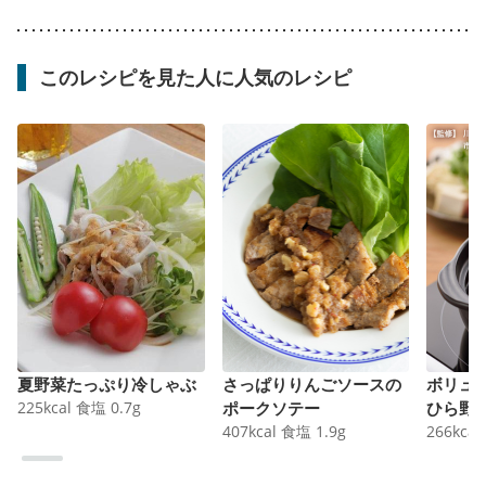
このレシピを見た人に人気のレシピ
夏野菜たっぷり冷しゃぶ
さっぱりりんごソースの
ボリュ
225
kcal
食塩
0.7
g
ポークソテー
ひら野
407
kcal
食塩
1.9
g
266
kcal