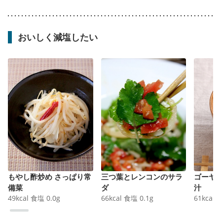
おいしく減塩したい
もやし酢炒め さっぱり常
三つ葉とレンコンのサラ
ゴーヤ
備菜
ダ
汁
49
kcal
食塩
0.0
g
66
kcal
食塩
0.1
g
61
kcal