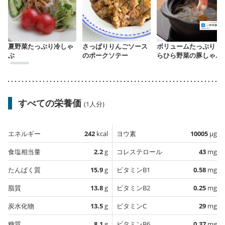
夏野菜たっぷり冷しゃ
さっぱりりんごソース
ボリュームたっぷり ひ
ぶ
のポークソテー
らひら野菜の豚しゃぶ
鍋
すべての栄養価
(1人分)
エネルギー
242
kcal
ヨウ素
10005
µg
食塩相当量
2.2
g
コレステロール
43
mg
たんぱく質
15.9
g
ビタミンB1
0.58
mg
脂質
13.8
g
ビタミンB2
0.25
mg
炭水化物
13.5
g
ビタミンC
29
mg
糖質
8.1
g
ビタミンB6
0.37
mg