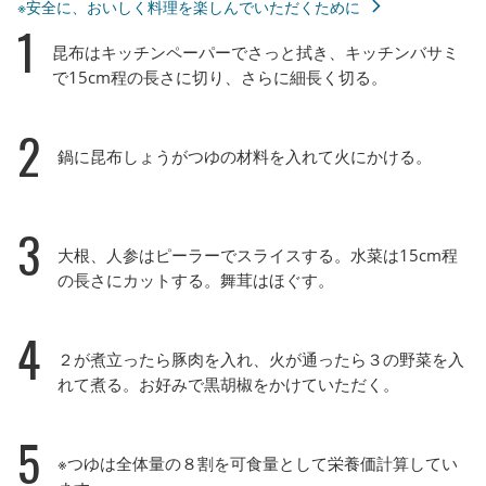
※安全に、おいしく料理を楽しんでいただくために
1
昆布はキッチンペーパーでさっと拭き、キッチンバサミ
で15cm程の長さに切り、さらに細長く切る。
2
鍋に昆布しょうがつゆの材料を入れて火にかける。
3
大根、人参はピーラーでスライスする。水菜は15cm程
の長さにカットする。舞茸はほぐす。
4
２が煮立ったら豚肉を入れ、火が通ったら３の野菜を入
れて煮る。お好みで黒胡椒をかけていただく。
5
※つゆは全体量の８割を可食量として栄養価計算してい