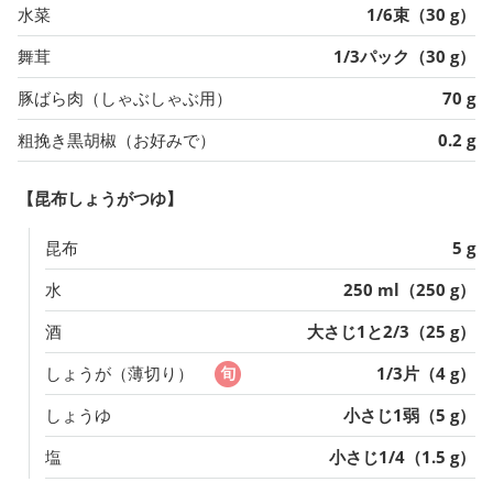
水菜
1/6束（30 g）
舞茸
1/3パック（30 g）
豚ばら肉（しゃぶしゃぶ用）
70 g
粗挽き黒胡椒（お好みで）
0.2 g
【昆布しょうがつゆ】
昆布
5 g
水
250 ml（250 g）
酒
大さじ1と2/3（25 g）
しょうが（薄切り）
1/3片（4 g）
しょうゆ
小さじ1弱（5 g）
塩
小さじ1/4（1.5 g）