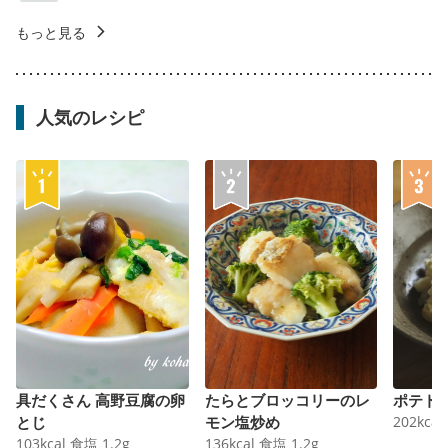
もっと見る
人気のレシピ
具だくさん 高野豆腐の卵
たらとブロッコリーのレ
ポテト
とじ
モン塩炒め
202
kcal
103
kcal
食塩
1.2
g
136
kcal
食塩
1.2
g