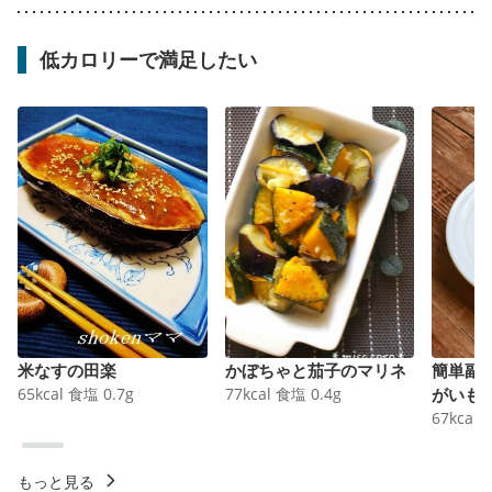
低カロリーで満足したい
米なすの田楽
かぼちゃと茄子のマリネ
簡単副
65
kcal
食塩
0.7
g
77
kcal
食塩
0.4
g
がいも
67
kcal
もっと見る