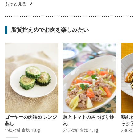
もっと見る
脂質控えめでお肉を楽しみたい
ゴーヤーの肉詰め レンジ
豚とトマトのさっぱり炒
鶏むね
蒸し
め
ック照
190
kcal
食塩
1.0
g
213
kcal
食塩
1.1
g
286
kcal