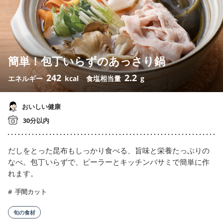
簡単！包丁いらずのあっさり鍋
242
2.2
エネルギー
kcal
食塩相当量
g
おいしい健康
30分以内
だしをとった昆布もしっかり食べる、旨味と栄養たっぷりの
なべ。包丁いらずで、ピーラーとキッチンバサミで簡単に作
れます。
手間カット
旬の食材