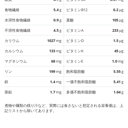
食物繊維
5.4
g
ビタミンB12
0.2
µg
水溶性食物繊維
0.9
g
葉酸
105
µg
不溶性食物繊維
4.5
g
ビタミンA
233
µg
カリウム
1027
mg
ビタミンD
1.5
µg
カルシウム
133
mg
ビタミンK
45
µg
マグネシウム
68
mg
ビタミンE
1.0
mg
リン
199
mg
飽和脂肪酸
5.55
g
鉄
1.4
mg
一価不飽和脂肪酸
5.41
g
亜鉛
1.7
mg
多価不飽和脂肪酸
1.64
g
煮物や麺類の残り汁など、実際には食さないと想定される栄養価は、上
記リストから除いてあります。