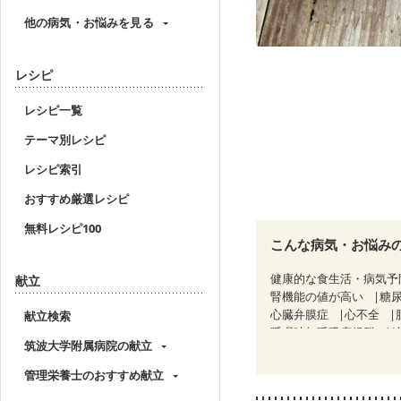
他の病気・お悩みを見る
レシピ
レシピ一覧
テーマ別レシピ
レシピ索引
おすすめ厳選レシピ
無料レシピ100
こんな病気・お悩み
健康的な食生活・病気予
献立
腎機能の値が高い
糖
心臓弁膜症
心不全
献立検索
睡眠時無呼吸症候群
筑波大学附属病院の献立
CKD（ステージ１）
C
乳がん（ホルモン療法中
管理栄養士のおすすめ献立
妊娠中(初期)
妊婦健診