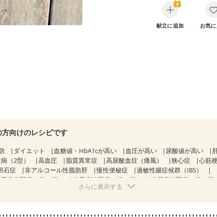
献立に追加
お気に
の方向けのレシピです
防
ダイエット
血糖値・HbA1cが高い
血圧が高い
尿酸値が高い
尿病（2型）
高血圧
脂質異常症
高尿酸血症（痛風）
狭心症
心筋
胆石症
非アルコール性脂肪肝
慢性便秘症
過敏性腸症候群（IBS）
糖尿病性腎症（第１期）
糖尿病性腎症（第２期）
糖尿病性腎症（第３期
さらに表示する
KD（ステージ２）
CKD（ステージ３a）
乳がん（抗がん剤治療中）
）
乳がん（放射線治療中）
乳がん治療を終えた方・経過観察中の方な
・体重増加が気になる（初期）
妊婦健診・血圧が気になる（初期）