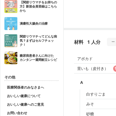
【関節リウマチをお持ちの
方】新規会員登録はこちら
から
潰瘍性大腸炎の治療
関節リウマチってどんな病
気？まずはセルフチェッ
材料
1 人分
ク！
糖尿病患者さんに向けた
アボカド
カンタン一週間献立レシピ
里いも（皮付き）
その他
A
医療関係者のみなさまへ
白すりごま
おいしい健康について
みそ
おいしい健康へのご意見
お問い合わせ
砂糖