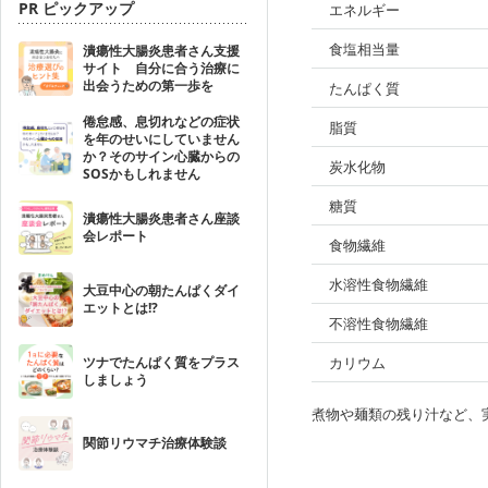
PR ピックアップ
エネルギー
食塩相当量
潰瘍性大腸炎患者さん支援
サイト 自分に合う治療に
出会うための第一歩を
たんぱく質
倦怠感、息切れなどの症状
脂質
を年のせいにしていません
か？そのサイン心臓からの
炭水化物
SOSかもしれません
糖質
潰瘍性大腸炎患者さん座談
会レポート
食物繊維
水溶性食物繊維
大豆中心の朝たんぱくダイ
エットとは!?
不溶性食物繊維
ツナでたんぱく質をプラス
カリウム
しましょう
煮物や麺類の残り汁など、
関節リウマチ治療体験談