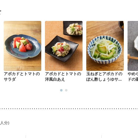
なる（初期）
妊娠高血圧(中期)
妊娠糖尿病(初期)
産後（母乳）
産
骨粗しょう症
関節リウマチ
乾癬
フレイル（年齢に合わせた体作り
ピ
荒れ
妊活中
更年期
アボカドとトマトの
アボカドとトマトの
玉ねぎとアボカドの
やめ
サラダ
洋風白あえ
ぽん酢しょうゆサラ
ドの
ダ
うゆ
1人分)