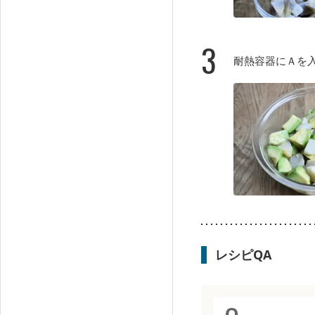
3
耐熱容器にＡを
レシピQA