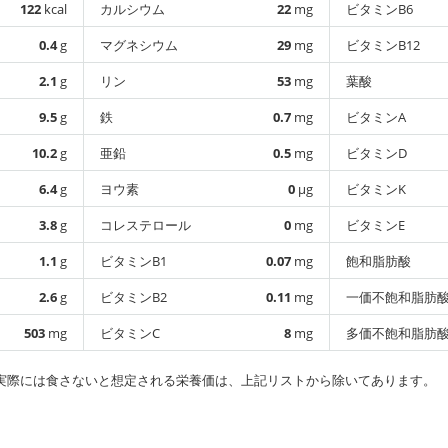
122
kcal
カルシウム
22
mg
ビタミンB6
0.4
g
マグネシウム
29
mg
ビタミンB12
2.1
g
リン
53
mg
葉酸
9.5
g
鉄
0.7
mg
ビタミンA
10.2
g
亜鉛
0.5
mg
ビタミンD
6.4
g
ヨウ素
0
µg
ビタミンK
3.8
g
コレステロール
0
mg
ビタミンE
1.1
g
ビタミンB1
0.07
mg
飽和脂肪酸
2.6
g
ビタミンB2
0.11
mg
一価不飽和脂肪
503
mg
ビタミンC
8
mg
多価不飽和脂肪
実際には食さないと想定される栄養価は、上記リストから除いてあります。