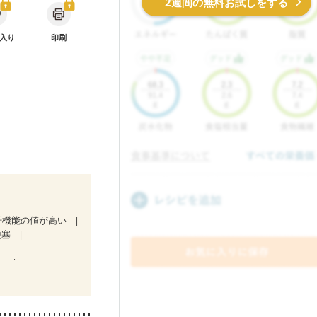
2週間の無料お試しをする
入り
印刷
肝機能の値が高い
梗塞
）
ど
食欲がない