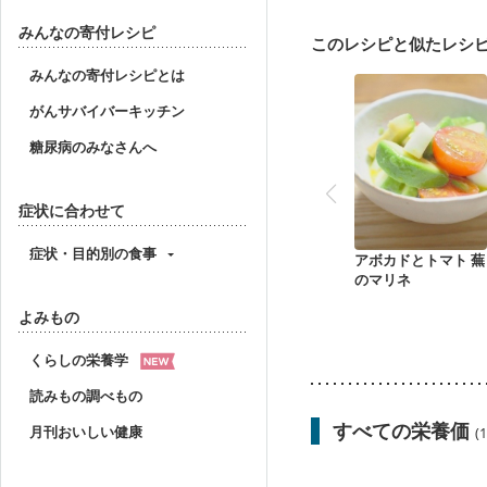
妊婦健診・血糖値が気に
産後（ミルク）
骨折
みんなの寄付レシピ
このレシピと似たレシ
貧血対策
ニキビ・肌
みんなの寄付レシピとは
がんサバイバーキッチン
糖尿病のみなさんへ
症状に合わせて
症状・目的別の食事
アボカドとトマト 蕪
のマリネ
よみもの
くらしの栄養学
読みもの調べもの
すべての栄養価
月刊おいしい健康
(