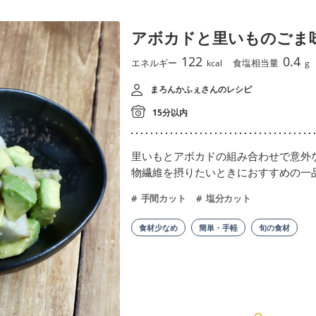
アボカドと里いものごま
122
0.4
エネルギー
食塩相当量
kcal
g
まろんかふぇさんのレシピ
15分以内
里いもとアボカドの組み合わせで意外
物繊維を摂りたいときにおすすめの一
手間カット
塩分カット
食材少なめ
簡単・手軽
旬の食材