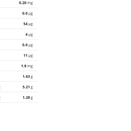
0.20
mg
0.0
µg
54
µg
4
µg
0.0
µg
11
µg
1.8
mg
1.63
g
酸
5.21
g
酸
1.28
g