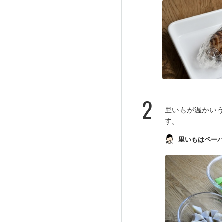
2
里いもが温かい
す。
里いもはペー