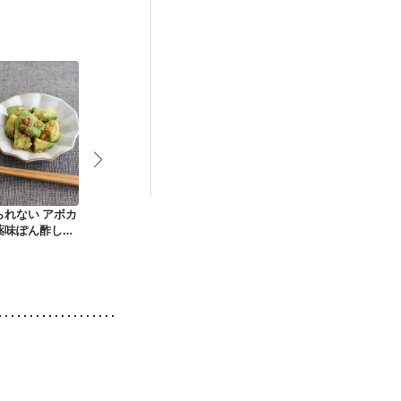
後（混合栄養）
）
低栄養予防
られない アボカ
ごまたっぷり トマト
サーモンとアボガド
ジャーサラダ
薬味ぽん酢しょ
とアボカドのナムル
のマリネ風サラダ
漬け