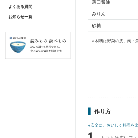
薄口醤油
よくある質問
みりん
お知らせ一覧
砂糖
※ 材料は野菜の皮、肉
作り方
※安全に、おいしく料理を
1
トマトは皮にフォ