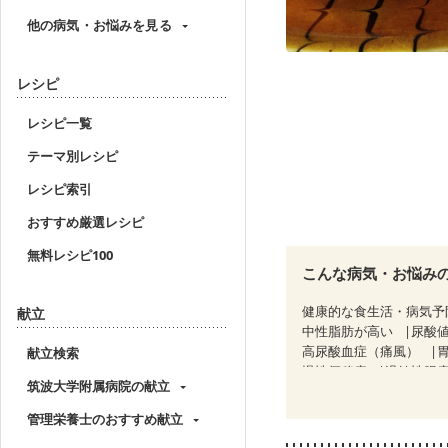
他の病気・お悩みを見る
レシピ
レシピ一覧
テーマ別レシピ
レシピ索引
おすすめ厳選レシピ
無料レシピ100
こんな病気・お悩み
健康的な食生活・病気予
献立
中性脂肪が高い
尿酸
高尿酸血症（痛風）
献立検索
慢性便秘症
過敏性腸症
筑波大学附属病院の献立
糖尿病性腎症（第３期）
乳がん（抗がん剤治療中
管理栄養士のおすすめ献立
乳がん治療を終えた方・