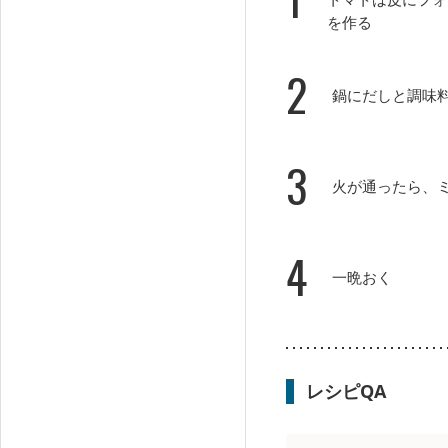
を作る
2
鍋にだしと調味
3
火が通ったら、
4
一晩おく
レシピQA