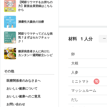
【関節リウマチをお持ちの
方】新規会員登録はこちら
から
潰瘍性大腸炎の治療
関節リウマチってどんな病
気？まずはセルフチェッ
材料
1 人分
ク！
糖尿病患者さんに向けた
卵
カンタン一週間献立レシピ
大根
その他
人参
医療関係者のみなさまへ
ミニトマト
おいしい健康について
マッシュルーム
おいしい健康へのご意見
だし
お問い合わせ