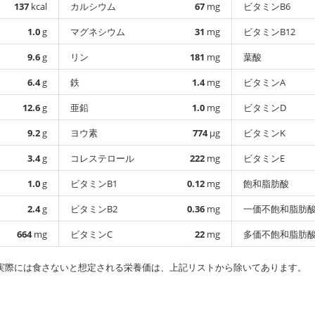
137
kcal
カルシウム
67
mg
ビタミンB6
1.0
g
マグネシウム
31
mg
ビタミンB12
9.6
g
リン
181
mg
葉酸
6.4
g
鉄
1.4
mg
ビタミンA
12.6
g
亜鉛
1.0
mg
ビタミンD
9.2
g
ヨウ素
774
µg
ビタミンK
3.4
g
コレステロール
222
mg
ビタミンE
1.0
g
ビタミンB1
0.12
mg
飽和脂肪酸
2.4
g
ビタミンB2
0.36
mg
一価不飽和脂肪
664
mg
ビタミンC
22
mg
多価不飽和脂肪
実際には食さないと想定される栄養価は、上記リストから除いてあります。