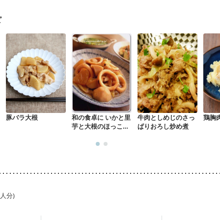
になる（初期）
妊婦健診・血圧が気になる（初期）
なる（初期）
妊娠高血圧(中期)
妊娠糖尿病(初期)
産後（母乳）
産
ピ
リウマチ
乾癬
低栄養予防
貧血対策
ニキビ・肌荒れ
妊活中
更年
豚バラ大根
和の食卓に いかと里
牛肉としめじのさっ
鶏胸
芋と大根のほっこり
ぱりおろし炒め煮
煮
1人分)