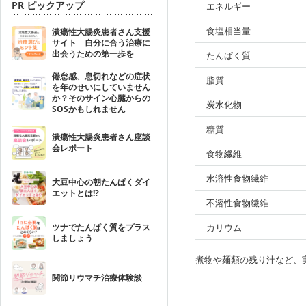
PR ピックアップ
エネルギー
食塩相当量
潰瘍性大腸炎患者さん支援
サイト 自分に合う治療に
出会うための第一歩を
たんぱく質
倦怠感、息切れなどの症状
脂質
を年のせいにしていません
か？そのサイン心臓からの
炭水化物
SOSかもしれません
糖質
潰瘍性大腸炎患者さん座談
会レポート
食物繊維
水溶性食物繊維
大豆中心の朝たんぱくダイ
エットとは!?
不溶性食物繊維
ツナでたんぱく質をプラス
カリウム
しましょう
煮物や麺類の残り汁など、
関節リウマチ治療体験談