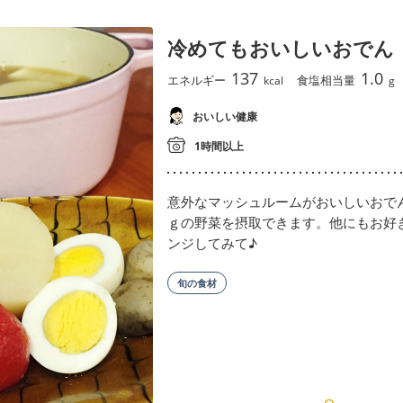
冷めてもおいしいおでん
137
1.0
エネルギー
食塩相当量
kcal
g
おいしい健康
1時間以上
意外なマッシュルームがおいしいおでん
ｇの野菜を摂取できます。他にもお好
ンジしてみて♪
旬の食材