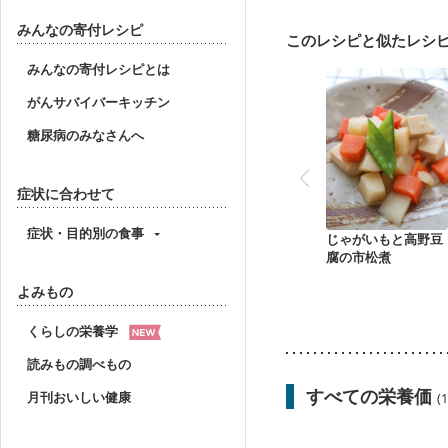
妊婦健診・体重増加が気
妊婦健診・血糖値が気に
みんなの寄付レシピ
このレシピと似たレシ
産後（ミルク）
関節
みんなの寄付レシピとは
がんサバイバーキッチン
糖尿病のみなさんへ
症状に合わせて
症状・目的別の食事
じゃがいもと高野豆
腐の市松煮
よみもの
くらしの栄養学
読みもの調べもの
すべての栄養価
月刊おいしい健康
(