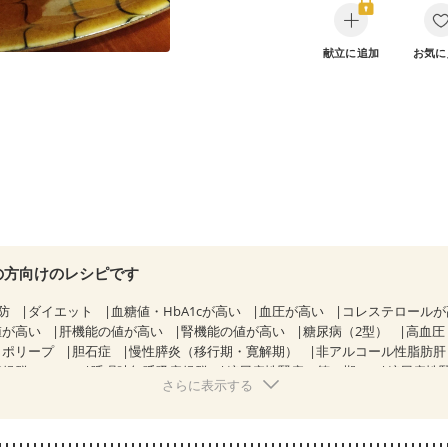
献立に追加
お気に
の方向けのレシピです
防
ダイエット
血糖値・HbA1cが高い
血圧が高い
コレステロール
値が高い
肝機能の値が高い
腎機能の値が高い
糖尿病（2型）
高血圧
胃ポリープ
胆石症
慢性膵炎（移行期・寛解期）
非アルコール性脂肪
候群（IBS）
睡眠時無呼吸症候群
糖尿病性腎症（第１期）
糖尿病性
さらに表示する
CKD（ステージ１）
CKD（ステージ２）
CKD（ステージ３a）
）
乳がん（ホルモン療法中）
乳がん（放射線治療中）
経過観察中の方など
飲み込みにくい
食欲がない
妊娠中(初期)