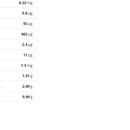
0.22
mg
0.8
µg
92
µg
402
µg
2.4
µg
11
µg
1.3
mg
1.91
g
酸
2.60
g
酸
0.94
g