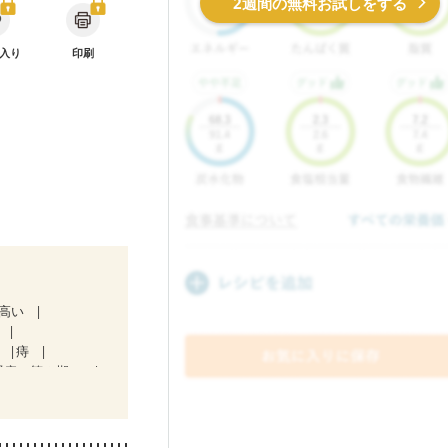
2週間の無料お試しをする
入り
印刷
が高い
肝
痔
腎症（第２期）