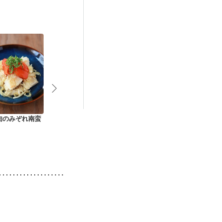
後（混合栄養）
期
肉のみぞれ南蛮
かじきのおろし煮
鱈のみぞれ揚げ出し
鮭のおろし煮