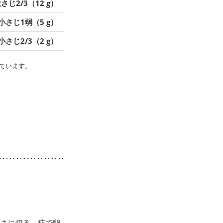
さじ2/3（12 g）
小さじ1弱（5 g）
小さじ2/3（2 g）
ています。
きさに切る。茹で卵