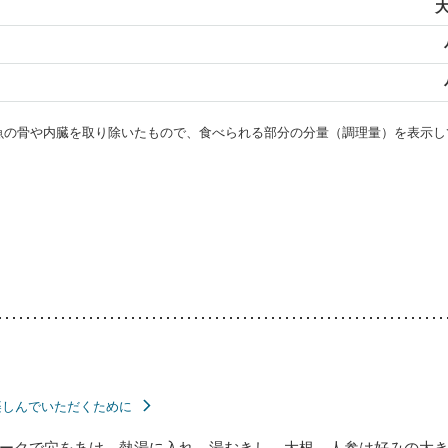
大
・魚の骨や内臓を取り除いたもので、食べられる部分の分量（調理量）を表示し
楽しんでいただくために
ークで穴をあけ、熱湯に入れ、湯むきし、大根、人参は好みの大