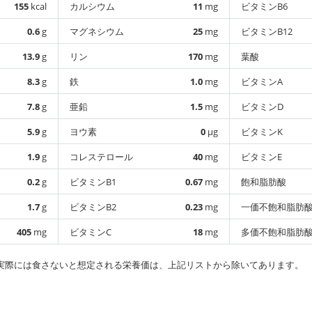
155
kcal
カルシウム
11
mg
ビタミンB6
0.6
g
マグネシウム
25
mg
ビタミンB12
13.9
g
リン
170
mg
葉酸
8.3
g
鉄
1.0
mg
ビタミンA
7.8
g
亜鉛
1.5
mg
ビタミンD
5.9
g
ヨウ素
0
µg
ビタミンK
1.9
g
コレステロール
40
mg
ビタミンE
0.2
g
ビタミンB1
0.67
mg
飽和脂肪酸
1.7
g
ビタミンB2
0.23
mg
一価不飽和脂肪
405
mg
ビタミンC
18
mg
多価不飽和脂肪
実際には食さないと想定される栄養価は、上記リストから除いてあります。