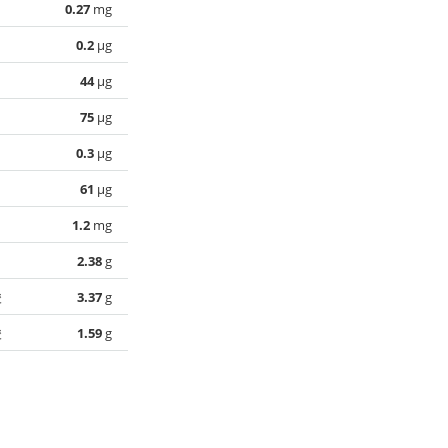
0.27
mg
0.2
µg
44
µg
75
µg
0.3
µg
61
µg
1.2
mg
2.38
g
酸
3.37
g
酸
1.59
g