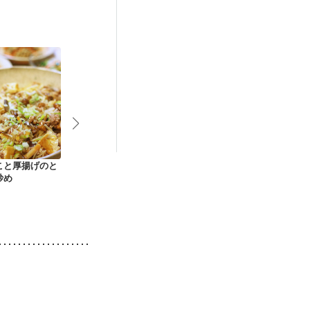
後（混合栄養）
）
低栄養予防
こと厚揚げのと
豚肉巻きトマトステ
グレープフルーツと
エリンギ肉巻
炒め
ーキ
おろし冷しゃぶサラ
ー
ダ