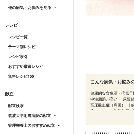
他の病気・お悩みを見る
レシピ
レシピ一覧
テーマ別レシピ
レシピ索引
おすすめ厳選レシピ
無料レシピ100
こんな病気・お悩み
健康的な食生活・病気予
献立
中性脂肪が高い
尿酸
高尿酸血症（痛風）
献立検索
非アルコール性脂肪肝
筑波大学附属病院の献立
糖尿病性腎症（第２期）
CKD（ステージ３a）
管理栄養士のおすすめ献立
乳がん（放射線治療中）