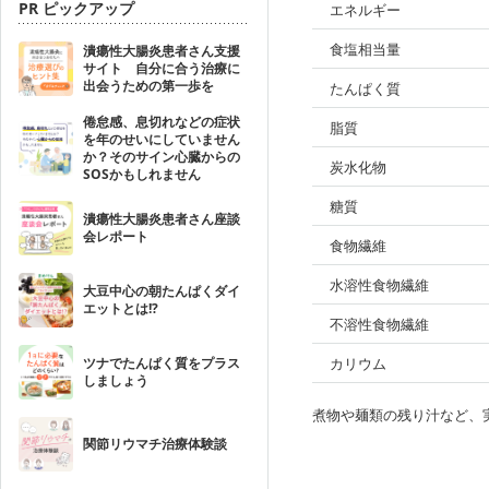
PR ピックアップ
エネルギー
食塩相当量
潰瘍性大腸炎患者さん支援
サイト 自分に合う治療に
出会うための第一歩を
たんぱく質
倦怠感、息切れなどの症状
脂質
を年のせいにしていません
か？そのサイン心臓からの
炭水化物
SOSかもしれません
糖質
潰瘍性大腸炎患者さん座談
会レポート
食物繊維
水溶性食物繊維
大豆中心の朝たんぱくダイ
エットとは!?
不溶性食物繊維
ツナでたんぱく質をプラス
カリウム
しましょう
煮物や麺類の残り汁など、
関節リウマチ治療体験談