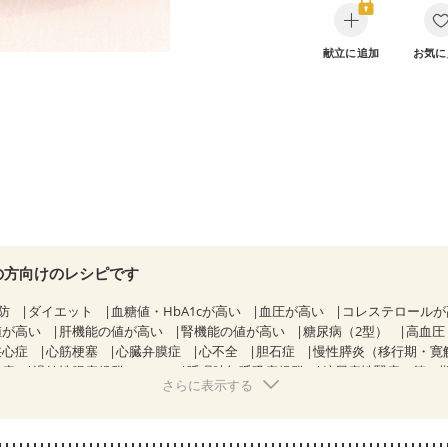
献立に追加
お気に
の方向けのレシピです
防
ダイエット
血糖値・HbA1cが高い
血圧が高い
コレステロール
値が高い
肝機能の値が高い
腎機能の値が高い
糖尿病（2型）
高血圧
狭心症
心筋梗塞
心臓弁膜症
心不全
胆石症
慢性膵炎（移行期・寛
痔
過敏性腸症候群（IBS）
睡眠時無呼吸症候群
糖尿病性腎症（第１
さらに表示する
糖尿病性腎症（第３期）
CKD（ステージ１）
CKD（ステージ２）
CKD（ステージ３b）
乳がん（抗がん剤治療中）
乳がん（ホルモン療法
乳がん治療を終えた方・経過観察中の方など
味の感じ方が変わった