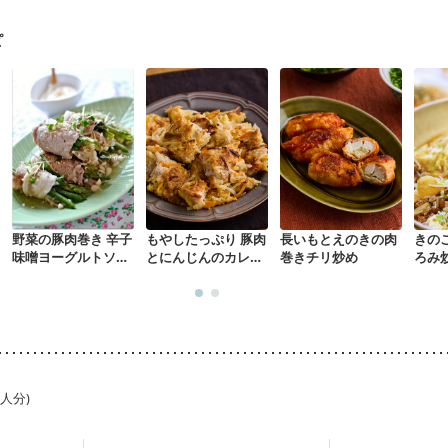
・体重増加が気になる（初期）
妊婦健診・血圧が気になる（初期）
なる（初期）
妊娠高血圧(中期)
妊娠糖尿病(初期)
産後（母乳）
産
ピ
骨粗しょう症
関節リウマチ
乾癬
フレイル（年齢に合わせた体作り
荒れ
妊活中
更年期
野菜の豚肉巻き 辛子
もやしたっぷり 豚肉
長いもとえのきの肉
きの
味噌ヨーグルトソー
とにんじんのカレー
巻きチリ炒め
ろみ
ス
チヂミ
1人分)