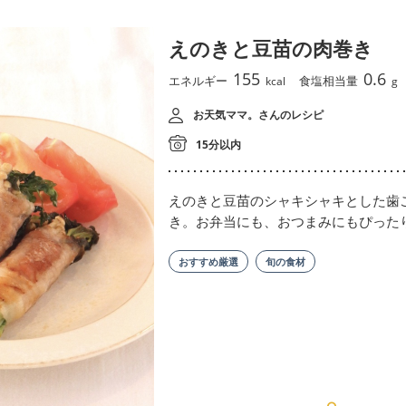
えのきと豆苗の肉巻き
155
0.6
エネルギー
食塩相当量
kcal
g
お天気ママ。さんのレシピ
15分以内
えのきと豆苗のシャキシャキとした歯
き。お弁当にも、おつまみにもぴった
おすすめ厳選
旬の食材