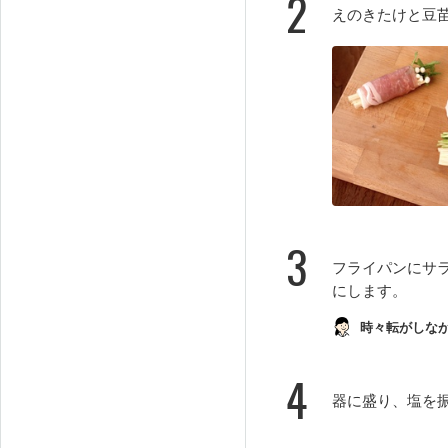
2
えのきたけと豆
3
フライパンにサ
にします。
時々転がしな
4
器に盛り、塩を