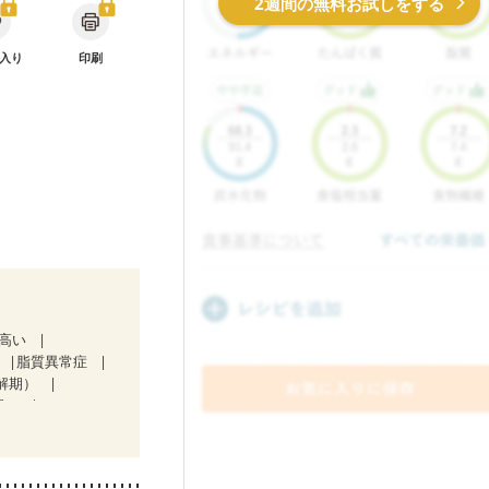
2週間の無料お試しをする
入り
印刷
が高い
脂質異常症
解期）
期）
中）
食欲がない