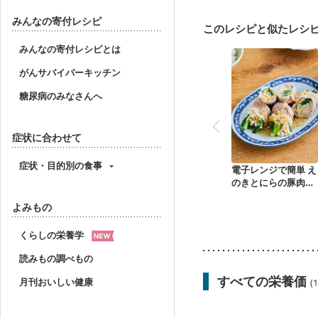
妊娠中(初期)
妊婦健診
妊婦健診・血糖値が気に
みんなの寄付レシピ
このレシピと似たレシ
産後（ミルク）
骨折
貧血対策
ニキビ・肌
みんなの寄付レシピとは
がんサバイバーキッチン
糖尿病のみなさんへ
症状に合わせて
症状・目的別の食事
電子レンジで簡単 え
のきとにらの豚肉巻
き
よみもの
くらしの栄養学
読みもの調べもの
すべての栄養価
月刊おいしい健康
(