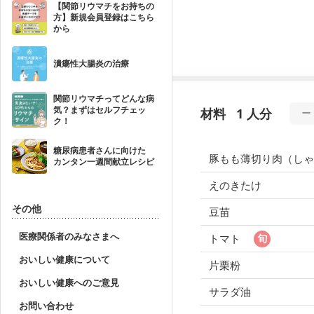
【関節リウマチをお持ちの
方】新規会員登録はこちら
から
潰瘍性大腸炎の治療
関節リウマチってどんな病
気？まずはセルフチェッ
材料
1 人分
ク！
糖尿病患者さんに向けた
豚もも薄切り肉（しゃ
カンタン一週間献立レシピ
えのきたけ
その他
豆苗
医療関係者のみなさまへ
トマト
おいしい健康について
片栗粉
おいしい健康へのご意見
サラダ油
お問い合わせ