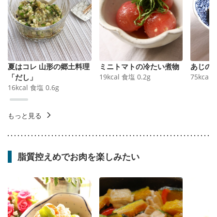
夏はコレ 山形の郷土料理
ミニトマトの冷たい煮物
あじの
「だし」
19
kcal
食塩
0.2
g
75
kcal
16
kcal
食塩
0.6
g
もっと見る
脂質控えめでお肉を楽しみたい