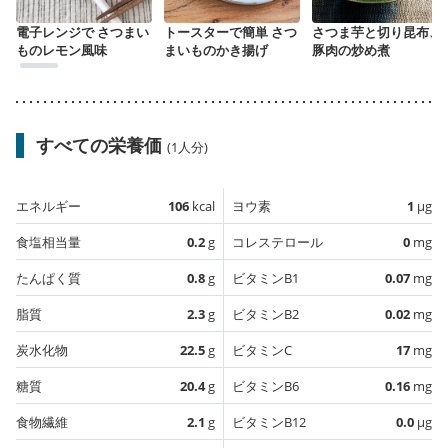
電子レンジで さつまい
トースターで簡単 さつ
さつま芋と切り昆布、
ものレモン風味
まいものかき揚げ
豚肉の炒め煮
すべての栄養価
(1人分)
エネルギー
106
kcal
ヨウ素
1
µg
食塩相当量
0.2
g
コレステロール
0
mg
たんぱく質
0.8
g
ビタミンB1
0.07
mg
脂質
2.3
g
ビタミンB2
0.02
mg
炭水化物
22.5
g
ビタミンC
17
mg
糖質
20.4
g
ビタミンB6
0.16
mg
食物繊維
2.1
g
ビタミンB12
0.0
µg