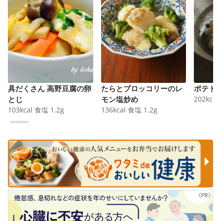
具だくさん 高野豆腐の卵
たらとブロッコリーのレ
ポテト
とじ
モン塩炒め
202
kcal
103
kcal
食塩
1.2
g
136
kcal
食塩
1.2
g