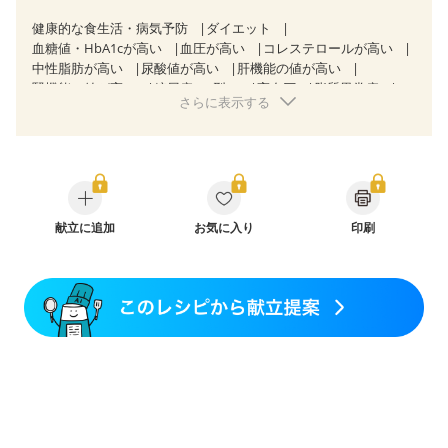
健康的な食生活・病気予防
ダイエット
血糖値・HbA1cが高い
血圧が高い
コレステロールが高い
中性脂肪が高い
尿酸値が高い
肝機能の値が高い
腎機能の値が高い
糖尿病（2型）
高血圧
脂質異常症
さらに表示する
高尿酸血症（痛風）
狭心症
心筋梗塞
心臓弁膜症
心不全
胃炎
胃ポリープ
逆流性食道炎
胆石症
慢性膵炎（移行期・寛解期）
非アルコール性脂肪肝
痔
慢性便秘症
潰瘍性大腸炎（寛解期）
クローン病（寛解期）
過敏性腸症候群（IBS）
睡眠時無呼吸症候群
糖尿病性腎症（第１期）
糖尿病性腎症（第２期）
献立に追加
糖尿病性腎症（第３期）
お気に入り
印刷
CKD（ステージ１）
CKD（ステージ２）
CKD（ステージ３a）
乳がん（抗がん剤治療中）
乳がん（ホルモン療法中）
乳がん（放射線治療中）
乳がん治療を終えた方・経過観察中の方など
胃がん治療を終えた方・経過観察中の方
大腸がん（放射線治療中）
食欲がない
消化不良
妊娠中(初期)
妊婦健診・体重増加が気になる（初期）
妊婦健診・血圧が気になる（初期）
妊婦健診・血糖値が気になる（初期）
妊娠高血圧(中期)
妊娠糖尿病(初期)
産後（母乳）
産後（混合栄養）