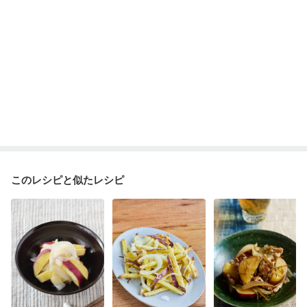
産後（ミルク）
骨折
骨粗しょう症
関節リウマチ
乾癬
低栄養予防
貧血対策
ニキビ・肌荒れ
妊活中
更年期
このレシピと似たレシピ