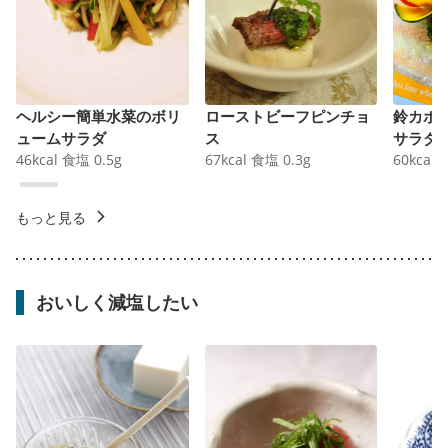
ヘルシー簡単水菜のボリ
ローストビーフピンチョ
鈴カボ
ュームサラダ
ス
サラダ
46
kcal
食塩
0.5
g
67
kcal
食塩
0.3
g
60
kcal
もっと見る
おいしく減塩したい