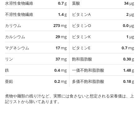
水溶性食物繊維
0.7
g
葉酸
34
µg
不溶性食物繊維
1.4
g
ビタミンA
2
µg
カリウム
273
mg
ビタミンD
0.0
µg
カルシウム
29
mg
ビタミンK
1
µg
マグネシウム
17
mg
ビタミンE
0.7
mg
リン
37
mg
飽和脂肪酸
0.30
g
鉄
0.4
mg
一価不飽和脂肪酸
1.48
g
亜鉛
0.2
mg
多価不飽和脂肪酸
0.18
g
煮物や麺類の残り汁など、実際には食さないと想定される栄養価は、上
記リストから除いてあります。