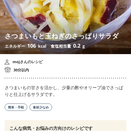
さつまいもと玉ねぎのさっぱりサラダ
106
0.2
エネルギー
kcal
食塩相当量
g
mojさんのレシピ
30分以内
さつまいもの甘さを活かし、少量の酢やオリーブ油でさっぱ
りと仕上げるサラダです。
簡単・手軽
食材少なめ
こんな病気・お悩みの方向けのレシピです