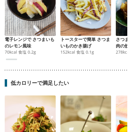
電子レンジで さつまいも
トースターで簡単 さつま
さつま
のレモン風味
いものかき揚げ
肉の炒
70
kcal
食塩
0.2
g
152
kcal
食塩
0.1
g
278
kcal
低カロリーで満足したい