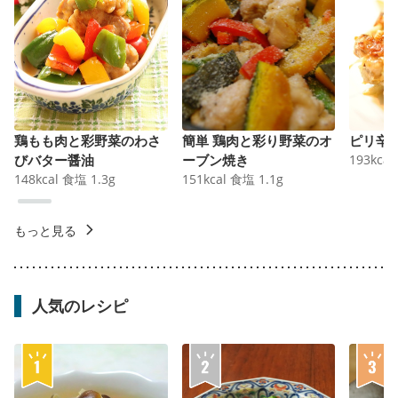
鶏もも肉と彩野菜のわさ
簡単 鶏肉と彩り野菜のオ
ピリ辛
びバター醤油
ーブン焼き
193
kcal
148
kcal
食塩
1.3
g
151
kcal
食塩
1.1
g
もっと見る
人気のレシピ