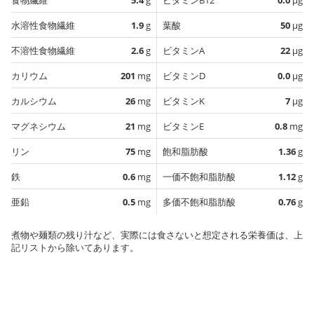
水溶性食物繊維
1.9
g
葉酸
50
µg
不溶性食物繊維
2.6
g
ビタミンA
22
µg
カリウム
201
mg
ビタミンD
0.0
µg
カルシウム
26
mg
ビタミンK
7
µg
マグネシウム
21
mg
ビタミンE
0.8
mg
リン
75
mg
飽和脂肪酸
1.36
g
鉄
0.6
mg
一価不飽和脂肪酸
1.12
g
亜鉛
0.5
mg
多価不飽和脂肪酸
0.76
g
煮物や麺類の残り汁など、実際には食さないと想定される栄養価は、上
記リストから除いてあります。