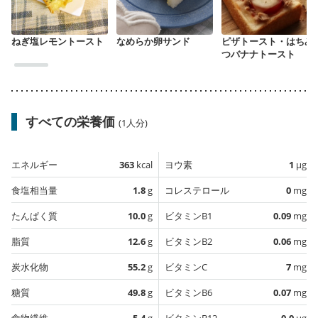
ねぎ塩レモントースト
なめらか卵サンド
ピザトースト・はちみ
つバナナトースト
すべての栄養価
(1人分)
エネルギー
363
kcal
ヨウ素
1
µg
食塩相当量
1.8
g
コレステロール
0
mg
たんぱく質
10.0
g
ビタミンB1
0.09
mg
脂質
12.6
g
ビタミンB2
0.06
mg
炭水化物
55.2
g
ビタミンC
7
mg
糖質
49.8
g
ビタミンB6
0.07
mg
食物繊維
5.4
g
ビタミンB12
0.0
µg