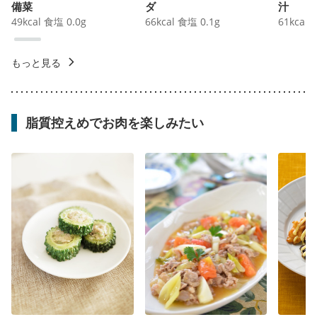
備菜
ダ
汁
49
kcal
食塩
0.0
g
66
kcal
食塩
0.1
g
61
kcal
もっと見る
脂質控えめでお肉を楽しみたい