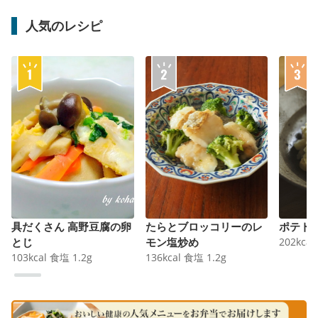
人気のレシピ
具だくさん 高野豆腐の卵
たらとブロッコリーのレ
ポテト
とじ
モン塩炒め
202
kcal
103
kcal
食塩
1.2
g
136
kcal
食塩
1.2
g