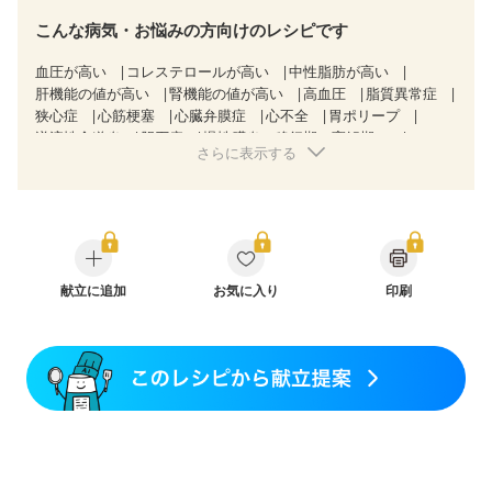
こんな病気・お悩みの方向けのレシピです
血圧が高い
コレステロールが高い
中性脂肪が高い
肝機能の値が高い
腎機能の値が高い
高血圧
脂質異常症
狭心症
心筋梗塞
心臓弁膜症
心不全
胃ポリープ
逆流性食道炎
胆石症
慢性膵炎（移行期・寛解期）
さらに表示する
過敏性腸症候群（IBS）
糖尿病性腎症（第１期）
糖尿病性腎症（第２期）
糖尿病性腎症（第３期）
CKD（ステージ１）
CKD（ステージ２）
CKD（ステージ３a）
乳がん（抗がん剤治療中）
乳がん（ホルモン療法中）
乳がん（放射線治療中）
乳がん治療を終えた方・経過観察中の方など
飲み込みにくい
献立に追加
妊娠中(初期)
お気に入り
印刷
妊婦健診・体重増加が気になる（初期）
妊婦健診・血圧が気になる（初期）
妊婦健診・血糖値が気になる（初期）
妊娠高血圧(中期)
妊娠糖尿病(初期)
産後（母乳）
産後（混合栄養）
産後（ミルク）
骨折
骨粗しょう症
関節リウマチ
乾癬
低栄養予防
貧血対策
ニキビ・肌荒れ
更年期