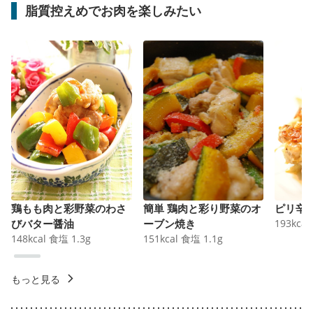
脂質控えめでお肉を楽しみたい
鶏もも肉と彩野菜のわさ
簡単 鶏肉と彩り野菜のオ
ピリ辛
びバター醤油
ーブン焼き
193
kcal
148
kcal
食塩
1.3
g
151
kcal
食塩
1.1
g
もっと見る