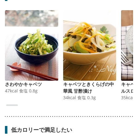
さわやかキャベツ
キャベツときくらげの中
キャベ
47
kcal
食塩
0.8
g
華風 甘酢漬け
ルスロ
34
kcal
食塩
0.3
g
35
kcal
低カロリーで満足したい