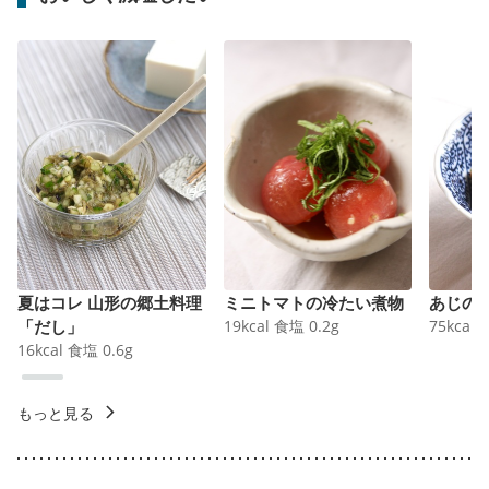
夏はコレ 山形の郷土料理
ミニトマトの冷たい煮物
あじの
「だし」
19
kcal
食塩
0.2
g
75
kcal
16
kcal
食塩
0.6
g
もっと見る