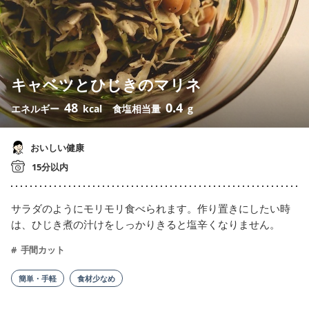
キャベツとひじきのマリネ
48
0.4
エネルギー
kcal
食塩相当量
g
おいしい健康
15分以内
サラダのようにモリモリ食べられます。作り置きにしたい時
は、ひじき煮の汁けをしっかりきると塩辛くなりません。
手間カット
簡単・手軽
食材少なめ