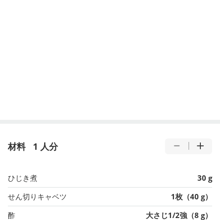
材料
1 人分
ひじき煮
30 g
せん切りキャベツ
1枚（40 g）
酢
大さじ1/2強（8 g）