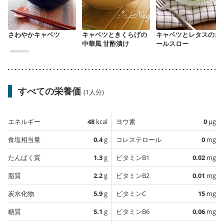
さわやかキャベツ
キャベツときくらげの
キャベツとレタスのコ
中華風 甘酢漬け
ールスロー
すべての栄養価
(1人分)
エネルギー
48
kcal
ヨウ素
0
µg
食塩相当量
0.4
g
コレステロール
0
mg
たんぱく質
1.3
g
ビタミンB1
0.02
mg
脂質
2.2
g
ビタミンB2
0.01
mg
炭水化物
5.9
g
ビタミンC
15
mg
糖質
5.1
g
ビタミンB6
0.06
mg