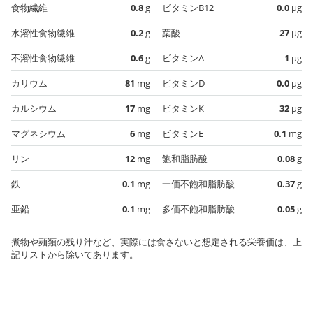
食物繊維
0.8
g
ビタミンB12
0.0
µg
水溶性食物繊維
0.2
g
葉酸
27
µg
不溶性食物繊維
0.6
g
ビタミンA
1
µg
カリウム
81
mg
ビタミンD
0.0
µg
カルシウム
17
mg
ビタミンK
32
µg
マグネシウム
6
mg
ビタミンE
0.1
mg
リン
12
mg
飽和脂肪酸
0.08
g
鉄
0.1
mg
一価不飽和脂肪酸
0.37
g
亜鉛
0.1
mg
多価不飽和脂肪酸
0.05
g
煮物や麺類の残り汁など、実際には食さないと想定される栄養価は、上
記リストから除いてあります。