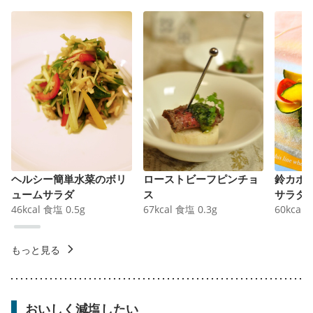
ヘルシー簡単水菜のボリ
ローストビーフピンチョ
鈴カボ
ュームサラダ
ス
サラダ
46
kcal
食塩
0.5
g
67
kcal
食塩
0.3
g
60
kcal
もっと見る
おいしく減塩したい