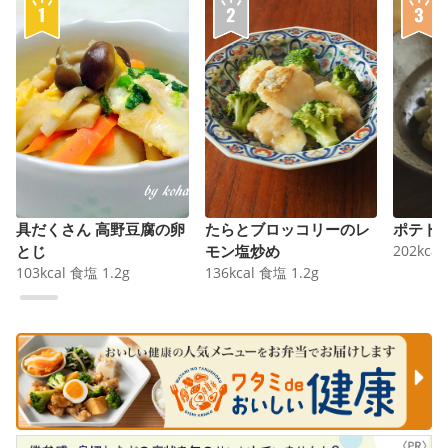
具だくさん 高野豆腐の卵
たらとブロッコリーのレ
ポテト
とじ
モン塩炒め
202
kcal
103
kcal
食塩
1.2
g
136
kcal
食塩
1.2
g