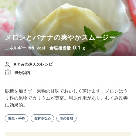
メロンとバナナの爽やかスムージー
66
0.1
エネルギー
kcal
食塩相当量
g
さとみわさんのレシピ
15分以内
砂糖を加えず、果物の甘味でおいしく頂けます。メロンはウ
リ科の果物でカリウムが豊富。利尿作用があり、むくみ改善
に効果的。
簡単・手軽
食材少なめ
旬の食材