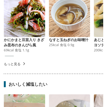
かにかまと豆苗入り きざ
なすと玉ねぎのお味噌汁
あじと
み昆布のきんぴら風
25
kcal
食塩
0.9
g
ヨソテ
69
kcal
食塩
1.1
g
200
kcal
もっと見る
おいしく減塩したい