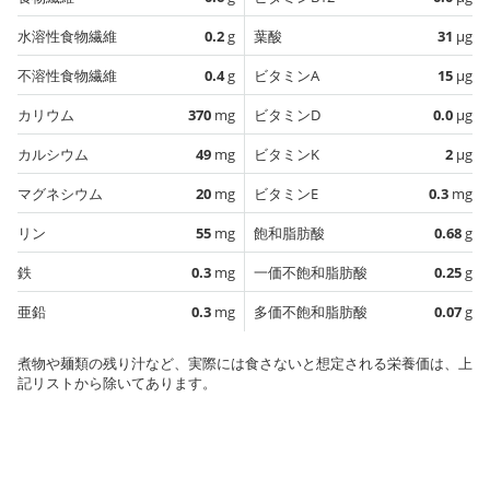
水溶性食物繊維
0.2
g
葉酸
31
µg
不溶性食物繊維
0.4
g
ビタミンA
15
µg
カリウム
370
mg
ビタミンD
0.0
µg
カルシウム
49
mg
ビタミンK
2
µg
マグネシウム
20
mg
ビタミンE
0.3
mg
リン
55
mg
飽和脂肪酸
0.68
g
鉄
0.3
mg
一価不飽和脂肪酸
0.25
g
亜鉛
0.3
mg
多価不飽和脂肪酸
0.07
g
煮物や麺類の残り汁など、実際には食さないと想定される栄養価は、上
記リストから除いてあります。