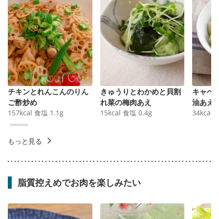
チキンとれんこんのりん
きゅうりとわかめと貝割
キャベ
ご酢炒め
れ菜の梅肉あえ
油あえ
157
kcal
食塩
1.1
g
15
kcal
食塩
0.4
g
34
kcal
もっと見る
脂質控えめでお肉を楽しみたい