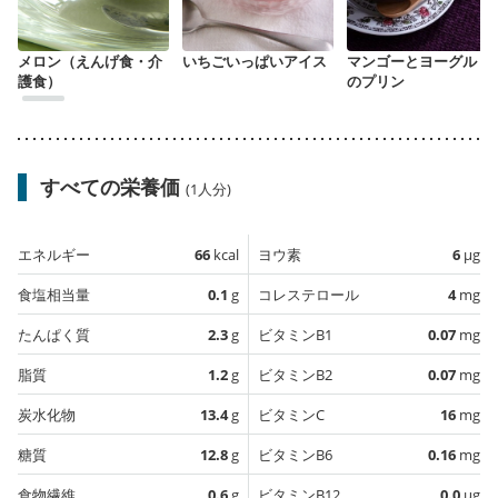
メロン（えんげ食・介
いちごいっぱいアイス
マンゴーとヨーグルト
護食）
のプリン
すべての栄養価
(1人分)
エネルギー
66
kcal
ヨウ素
6
µg
食塩相当量
0.1
g
コレステロール
4
mg
たんぱく質
2.3
g
ビタミンB1
0.07
mg
脂質
1.2
g
ビタミンB2
0.07
mg
炭水化物
13.4
g
ビタミンC
16
mg
糖質
12.8
g
ビタミンB6
0.16
mg
食物繊維
0.6
g
ビタミンB12
0.0
µg