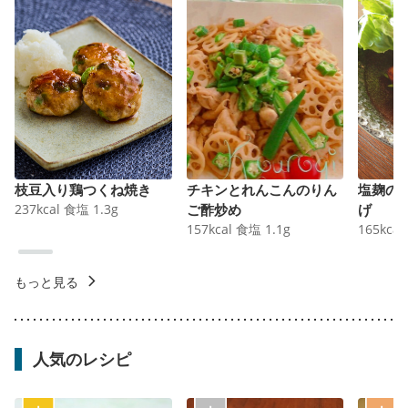
枝豆入り鶏つくね焼き
チキンとれんこんのりん
塩麹の
237
kcal
食塩
1.3
g
ご酢炒め
げ
157
kcal
食塩
1.1
g
165
kcal
もっと見る
人気のレシピ