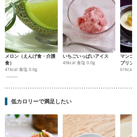
メロン（えんげ食・介護
いちごいっぱいアイス
マンゴ
食）
49
kcal
食塩
0.0
g
プリン
41
kcal
食塩
0.0
g
61
kcal
低カロリーで満足したい