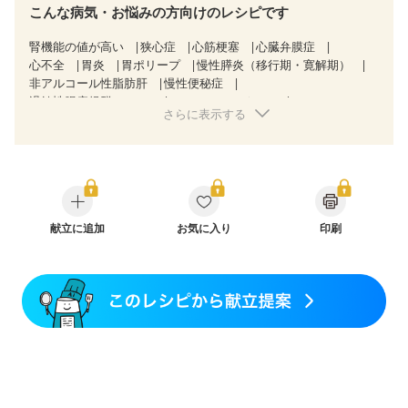
こんな病気・お悩みの方向けのレシピです
腎機能の値が高い
狭心症
心筋梗塞
心臓弁膜症
心不全
胃炎
胃ポリープ
慢性膵炎（移行期・寛解期）
非アルコール性脂肪肝
慢性便秘症
過敏性腸症候群（IBS）
CKD（ステージ１）
さらに表示する
CKD（ステージ２）
乳がん（放射線治療中）
胃がん治療を終えた方・経過観察中の方
大腸がん治療を終えた方・経過観察中の方
大腸がん（抗がん剤治療中）
大腸がん（放射線治療中）
飲み込みにくい
食欲がない
妊娠中(初期)
妊婦健診・体重増加が気になる（初期）
妊婦健診・血圧が気になる（初期）
献立に追加
お気に入り
印刷
妊婦健診・血糖値が気になる（初期）
妊娠高血圧(中期)
妊娠糖尿病(初期)
産後（母乳）
産後（混合栄養）
産後（ミルク）
骨折
骨粗しょう症
関節リウマチ
フレイル（年齢に合わせた体作り）
更年期