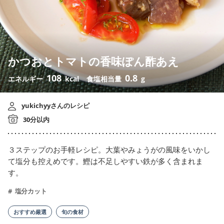
かつおとトマトの香味ぽん酢あえ
108
0.8
エネルギー
kcal
食塩相当量
g
yukichyyさんのレシピ
30分以内
３ステップのお手軽レシピ。大葉やみょうがの風味をいかし
て塩分も控えめです。鰹は不足しやすい鉄が多く含まれま
す。
塩分カット
おすすめ厳選
旬の食材