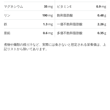
マグネシウム
35
mg
ビタミンE
0.9
mg
リン
190
mg
飽和脂肪酸
0.48
g
鉄
1.3
mg
一価不飽和脂肪酸
2.26
g
亜鉛
0.6
mg
多価不飽和脂肪酸
0.35
g
煮物や麺類の残り汁など、実際には食さないと想定される栄養価は、上
記リストから除いてあります。