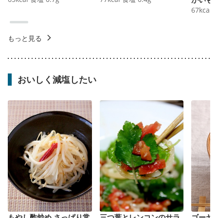
67
kcal
もっと見る
おいしく減塩したい
もやし酢炒め さっぱり常
三つ葉とレンコンのサラ
ゴーヤ