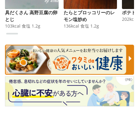
具だくさん 高野豆腐の卵
たらとブロッコリーのレ
ポテト
とじ
モン塩炒め
202
kcal
103
kcal
食塩
1.2
g
136
kcal
食塩
1.2
g