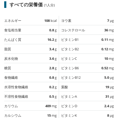
すべての栄養価
(1人分)
エネルギー
108
kcal
ヨウ素
7
µg
食塩相当量
0.8
g
コレステロール
36
mg
たんぱく質
16.2
g
ビタミンB1
0.11
mg
脂質
3.4
g
ビタミンB2
0.12
mg
炭水化物
3.6
g
ビタミンC
10
mg
糖質
2.8
g
ビタミンB6
0.52
mg
食物繊維
0.8
g
ビタミンB12
5.0
µg
水溶性食物繊維
0.2
g
葉酸
19
µg
不溶性食物繊維
0.5
g
ビタミンA
31
µg
カリウム
409
mg
ビタミンD
2.4
µg
カルシウム
15
mg
ビタミンK
8
µg