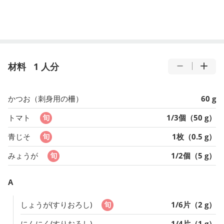
材料
1 人分
かつお（刺身用の柵）
60 g
トマト
1/3個（50 g）
青じそ
1枚（0.5 g）
みょうが
1/2個（5 g）
A
しょうが(すりおろし)
1/6片（2 g）
にんにく(すりおろし)
1/4片（1 g）