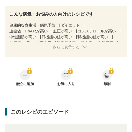
こんな病気・お悩みの方向けのレシピです
健康的な食生活・病気予防
ダイエット
血糖値・HbA1cが高い
血圧が高い
コレステロールが高い
中性脂肪が高い
肝機能の値が高い
腎機能の値が高い
糖尿病（2型）
高血圧
脂質異常症
狭心症
心筋梗塞
さらに表示する
心臓弁膜症
心不全
胃ポリープ
逆流性食道炎
胆石症
慢性膵炎（移行期・寛解期）
痔
過敏性腸症候群（IBS）
糖尿病性腎症（第１期）
糖尿病性腎症（第２期）
糖尿病性腎症（第３期）
CKD（ステージ１）
CKD（ステージ２）
CKD（ステージ３a）
透析
乳がん（抗がん剤治療中）
乳がん（ホルモン療法中）
乳がん（放射線治療中）
献立に追加
お気に入り
印刷
乳がん治療を終えた方・経過観察中の方など
産後（母乳）
産後（混合栄養）
産後（ミルク）
骨折
関節リウマチ
乾癬
フレイル（年齢に合わせた体作り）
貧血対策
ニキビ・肌荒れ
妊活中
更年期
このレシピのエピソード