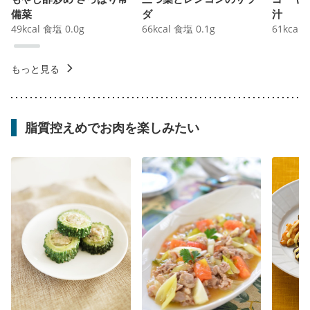
備菜
ダ
汁
49
kcal
食塩
0.0
g
66
kcal
食塩
0.1
g
61
kcal
もっと見る
脂質控えめでお肉を楽しみたい