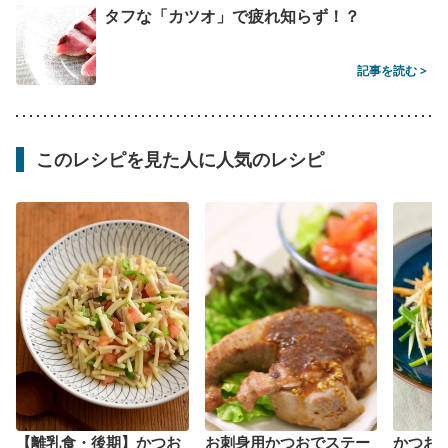
タフな「カツオ」で疲れ知らず！？
記事を読む >
このレシピを見た人に人気のレシピ
【離乳食・後期】かつお
お刺身用かつおでステー
かつお