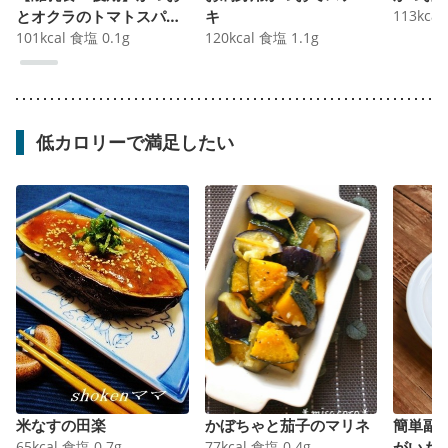
とオクラのトマトスパゲ
キ
113
kcal
ッティ
101
kcal
食塩
0.1
g
120
kcal
食塩
1.1
g
低カロリーで満足したい
米なすの田楽
かぼちゃと茄子のマリネ
簡単副
65
kcal
食塩
0.7
g
77
kcal
食塩
0.4
g
がいも