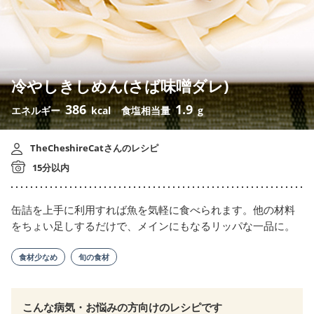
冷やしきしめん(さば味噌ダレ)
386
1.9
エネルギー
kcal
食塩相当量
g
TheCheshireCatさんのレシピ
15分以内
缶詰を上手に利用すれば魚を気軽に食べられます。他の材料
をちょい足しするだけで、メインにもなるリッパな一品に。
食材少なめ
旬の食材
こんな病気・お悩みの方向けのレシピです