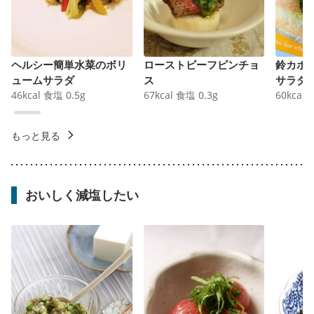
ヘルシー簡単水菜のボリ
ローストビーフピンチョ
鈴カボ
ュームサラダ
ス
サラダ
46
kcal
食塩
0.5
g
67
kcal
食塩
0.3
g
60
kcal
もっと見る
おいしく減塩したい