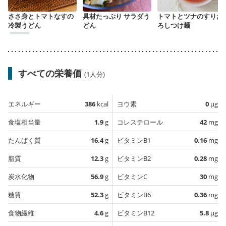
ささ身とトマトなすの
具材たっぷり サラダう
トマトとツナのすりお
冷製うどん
どん
ろしつけ麺
すべての栄養価
(1人分)
エネルギー
386
kcal
ヨウ素
0
µg
食塩相当量
1.9
g
コレステロール
42
mg
たんぱく質
16.4
g
ビタミンB1
0.16
mg
脂質
12.3
g
ビタミンB2
0.28
mg
炭水化物
56.9
g
ビタミンC
30
mg
糖質
52.3
g
ビタミンB6
0.36
mg
食物繊維
4.6
g
ビタミンB12
5.8
µg