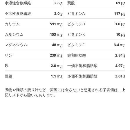
水溶性食物繊維
2.6
g
葉酸
61
µg
不溶性食物繊維
2.0
g
ビタミンA
117
µg
カリウム
591
mg
ビタミンD
3.0
µg
カルシウム
153
mg
ビタミンK
10
µg
マグネシウム
48
mg
ビタミンE
3.4
mg
リン
239
mg
飽和脂肪酸
2.84
g
鉄
2.0
mg
一価不飽和脂肪酸
4.97
g
亜鉛
1.1
mg
多価不飽和脂肪酸
3.01
g
煮物や麺類の残り汁など、実際には食さないと想定される栄養価は、上
記リストから除いてあります。