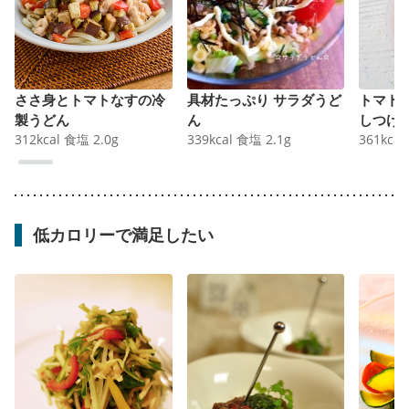
ささ身とトマトなすの冷
具材たっぷり サラダうど
トマト
製うどん
ん
しつけ
312
kcal
食塩
2.0
g
339
kcal
食塩
2.1
g
361
kcal
低カロリーで満足したい