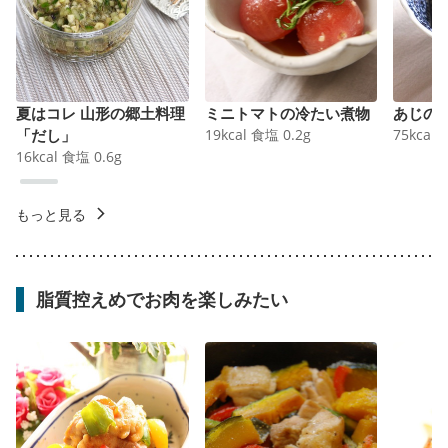
夏はコレ 山形の郷土料理
ミニトマトの冷たい煮物
あじの
「だし」
19
kcal
食塩
0.2
g
75
kcal
16
kcal
食塩
0.6
g
もっと見る
脂質控えめでお肉を楽しみたい