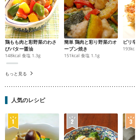
鶏もも肉と彩野菜のわさ
簡単 鶏肉と彩り野菜のオ
ピリ辛
びバター醤油
ーブン焼き
193
kcal
148
kcal
食塩
1.3
g
151
kcal
食塩
1.1
g
もっと見る
人気のレシピ