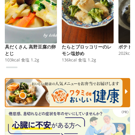
具だくさん 高野豆腐の卵
たらとブロッコリーのレ
ポテト
とじ
モン塩炒め
202
kcal
103
kcal
食塩
1.2
g
136
kcal
食塩
1.2
g