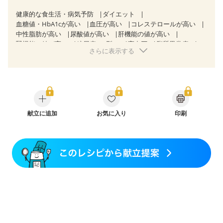
健康的な食生活・病気予防
ダイエット
血糖値・HbA1cが高い
血圧が高い
コレステロールが高い
中性脂肪が高い
尿酸値が高い
肝機能の値が高い
腎機能の値が高い
糖尿病（2型）
高血圧
脂質異常症
さらに表示する
高尿酸血症（痛風）
狭心症
心筋梗塞
心臓弁膜症
心不全
胃ポリープ
胆石症
非アルコール性脂肪肝
慢性便秘症
過敏性腸症候群（IBS）
睡眠時無呼吸症候群
糖尿病性腎症（第１期）
糖尿病性腎症（第２期）
糖尿病性腎症（第３期）
CKD（ステージ１）
CKD（ステージ２）
CKD（ステージ３a）
乳がん（抗がん剤治療中）
献立に追加
お気に入り
乳がん（ホルモン療法中）
印刷
乳がん（放射線治療中）
乳がん治療を終えた方・経過観察中の方など
産後（ミルク）
骨折
骨粗しょう症
関節リウマチ
乾癬
フレイル（年齢に合わせた体作り）
低栄養予防
貧血対策
ニキビ・肌荒れ
妊活中
更年期